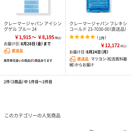
クレーマージャパン アイシン
クレーマージャパン フレキシ
グゲル ブルー 24
コールド 23-7030-00（直送品）
￥1,915
￥8,195
（
）
1件
お届け日：
8月28日（金）まで
￥12,172
（税込）
直送品
お届け日：
8月24日（月）
直送品
マツヨシ（松吉医科器
販売単位違いの商品が
2
商品あります
械）からお届け
2件（3商品）中 1件目～2件目
このカテゴリーの人気商品