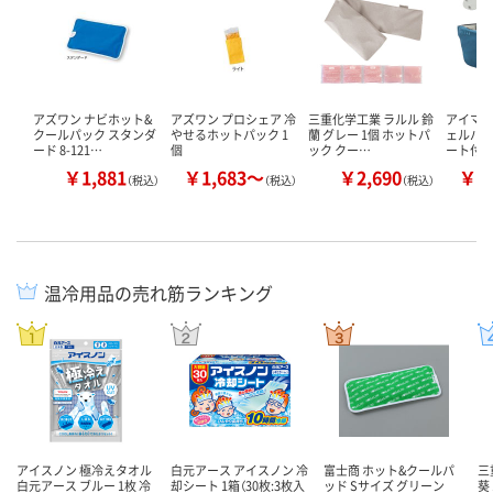
アズワン ナビホット&
アズワン プロシェア 冷
三重化学工業 ラルル 鈴
アイマス
クールパック スタンダ
やせるホットパック 1
蘭 グレー 1個 ホットパ
ェルパッ
ード 8-121…
個
ック クー…
ート付 
￥1,881
￥1,683～
￥2,690
￥1
（税込）
（税込）
（税込）
温冷用品の売れ筋ランキング
アイスノン 極冷えタオル
白元アース アイスノン 冷
富士商 ホット&クールパ
三
白元アース ブルー 1枚 冷
却シート 1箱（30枚:3枚入
ッド Sサイズ グリーン
葵