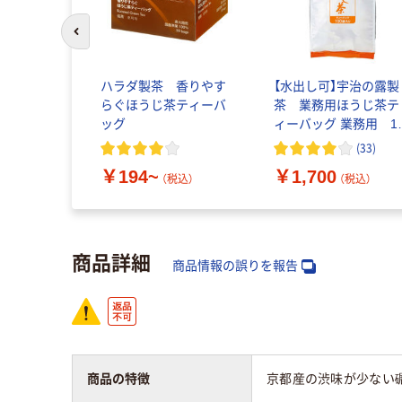
前のスライドへ
徳用ティー
ハラダ製茶 香りやす
【水出し可】宇治の露製
らぐほうじ茶ティーバ
茶 業務用ほうじ茶テ
ッグ
ィーバッグ 業務用 1
（100バッグ入）
(
33
)
~
（税込）
￥194~
￥1,700
（税込）
（税込）
商品詳細
商品情報の誤りを報告
商品の特徴
京都産の渋味が少ない