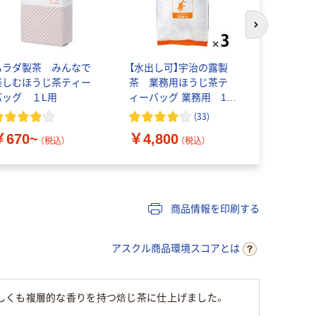
次のスライド
ハラダ製茶 みんなで
【水出し可】宇治の露製
【水出し可
楽しむほうじ茶ティー
茶 業務用ほうじ茶テ
茶 業務用
バッグ １L用
ィーバッグ 業務用 1セ
ィーバッグ
ット（300バッグ：100バ
ット（500
(
33
)
ッグ入×3袋)
ッグ入×5袋
￥670~
￥4,800
￥7,750
（税込）
（税込）
商品情報を印刷する
アスクル商品環境スコアとは
しくも複層的な香りを持つ焙じ茶に仕上げました。