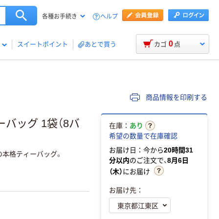
ヘルプ
各種お手続き
0
スイートポイント
あとで買う
カゴ
点
商品情報を印刷する
バッグ 1袋（8バ
在庫：
あり
希望の数量で在庫確認
お届け日：今から
20時間31
の本格ティーバッグ。
分以内
のご注文で、
8月6日
（木）
にお届け
お届け先：