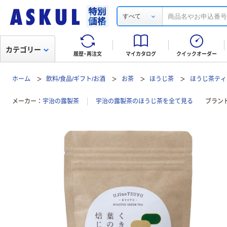
すべて
カテゴリー
履歴・再注文
マイカタログ
クイックオーダー
ホーム
飲料/食品/ギフト/お酒
お茶
ほうじ茶
ほうじ茶ティ
メーカー
宇治の露製茶
宇治の露製茶のほうじ茶を全て見る
ブラン