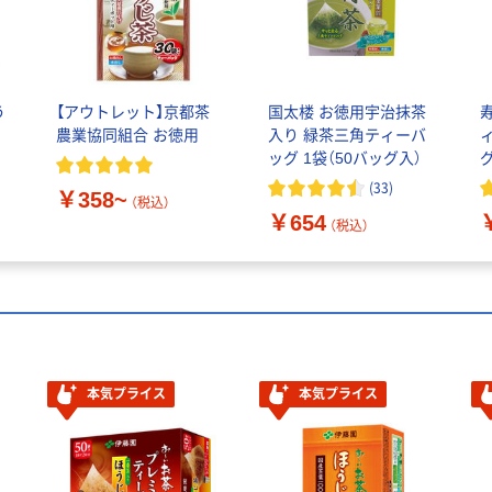
う
【アウトレット】京都茶
国太楼 お徳用宇治抹茶
農業協同組合 お徳用
入り 緑茶三角ティーバ
ッグ 1袋（50バッグ入）
(
33
)
￥358~
（税込）
￥654
（税込）
本気プライス
本気プライス