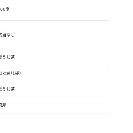
100度
該当なし
ほうじ茶
11kcal（1袋）
ほうじ茶
国産