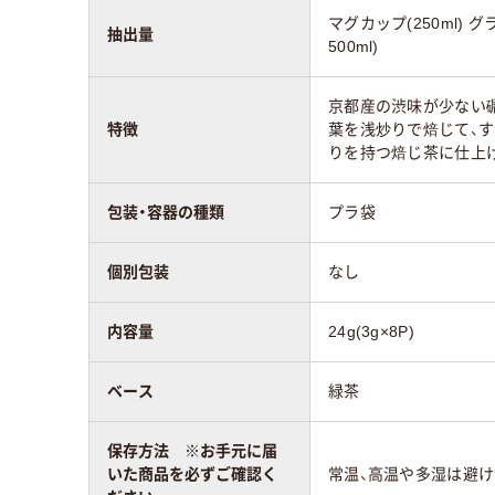
マグカップ(250ml) グ
抽出量
500ml)
京都産の渋味が少ない
特徴
葉を浅炒りで焙じて、
りを持つ焙じ茶に仕上
包装・容器の種類
プラ袋
個別包装
なし
内容量
24g(3g×8P)
ベース
緑茶
保存方法 ※お手元に届
いた商品を必ずご確認く
常温、高温や多湿は避