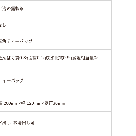
宇治の露製茶
なし
三角ティーバッグ
たんぱく質0.3g脂質0.1g炭水化物0.9g食塩相当量0g
ティーバッグ
高 200mm×幅 120mm×奥行30mm
水出し・お湯出し可