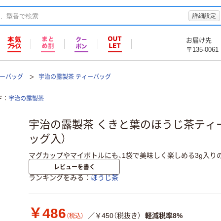
詳細設定
お届け先
〒135-0061
ーバッグ
宇治の露製茶 ティーバッグ
ド
宇治の露製茶
宇治の露製茶 くきと葉のほうじ茶ティー
ッグ入）
マグカップやマイボトルにも、1袋で美味しく楽しめる3g入り
レビューを書く
ランキングをみる
ほうじ茶
￥486
／￥450（税抜き）
軽減税率8%
（税込）