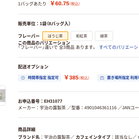
￥60.75
1バッグあたり
（税込）
販売単位：1袋（8バッグ入）
ほうじ茶
和紅茶
緑茶
フレーバー
この商品のバリエーション
「フレーバー」違いで 全3商品 あります。
すべてのバリエーシ
配送オプション
￥385
時間帯指定 指定可
置き場所指定 利用
（税込）
お申込番号：EH31077
メーカー：宇治の露製茶
／型番：4901046361116
／JANコード
商品詳細
ブランド名
宇治の露製茶
／
カフェインタイプ
該当なし
／