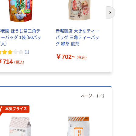
次のスライド
寿老園 ほうじ茶三角テ
赤堀商店 大きなティー
国太楼 お徳
ィーバッグ 1袋（50バッ
バッグ 三角ティーバッ
ィーバッグ
グ入）
グ 緑茶 煎茶
茶・玄米茶
(
1
)
￥702~
（税込）
￥714
￥520~
（税込）
ページ：
1
／
2
本気プライス