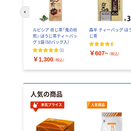
前のスライドへ
じ茶ティー
ルピシア 焙じ茶「鬼の焙
森半 ティーバッグ ほ
20バッグ
煎」 ほうじ茶ティーバッ
じ茶
グ 1袋（50バッグ入）
(
2
)
(
1
)
￥607~
（税込）
￥1,300
込）
（税込）
人気の商品
本気プライス
人気商品