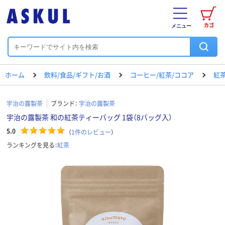
カゴ
メニュー
ホーム
飲料/食品/ギフト/お酒
コーヒー/紅茶/ココア
紅
宇治の露製茶
ブランド：
宇治の露製茶
宇治の露製茶 和の紅茶ティーバッグ 1袋（8バッグ入）
5.0
（
1
件のレビュー
）
ランキングを見る：
紅茶