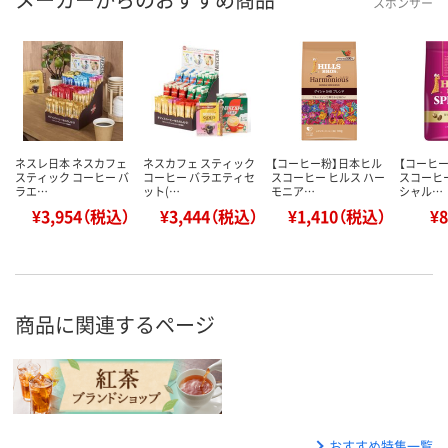
スポンサー
ネスレ日本 ネスカフェ
ネスカフェ スティック
【コーヒー粉】日本ヒル
【コーヒ
スティック コーヒー バ
コーヒー バラエティセ
スコーヒー ヒルス ハー
スコーヒー
ラエ…
ット(…
モニア…
シャル…
¥3,954（税込）
¥3,444（税込）
¥1,410（税込）
¥
商品に関連するページ
おすすめ特集一覧