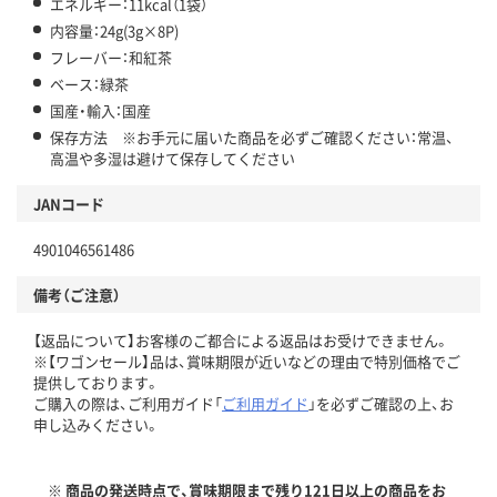
エネルギー：11kcal（1袋）
内容量：24g(3g×8P)
フレーバー：和紅茶
ベース：緑茶
国産・輸入：国産
保存方法 ※お手元に届いた商品を必ずご確認ください：常温、
高温や多湿は避けて保存してください
JANコード
4901046561486
備考（ご注意）
【返品について】お客様のご都合による返品はお受けできません。
※【ワゴンセール】品は、賞味期限が近いなどの理由で特別価格でご
提供しております。
ご購入の際は、ご利用ガイド「
ご利用ガイド
」を必ずご確認の上、お
申し込みください。
※ 商品の発送時点で、賞味期限まで残り121日以上の商品をお