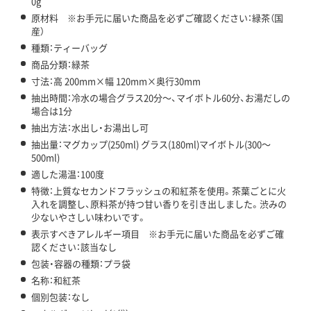
0g
原材料 ※お手元に届いた商品を必ずご確認ください：緑茶（国
産）
種類：ティーバッグ
商品分類：緑茶
寸法：高 200mm×幅 120mm×奥行30mm
抽出時間：冷水の場合グラス20分～、マイボトル60分、お湯だしの
場合は1分
抽出方法：水出し・お湯出し可
抽出量：マグカップ(250ml) グラス(180ml)マイボトル(300～
500ml)
適した湯温：100度
特徴：上質なセカンドフラッシュの和紅茶を使用。茶葉ごとに火
入れを調整し、原料茶が持つ甘い香りを引き出しました。渋みの
少ないやさしい味わいです。
表示すべきアレルギー項目 ※お手元に届いた商品を必ずご確
認ください：該当なし
包装・容器の種類：プラ袋
名称：和紅茶
個別包装：なし