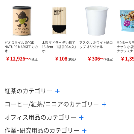
ビオスタイル GOOD
木製マドラー 使い捨て
アスクル ホワイト紙コ
MDホール
NATURE MARKET カカ
16.5cm 1袋（100本入)
ップ オリジナル
ナッツ 小袋
オ …
オ…
ナッツスナ
￥12,926～
￥108
￥306～
￥1,3
（税込）
（税込）
（税込）
紅茶のカテゴリー
コーヒー/紅茶/ココアのカテゴリー
オフィス用品のカテゴリー
作業・研究用品のカテゴリー