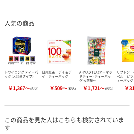
人気の商品
トワイニング ティーバ
日東紅茶 デイ＆デ
AHMAD TEA（アーマッ
リプトン 
ッグ（大容量タイプ）
イ ティーバッグ
ドティー） ティーバッ
ベル ピラ
グ 大容量…
ィーバッグ
￥1,367～
￥509～
￥1,721～
￥3
（税込）
（税込）
（税込）
この商品を見た人はこちらも検討されていま
す