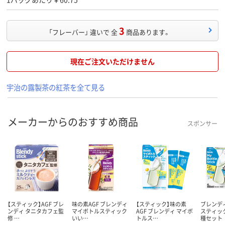
3
「フレーバー」 違いで 全
商品あります。
現在ご注文いただけません
宇治の露製茶の紅茶を全て見る
メーカーからのおすすめ商品
スポンサー
【スティック】AGF ブレ
味の素AGF ブレンディ
【スティック】味の素
ブレンデ
ンディ タニタカフェ監
マイボトルスティック
AGF ブレンディ マイボ
スティック
修 …
いい…
トルス…
種セット