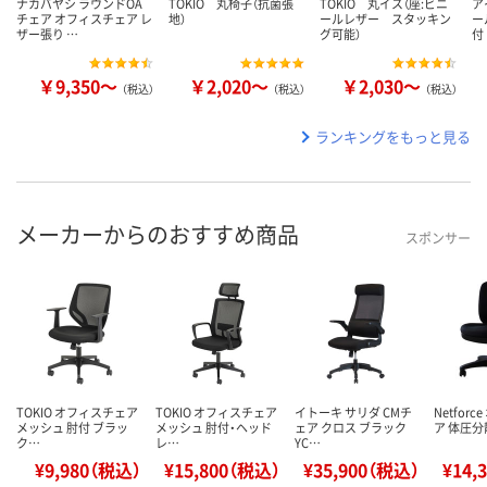
ナカバヤシ ラウンドOA
TOKIO 丸椅子（抗菌張
TOKIO 丸イス（座:ビニ
ア
チェア オフィスチェア レ
地）
ールレザー スタッキン
ー
ザー張り …
グ可能）
付
￥9,350～
￥2,020～
￥2,030～
（税込）
（税込）
（税込）
ランキングをもっと見る
メーカーからのおすすめ商品
スポンサー
TOKIO オフィスチェア
TOKIO オフィスチェア
イトーキ サリダ CMチ
Netfor
メッシュ 肘付 ブラッ
メッシュ 肘付・ヘッド
ェア クロス ブラック
ア 体圧分
ク…
レ…
YC…
¥9,980（税込）
¥15,800（税込）
¥35,900（税込）
¥14,