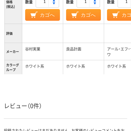
数量
数量
数量
価格
(税込)
カゴへ
カゴへ
カ
評価
谷村実業
良品計画
アール・エフ
メーカー
ワ
カラーグ
ホワイト系
ホワイト系
ホワイト系
ループ
背もたれ
あり
の有無
約3.7kg
質量
レビュー（0件）
投稿されたレビューはまだありません。お客様のレビューコメントをお