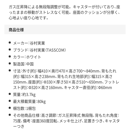
ガス圧昇降による無段階調整が可能。 キャスターが付いており、座
ったままの移動がストレスなく可能。 座面のクッションが分厚く、
心地よい座り心地です。
商品仕様
メーカー：谷村実業
ブランド：谷村実業（TASSCOM）
カラー：ホワイト
製造国：中国
寸法：外寸(約)：幅410×奥行470×高さ700～840mm、背もたれ
(約)：幅315×高さ238mm、背もたれ生地部(約)：幅315×高さ
150mm、座面(約)：Φ330×厚さ50×高さ510～650mm、フットレ
スト(約)：Φ320×高さ160mm、キャスター直径(約)：Φ60mm
質量：約3.7kg
最大積載質量：80kg
梱包数：1梱包
その他商品仕様：高さ調節：ガス圧昇降式 無段階、背もたれ角度：
75度、備考：座面360度回転、メッキ仕上げ、足置きつき、キャスタ
ーつき