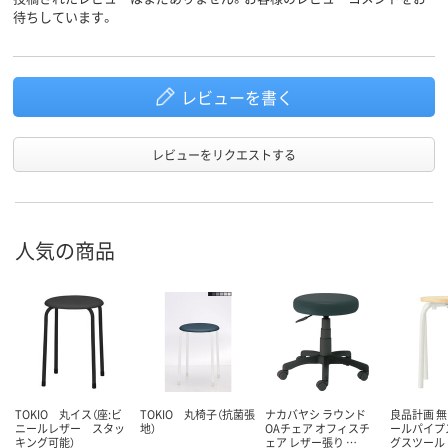
待ちしています。
レビューを書く
レビューをリクエストする
人気の商品
TOKIO 丸イス（座:ビ
TOKIO 丸椅子（抗菌張
ナカバヤシ ラウンド
良品計画 無
ニールレザー スタッ
地）
OAチェア オフィスチ
ールパイプ
キング可能）
ェア レザー張り …
グスツール