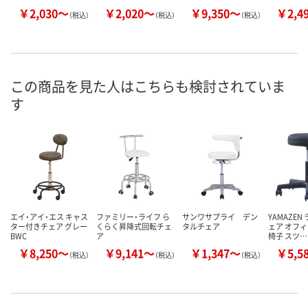
￥2,030～
￥2,020～
￥9,350～
￥2,4
（税込）
（税込）
（税込）
この商品を見た人はこちらも検討されていま
す
エイ・アイ・エス キャス
ファミリー・ライフ ら
サンワサプライ デン
YAMAZEN
ター付きチェア グレー
くらく昇降式回転チェ
タルチェア
ェア オフィ
BWC
ア
椅子 スツ…
￥8,250～
￥9,141～
￥1,347～
￥5,5
（税込）
（税込）
（税込）