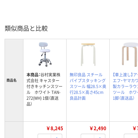
類似商品と比較
本商品：
谷村実業株
無印良品 スチール
【車上渡し】ア
式会社 キャスター
パイプスタッキング
エフ・ヤマカ
商品名
付きキッチンスツー
スツール 幅28.5×奥
製カラーラウ
ル ホワイト TAN-
行28.5×高さ45cm
ツール ホ
272(WH) 1個（直送
良品計画
1脚（直送品）
品）
￥8,245
￥2,490
￥7