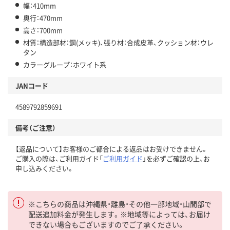
幅：410mm
奥行：470mm
高さ：700mm
材質：構造部材：鋼(メッキ)、張り材：合成皮革、クッション材：ウレ
タン
カラーグループ：ホワイト系
JANコード
4589792859691
備考（ご注意）
【返品について】お客様のご都合による返品はお受けできません。
ご購入の際は、ご利用ガイド「
ご利用ガイド
」を必ずご確認の上、お
申し込みください。
※こちらの商品は沖縄県・離島・その他一部地域・山間部で
配送追加料金が発生します。※地域等によっては、お届け
できない場合もございますのでご了承ください。