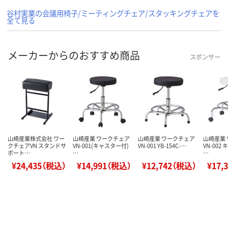
谷村実業の会議用椅子/ミーティングチェア/スタッキングチェアを
全て見る
メーカーからのおすすめ商品
スポンサー
山崎産業株式会社 ワー
山崎産業 ワークチェア
山崎産業 ワークチェア
山崎産業
クチェアVN スタンドサ
VN-001(キャスター付)
VN-001 YB-154C-…
VN-002
ポート…
…
…
¥24,435（税込）
¥14,991（税込）
¥12,742（税込）
¥17,