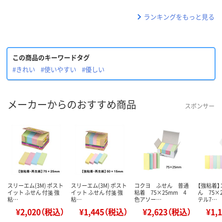
ランキングをもっと見る
この商品のキーワードタグ
#きれい
#使いやすい
#優しい
メーカーからのおすすめ商品
スポンサー
スリーエム(3M) ポスト
スリーエム(3M) ポスト
コクヨ ふせん 普通
【強粘着
イット ふせん 付箋 強
イット ふせん 付箋 強
粘着 75×25mm 4
ん 75×
粘…
粘…
色アソー…
テル7…
¥2,020（税込）
¥1,445（税込）
¥2,623（税込）
¥1,