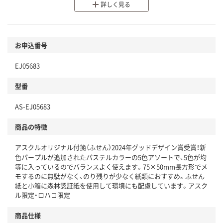
詳しく見る
分別・リサイクルしやすい設計
環境に配慮した材料を使用
商品
お申込番号
本体
省資源・省エネ・節水
EJ05683
分別・リサイクルしやすい設計
型番
独自の回収スキームがある
AS-EJ05683
仕組
アスクルで資源循環している
商品の特徴
温室効果ガスなどの削減
アスクルオリジナル付箋（ふせん）2024年グッドデザイン賞受賞！新
この商品の環境配慮ポイントです。下記商品詳細「
色パープルが追加されたパステルカラーの5色アソートで、5色が均
等に入っているのでバランスよく使えます。75×50mm長方形でメ
アスクル商品環境スコア詳細／加点項目
」で確認できます。
モするのに無駄がなく、のり残りが少なく紙類におすすめ。ふせん
紙と小箱に森林認証紙を使用して環境にも配慮しています。アスク
ル限定・ロハコ限定
商品仕様