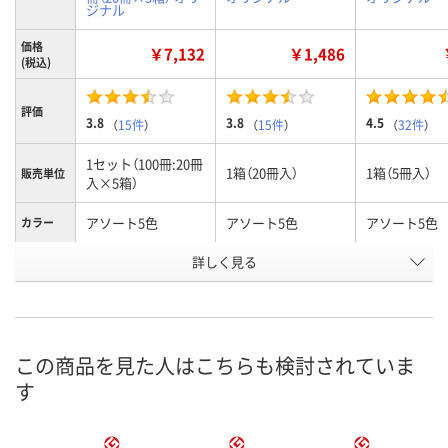
ジナル
価格
￥7,132
￥1,486
(税込)
評価
3.8
3.8
4.5
（
15件
）
（
15件
）
（
32件
）
1セット（100冊:20冊
1箱（20冊入）
1箱（5冊入）
販売単位
入×5箱）
アソート5色
アソート5色
アソート5色
カラー
お申込番
詳しく見る
EJ06443
EJ05669
EJ05680
号
あり
あり
あり
在庫
8月8日（土）
8月8日（土）
8月8日（土）
お届け日
この商品を見た人はこちらも検討されていま
す
数量
数量
数量
カゴへ
カゴへ
カ