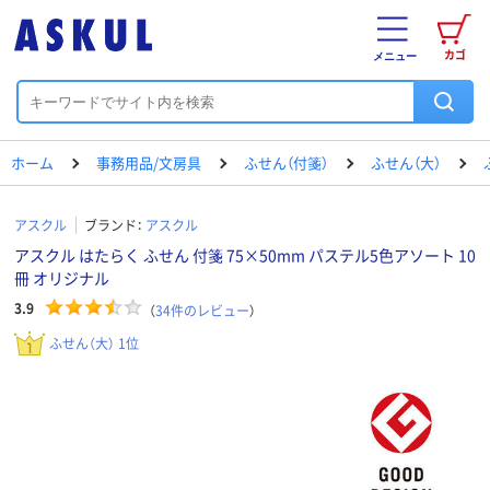
カゴ
メニュー
ホーム
事務用品/文房具
ふせん（付箋）
ふせん（大）
アスクル
ブランド：
アスクル
アスクル はたらく ふせん 付箋 75×50mm パステル5色アソート 10
冊 オリジナル
3.9
（
34
件のレビュー
）
ふせん（大） 1位