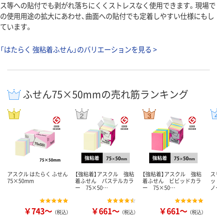
ス等への貼付でも剥がれ落ちにくくストレスなく使用できます。現場で
の使用用途の拡大にあわせ、曲面への貼付でも定着しやすい仕様にもし
ています。
「はたらく 強粘着ふせん」のバリエーションを見る >
ふせん75×50mmの売れ筋ランキング
アスクル はたらく ふせん
【強粘着】アスクル 強粘
【強粘着】アスクル 強粘
ス
75×50mm
着ふせん パステルカラ
着ふせん ビビッドカラ
ッ
ー 75×50…
ー 75×50…
ノ
￥743～
￥661～
￥661～
（税込）
（税込）
（税込）