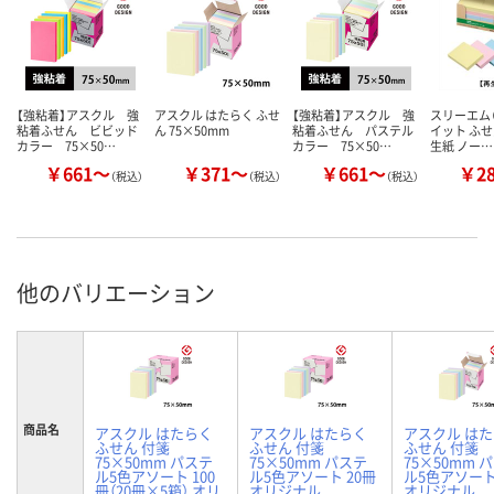
【強粘着】アスクル 強
アスクル はたらく ふせ
【強粘着】アスクル 強
スリーエム（
粘着ふせん ビビッド
ん 75×50mm
粘着ふせん パステル
イット ふせ
カラー 75×50…
カラー 75×50…
生紙 ノー…
￥661～
￥371～
￥661～
￥2
（税込）
（税込）
（税込）
他のバリエーション
商品名
アスクル はたらく
アスクル はたらく
アスクル は
ふせん 付箋
ふせん 付箋
ふせん 付箋
75×50mm パステ
75×50mm パステ
75×50mm 
ル5色アソート 100
ル5色アソート 20冊
ル5色アソート
冊（20冊×5箱） オリ
オリジナル
オリジナル