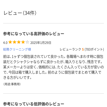
スタンダード
スタンダード
スタンダード
種類
レビュー（34件）
アスクル
商品環境
75
55
55
スコア
参考になっている高評価のレビュー
4.0
2025年1月29日
総務クリーニング様
レビューランク
S
(783ポイント)
前は、1ヶずつ個包装されていて良かった。各職場へまわす時に個包
装だとクシャクシャならずに良かったが、箱入りとなり、残念です。
某メーカーよりは安く、価格的には、たくさん入っている方が安いの
で、今回は箱で購入しました。前のように個包装でまとめて購入で
きる方がいいです。
（用途:事務用）
参考になっている低評価のレビュー