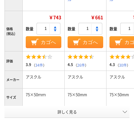
￥743
￥661
数量
数量
数量
価格
(税込)
カゴへ
カゴへ
カ
評価
3.9
4.5
4.3
（
34件
）
（
26件
）
（
30件
）
アスクル
アスクル
アスクル
メーカー
75×50ｍｍ
75×50mm
75×50mm
サイズ
カラーシ
詳しく見る
パステルカラー
パステルカラー
ビビッドカラ
リーズ
通常粘着
強粘着
強粘着
粘着力