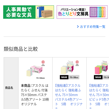
おすすめ特集一覧
類似商品と比較
本商品：
アスクル は
【強粘着】アスクル
【強粘着】アス
商品名
たらく ふせん 付箋
はたらく 強粘着ふ
はたらく 強
75×50mm パステ
せん 75×50mm
せん 75×5
ル5色アソート 10冊
パステル4色アソー
ビビッド5色
オリジナル
ト 5冊 オリジナ
ト 5冊 オ
ル
ル