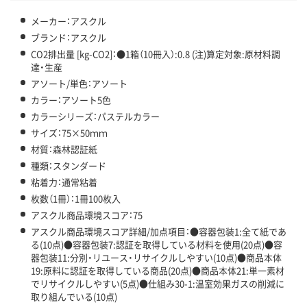
メーカー：アスクル
ブランド：アスクル
CO2排出量 [kg-CO2]：●1箱（10冊入）:0.8 (注)算定対象:原材料調
達・生産
アソート/単色：アソート
カラー：アソート5色
カラーシリーズ：パステルカラー
サイズ：75×50ｍｍ
材質：森林認証紙
種類：スタンダード
粘着力：通常粘着
枚数（1冊）：1冊100枚入
アスクル商品環境スコア：75
アスクル商品環境スコア詳細/加点項目：●容器包装1:全て紙であ
る(10点)●容器包装7:認証を取得している材料を使用(20点)●容
器包装11:分別・リユース・リサイクルしやすい(10点)●商品本体
19:原料に認証を取得している商品(20点)●商品本体21:単一素材
でリサイクルしやすい(5点)●仕組み30-1:温室効果ガスの削減に
取り組んでいる(10点)