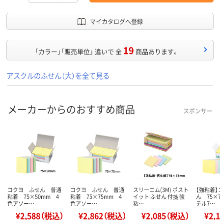
マイカタログへ登録
19
「カラー」「販売単位」 違いで 全
商品あります。
アスクルのふせん（大）を全て見る
メーカーからのおすすめ商品
スポンサー
コクヨ ふせん 普通
コクヨ ふせん 普通
スリーエム(3M) ポスト
【強粘着
粘着 75×50mm 4
粘着 75×75mm 4
イット ふせん 付箋 強
ん 75×
色アソー…
色アソー…
粘…
テル7…
¥2,588（税込）
¥2,862（税込）
¥2,085（税込）
¥2,