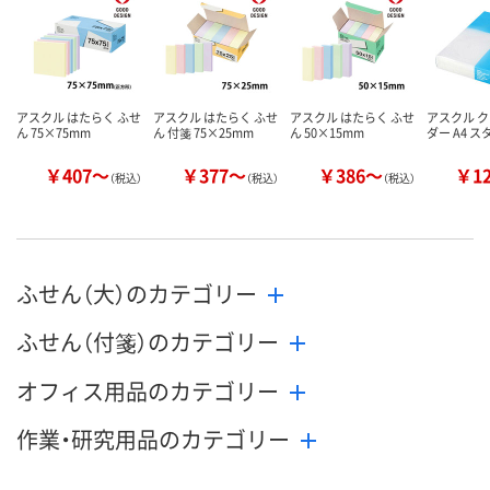
アスクル はたらく ふせ
アスクル はたらく ふせ
アスクル はたらく ふせ
アスクル 
ん 75×75mm
ん 付箋 75×25mm
ん 50×15mm
ダー A4 
￥407～
￥377～
￥386～
￥1
（税込）
（税込）
（税込）
ふせん（大）のカテゴリー
ふせん（付箋）のカテゴリー
オフィス用品のカテゴリー
作業・研究用品のカテゴリー