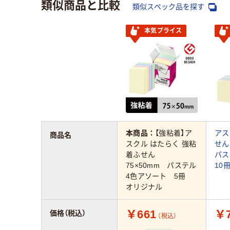
類似商品と比較
類似スペック品を探す
本気プライス
本商品：
【強粘着】ア
アス
商品名
スクル はたらく 強粘
せん
着ふせん
パス
75×50mm パステル
10
4色アソート 5冊
オリジナル
￥661
￥7
価格（税込）
（税込）