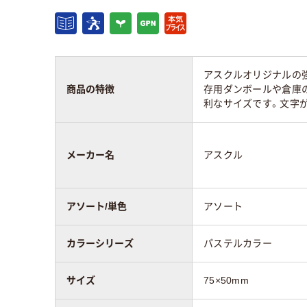
粘着力
強粘着
通常
種類
スタンダード
スタ
アスクルオリジナルの
商品の特徴
存用ダンボールや倉庫の
利なサイズです。文字
アスクル商品環境
55
75
スコア
メーカー名
アスクル
アソート/単色
アソート
カラーシリーズ
パステルカラー
サイズ
75×50mm