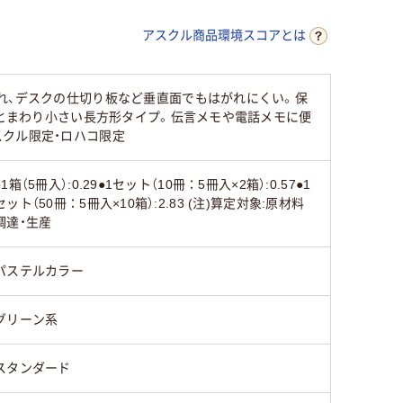
アスクル商品環境スコアとは
通常粘着
強粘着
通常粘着
スタンダード
スタンダード
スタンダ
れ、デスクの仕切り板など垂直面でもはがれにくい。保
ひとまわり小さい長方形タイプ。伝言メモや電話メモに便
クル限定・ロハコ限定
120
130
120
●1箱（5冊入）:0.29●1セット（10冊：5冊入×2箱）:0.57●1
セット（50冊：5冊入×10箱）:2.83 (注)算定対象:原材料
調達・生産
パステルカラー
グリーン系
スタンダード