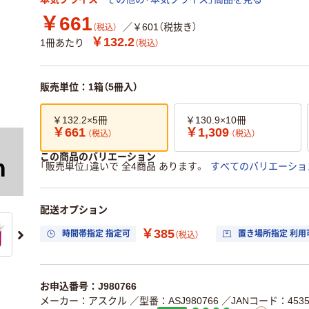
￥661
／￥601（税抜き）
（税込）
￥132.2
1冊あたり
（税込）
販売単位：1箱（5冊入）
￥132.2×5冊
￥130.9×10冊
￥661
￥1,309
（税込）
（税込）
この商品のバリエーション
「販売単位」違いで 全4商品 あります。
すべてのバリエーショ
配送オプション
￥385
時間帯指定 指定可
置き場所指定 利用
（税込）
お申込番号：J980766
メーカー：アスクル
／型番：ASJ980766
／JANコード：45351