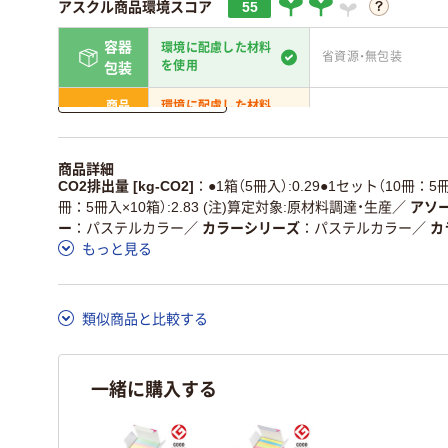
アスクル商品環境スコア
55
容器
環境に配慮した材料
省資源・無包装
を使用
包装
詳しく見る
商品
環境に配慮した材料
省資源・省エネ・節水
本体
を使用
独自の回収スキームがあ
アスクルで資源循環し
商品詳細
仕組
る
ている
CO2排出量 [kg-CO2]
●1箱（5冊入）:0.29●1セット（10冊：5冊
冊：5冊入×10箱）:2.83 (注)算定対象:原材料調達・生産
／
アソー
この商品の環境配慮ポイントです。詳しくはページ下部の商品
ー
パステルカラー
／
カラーシリーズ
パステルカラー
／
カ
ア詳細／加点項目
」で確認できます。
もっと見る
類似商品と比較する
一緒に購入する