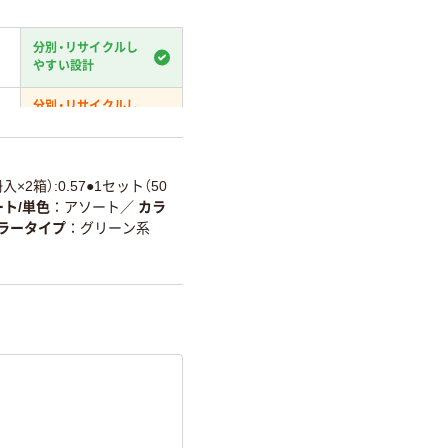
分別・リサイクルし
やすい設計
分別・リサイクルし
やすい設計
温室効果ガスなどの
削減
入×2箱）:0.57●1セット（50
ト/単色
アソート
／
カラ
詳細「
アスクル商品環境スコ
ラータイプ
グリーン系