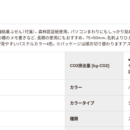
粘着
強粘着
強粘着
ンダード
スタンダード
スタンダード
強粘着ふせん（付箋）。森林認証紙使用。パソコンまわりにもしっかり貼
棚のメモ書きなど、長期の使用にもおすすめ。75×50mm、名刺より
が見やすいパステルカラー4色。※パッケージは順次切り替わりますアス
55
85
CO2排出量 [kg-CO2]
カラー
カラータイプ
種類