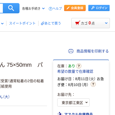
ヘルプ
各種お手続き
0
スイートポイント
あとで買う
カゴ
点
商品情報を印刷する
 75×50mm パ
在庫：
あり
希望の数量で在庫確認
お届け日：8月11日（火）
お急
賞受賞！通常粘着の2倍の粘着
ぎ便：8月10日（月）
証紙使用
お届け先：
ん（大）
アスクル在庫商品