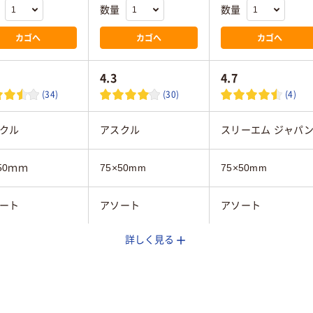
数量
数量
カゴへ
カゴへ
カゴへ
4.3
4.7
(34)
(30)
(4)
クル
アスクル
スリーエム ジャパ
50ｍｍ
75×50mm
75×50mm
ート
アソート
アソート
詳しく見る
イエロー系、オレン
オレンジ系
系、グリーン系、ピン
ク系、ブルー系
テルカラー
ビビッドカラー
ネオンカラー