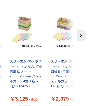
次へ
ス
スリーエム(3M) ポス
スリーエム(3M) ポス
スリーエム
箋
トイット ふせん 付箋
トイット ふせん 付箋
トイット
再生紙 ノート
強粘着・再生紙 ノー
カラーキ
ン
75mm×50mm パステ
ト 75mm×50mm パ
75mm×
ルカラー4色 1箱（20
ステルカラー4色 1箱
ルカラー
冊入） 6562-K
（10冊入） 6561SS-K
CP-23SE
￥3,125
￥2,079
￥664
（税込）
（税込）