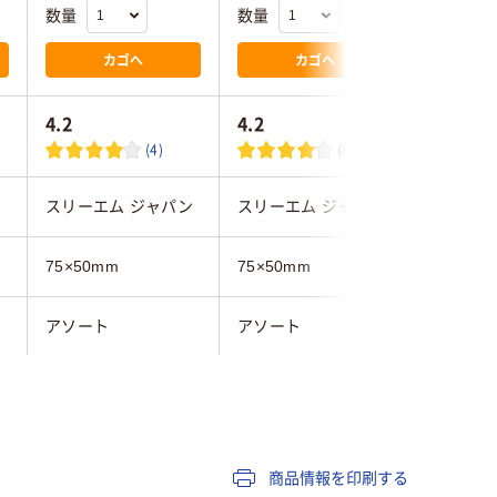
数量
数量
数量
カゴへ
カゴへ
4.2
4.2
4.0
(4)
(8)
ン
スリーエム ジャパン
スリーエム ジャパン
スリーエ
75×50mm
75×50mm
75×50m
アソート
アソート
アソート
ジ
イエロー系、グリーン
イエロー系、グリーン
イエロー
系、ピンク系、ブルー
系、ピンク系、ブルー
系、ピン
系
系
系、ホワ
商品情報を印刷する
パステルカラー
パステルカラー
パステル