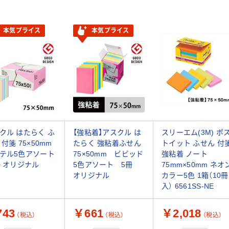
本気プライス
本気プライス
クル はたらく ふ
【強粘着】アスクル は
スリーエム(3M) ポ
 付箋 75×50mm
たらく 強粘着ふせん
トイット ふせん 付
テル5色アソート
75×50mm ビビッド
強粘着 ノート
冊 オリジナル
5色アソート 5冊
75mm×50mm ネオ
オリジナル
カラー5色 1箱（10冊
入） 6561SS-NE
43
￥661
￥2,018
（税込）
（税込）
（税込）