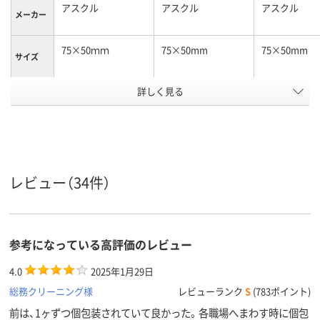
アスクル
アスクル
アスクル
メーカー
75×50ｍｍ
75×50mm
75×50mm
サイズ
カラーシ
詳しく見る
パステルカラー
パステルカラー
ビビッドカラ
リーズ
通常粘着
強粘着
強粘着
粘着力
スタンダード
スタンダード
スタンダード
種類
レビュー（34件）
アスクル
商品環境
75
55
55
スコア
参考になっている高評価のレビュー
4.0
2025年1月29日
総務クリーニング様
レビューランク
S
(783ポイント)
前は、1ヶずつ個包装されていて良かった。各職場へまわす時に個包