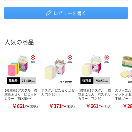
レビューを書く
人気の商品
【強粘着】アスクル 強
アスクル はたらく ふせ
【強粘着】アスクル 強
スリーエム（
粘着ふせん ビビッド
ん 75×50mm
粘着ふせん パステル
イット ふせ
カラー 75×50…
カラー 75×50…
生紙 ノー…
￥661～
￥371～
￥661～
￥2
（税込）
（税込）
（税込）