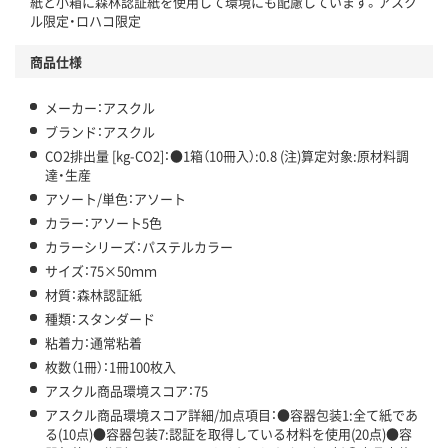
紙と小箱に森林認証紙を使用して環境にも配慮しています。アスク
ル限定・ロハコ限定
商品仕様
メーカー：アスクル
ブランド：アスクル
CO2排出量 [kg-CO2]：●1箱（10冊入）:0.8 (注)算定対象:原材料調
達・生産
アソート/単色：アソート
カラー：アソート5色
カラーシリーズ：パステルカラー
サイズ：75×50ｍｍ
材質：森林認証紙
種類：スタンダード
粘着力：通常粘着
枚数（1冊）：1冊100枚入
アスクル商品環境スコア：75
アスクル商品環境スコア詳細/加点項目：●容器包装1:全て紙であ
る(10点)●容器包装7:認証を取得している材料を使用(20点)●容