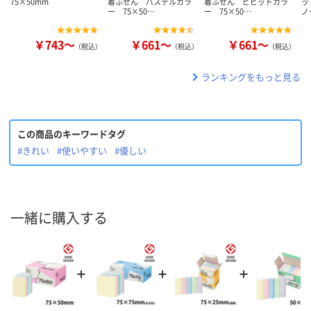
75×50mm
着ふせん パステルカラ
着ふせん ビビッドカラ
ッ
ー 75×50…
ー 75×50…
ノ
￥743～
￥661～
￥661～
（税込）
（税込）
（税込）
ランキングをもっと見る
この商品のキーワードタグ
#きれい
#使いやすい
#優しい
一緒に購入する