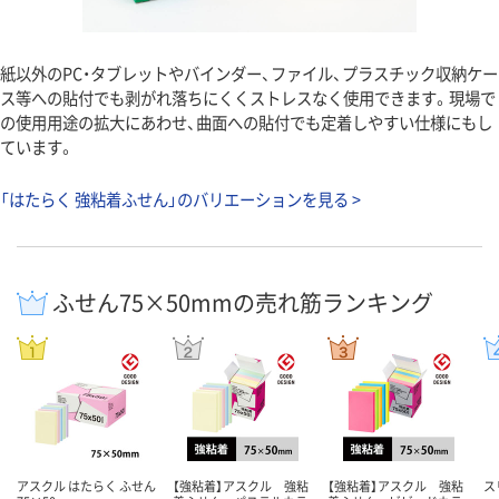
紙以外のPC・タブレットやバインダー、ファイル、プラスチック収納ケー
ス等への貼付でも剥がれ落ちにくくストレスなく使用できます。現場で
の使用用途の拡大にあわせ、曲面への貼付でも定着しやすい仕様にもし
ています。
「はたらく 強粘着ふせん」のバリエーションを見る >
ふせん75×50mmの売れ筋ランキング
アスクル はたらく ふせん
【強粘着】アスクル 強粘
【強粘着】アスクル 強粘
ス