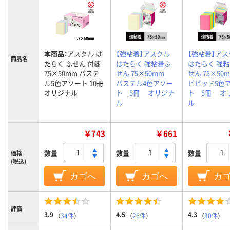
本商品：
アスクル は
【強粘着】アスクル
【強粘着】アス
商品名
たらく ふせん 付箋
はたらく 強粘着ふ
はたらく 強
75×50mm パステ
せん 75×50mm
せん 75×5
ル5色アソート 10冊
パステル4色アソー
ビビッド5色
オリジナル
ト 5冊 オリジナ
ト 5冊 オ
ル
ル
￥743
￥661
数量
数量
数量
価格
(税込)
カゴへ
カゴへ
カ
評価
3.9
4.5
4.3
（
34件
）
（
26件
）
（
30件
）