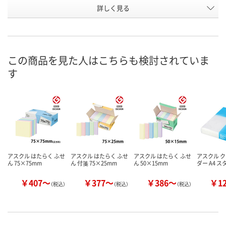
お申込番
詳しく見る
EJ06443
EJ05669
EJ05680
号
あり
あり
在庫
8月8日（土）
8月8日（土）
お届け日
この商品を見た人はこちらも検討されていま
す
数量
数量
現在ご注文い
ません
カゴへ
カゴへ
アスクル はたらく ふせ
アスクル はたらく ふせ
アスクル はたらく ふせ
アスクル 
ん 75×75mm
ん 付箋 75×25mm
ん 50×15mm
ダー A4 
￥407～
￥377～
￥386～
￥1
（税込）
（税込）
（税込）