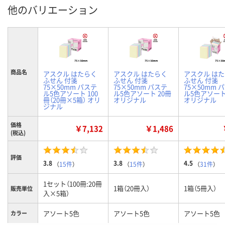
他のバリエーション
商品名
アスクル はたらく
アスクル はたらく
アスクル は
ふせん 付箋
ふせん 付箋
ふせん 付箋
75×50mm パステ
75×50mm パステ
75×50mm 
ル5色アソート 100
ル5色アソート 20冊
ル5色アソート
冊（20冊×5箱） オリ
オリジナル
オリジナル
ジナル
価格
￥7,132
￥1,486
(税込)
評価
3.8
3.8
4.5
（
15件
）
（
15件
）
（
31件
）
1セット（100冊:20冊
1箱（20冊入）
1箱（5冊入）
販売単位
入×5箱）
アソート5色
アソート5色
アソート5色
カラー