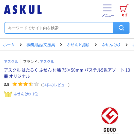
カゴ
メニュー
ホーム
事務用品/文房具
ふせん（付箋）
ふせん（大）
アスクル
ブランド：
アスクル
アスクル はたらく ふせん 付箋 75×50mm パステル5色アソート 10
冊 オリジナル
3.9
（
34
件のレビュー
）
ふせん（大） 1位