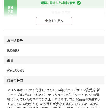
環境に配慮した材料を使用
容器
包装
省資源・無包装
詳しく見る
分別・リサイクルしやすい設計
環境に配慮した材料を使用
商品
お申込番号
本体
省資源・省エネ・節水
EJ05683
分別・リサイクルしやすい設計
型番
独自の回収スキームがある
AS-EJ05683
仕組
アスクルで資源循環している
商品の特徴
温室効果ガスなどの削減
アスクルオリジナル付箋（ふせん）2024年グッドデザイン賞受賞！新
この商品の環境配慮ポイントです。下記商品詳細「
色パープルが追加されたパステルカラーの5色アソートで、5色が均
等に入っているのでバランスよく使えます。75×50mm長方形でメ
アスクル商品環境スコア詳細／加点項目
」で確認できます。
モするのに無駄がなく、のり残りが少なく紙類におすすめ。ふせん