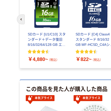
前のスライドへ
SDカード [U1/C10] スタ
SDカード [C4] Class4
ンダード＋データ復旧
スタンダード 8/16/32
8/16/32/64/128 GB エレ
GB MF-HCSD_C4Aシ
コム
ーズ エレコム
￥4,880~
￥822~
（税込）
（税込）
この商品を見た人が購入した商品
本気プライス
本気プライス