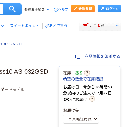
ヘルプ
各種お手続き
0
スイートポイント
あとで買う
カゴ
点
ss10 GSD-SU1
商品情報を印刷する
ss10 AS-032GSD-
在庫：
あり
希望の数量で在庫確認
お届け日：今から
18時間53
ンダードモデル
分以内
のご注文で、
7月22日
（水）
にお届け
お届け先：