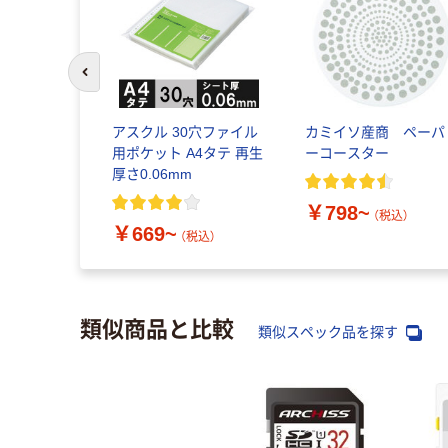
前のスライドへ
スタ
アスクル 30穴ファイル
カミイソ産商 ペーパ
用ポケット A4タテ 再生
ーコースター
厚さ0.06mm
￥798~
税込）
（税込）
￥669~
（税込）
類似商品と比較
類似スペック品を探す