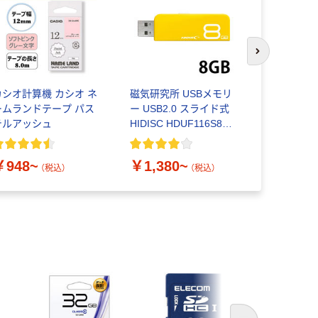
次のスライド
カシオ計算機 カシオ ネ
磁気研究所 USBメモリ
リヒトラブ
ームランドテープ パス
ー USB2.0 スライド式
ケース マ
テルアッシュ
HIDISC HDUF116S8G2
シリーズ 8GB
￥182~
￥948~
￥1,380~
（税込）
（税込）