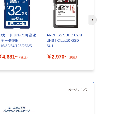
次のスライド
Dカード [U1/C10] 高速
ARCHISS SDHC Card
TEAM Cla
＋データ復旧
UHS-I Class10 GSD-
SDHCカー
/16/32/64/128/256/512
SU1
GB エレコム
￥1,990
￥4,681~
￥2,970~
（税込）
（税込）
ページ：
1
／
2