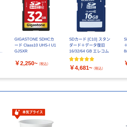
GIGASTONE SDHCカ
SDカード [C10] スタン
S
ード Class10 UHS-I U1
ダード＋データ復旧
リ
GJSXR
16/32/64 GB エレコム
8
￥2,250~
（税込）
￥4,681~
（税込）
本気プライス