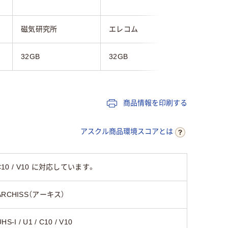
磁気研究所
エレコム
GIGAST
32GB
32GB
32GB
商品情報を印刷する
アスクル商品環境スコアとは
10 / V10 に対応しています。
ARCHISS（アーキス）
HS-I / U1 / C10 / V10