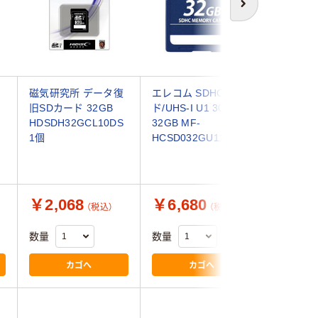
次へ
磁気研究所 データ復
エレコム SDHCカー
GIGAST
旧SDカード 32GB
ド/UHS-I U1 30MB/s
カード U
HDSDH32GCL10DS
32GB MF-
class10
1個
HCSD032GU11A 1個
り GJSX
RED-2P
￥2,068
￥6,680
￥7,2
（税込）
（税込）
数量
数量
数量
カゴへ
カゴへ