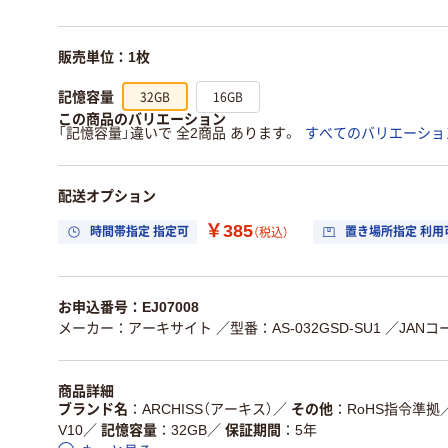
販売単位：1枚
32GB
16GB
記憶容量
この商品のバリエーション
「記憶容量」違いで 全2商品 あります。
すべてのバリエーショ
配送オプション
￥385
時間帯指定 指定可
置き場所指定 利用
（税込）
お申込番号：EJ07008
メーカー：アーキサイト
／型番：AS-032GSD-SU1
／JANコー
商品詳細
ブランド名
ARCHISS（アーキス）
／
その他
RoHS指令準拠
V10
／
記憶容量
32GB
／
保証期間
5年