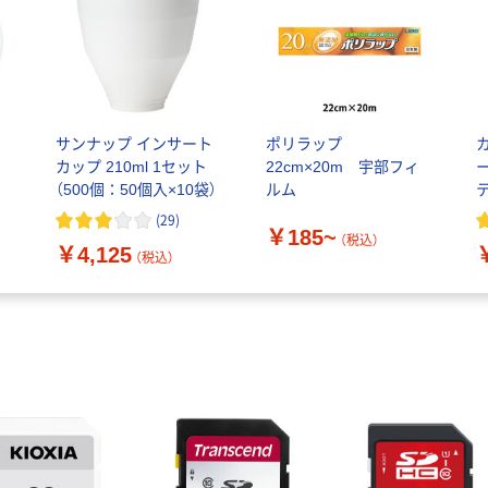
サンナップ インサート
ポリラップ
カップ 210ml 1セット
22cm×20m 宇部フィ
（500個：50個入×10袋）
ルム
(
29
)
￥185~
（税込）
￥4,125
（税込）