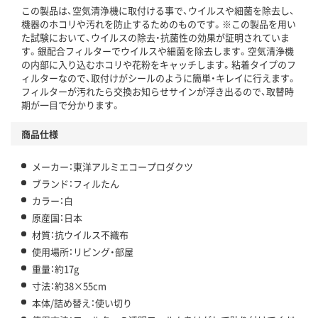
この製品は、空気清浄機に取付ける事で、ウイルスや細菌を除去し、
機器のホコリや汚れを防止するためのものです。※この製品を用い
た試験において、ウイルスの除去・抗菌性の効果が証明されていま
す。銀配合フィルターでウイルスや細菌を除去します。空気清浄機
の内部に入り込むホコリや花粉をキャッチします。粘着タイプのフ
ィルターなので、取付けがシールのように簡単・キレイに行えます。
フィルターが汚れたら交換お知らせサインが浮き出るので、取替時
期が一目で分かります。
商品仕様
メーカー：東洋アルミエコープロダクツ
ブランド：フィルたん
カラー：白
原産国：日本
材質：抗ウイルス不織布
使用場所：リビング・部屋
重量：約17g
寸法：約38×55cm
本体/詰め替え：使い切り