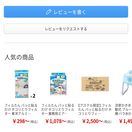
レビューを書く
レビューをリクエストする
人気の商品
フィルたん パッと貼る
フィルたん パッと貼る
【アスクル限定】 フィル
涼家かき氷 
だけ ホコリとりフィル
だけ ホコリとりフィル
たん パッと貼るだけ ホ
動式 ブルー
ター 東洋アルミ…
ター 業務用エア…
コリとりフィ…
機 バラ氷O
￥298～
￥1,078～
￥2,500～
￥1,4
（税込）
（税込）
（税込）