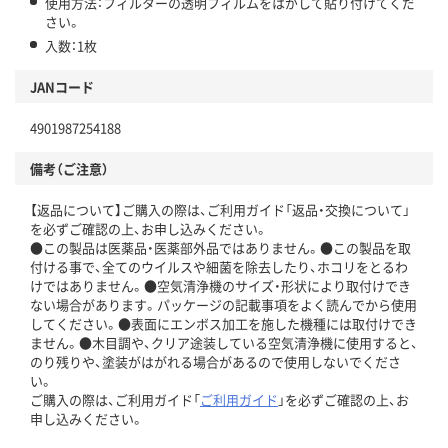
使用方法：フィルターの透明フィルムをはがして貼り付けてくだ
さい。
入数：1枚
JANコード
4901987254188
備考（ご注意）
【返品について】ご購入の際は、ご利用ガイド「返品・交換について」
を必ずご確認の上、お申し込みください。
●この製品は医薬品・医薬部外品ではありません。●この製品を取
付ける事で、全てのウイルスや細菌を除去したり、ホコリをとるわ
けではありません。●空気清浄機のサイズ・形状により取付けでき
ない場合があります。パッケージの記載事項をよく読んでから使用
してください。●表面にエンボス加工を施した機種には取付けでき
ません。●木目調や、クリア途装している空気清浄機に使用すると、
のり残りや、塗装がはがれる場合があるので使用しないでくださ
い。
ご購入の際は、ご利用ガイド「
ご利用ガイド
」を必ずご確認の上、お
申し込みください。