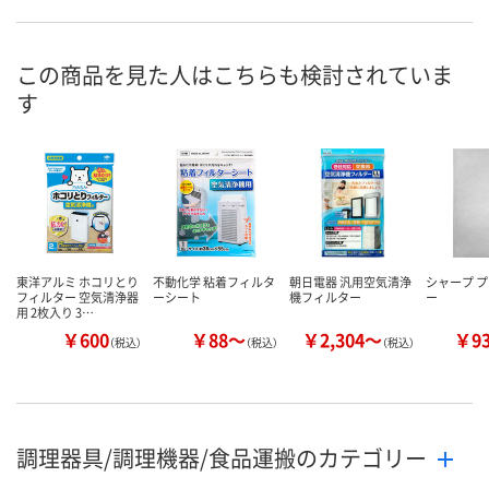
この商品を見た人はこちらも検討されていま
す
東洋アルミ ホコリとり
不動化学 粘着フィルタ
朝日電器 汎用空気清浄
シャープ 
フィルター 空気清浄器
ーシート
機フィルター
ー
用 2枚入り 3…
￥600
￥88～
￥2,304～
￥9
（税込）
（税込）
（税込）
調理器具/調理機器/食品運搬のカテゴリー