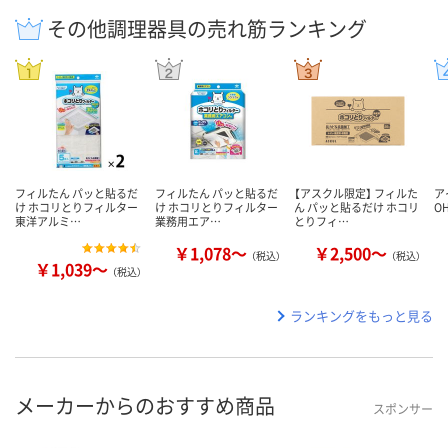
その他調理器具の売れ筋ランキング
フィルたん パッと貼るだ
フィルたん パッと貼るだ
【アスクル限定】 フィルた
ア
け ホコリとりフィルター
け ホコリとりフィルター
ん パッと貼るだけ ホコリ
O
東洋アルミ…
業務用エア…
とりフィ…
￥1,078～
￥2,500～
（税込）
（税込）
￥1,039～
（税込）
ランキングをもっと見る
メーカーからのおすすめ商品
スポンサー