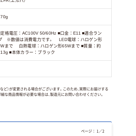
ELPA（エルパ）
170g
■定格電圧：AC100V 50/60Hz ■口金：E11 ■適合ラン
プ ※数値は消費電力です。 LED電球：ハロゲン形
7Wまで 白熱電球：ハロゲン形65Wまで ■質量：約
113g ■本体カラー：ブラック
国など）が変更される場合がございます。このため、実際にお届けする
細な商品情報が必要な場合は、製造元にお問い合わせください。
ページ：
1
／
2