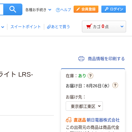
ヘルプ
各種お手続き
0
スイートポイント
あとで買う
カゴ
点
商品情報を印刷する
ト LRS-
在庫：
あり
お届け日：8月26日（水）
お届け先：
直送品
朝日電器株式会社
この出荷元の商品は商品代金