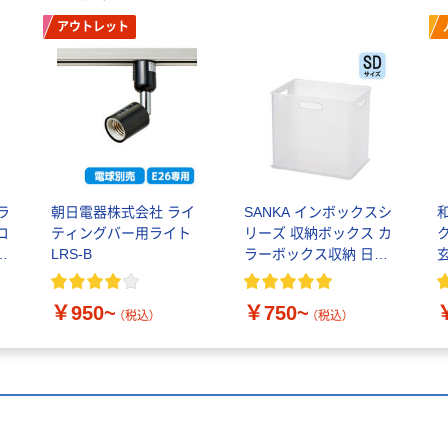
アウトレット
ラ
朝日電器株式会社 ライ
SANKA インボックスシ
コ
ティングバー用ライト
リーズ 収納ボックス カ
直
LRS-B
ラーボックス収納 日本
製
ブ
￥950~
￥750~
（税込）
（税込）