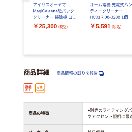
アイリスオーヤマ
オーム電機 充電式ハ
MagiCaleena紙パック
ディークリーナー
クリーナー 掃除機 コー
HC01R 08-3288 1個
ドレス 自走式 2WAY
￥25,300
￥5,591
（税込）
（税込）
SBD-202P-HC 1台
商品詳細
商品情報の誤りを報告
●別売のライティング
商品の特徴
やアクセント照明に最適