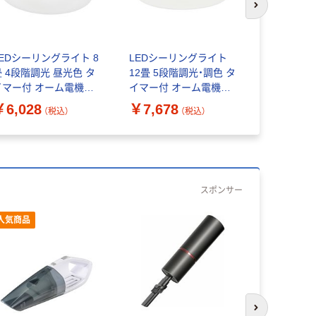
次のスライド
LEDシーリングライト 8
LEDシーリングライト
LEDシーリ
畳 4段階調光 昼光色 タ
12畳 5段階調光・調色 タ
畳 10段階
イマー付 オーム電機
イマー付 オーム電機
調色 タイマー付 オーム
T-Y36D8Z-W 1台
LE-YH38T12Y-W40 1台
電機 LT-Y3
￥6,028
￥7,678
￥6,028
（税込）
（税込）
スポンサー
人気商品
次のスライド