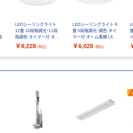
LEDシーリングライト
LEDシーリングライト 8
ク
12畳 10段階調光・11段
畳 5段階調光・調色 タイ
個
階調色 タイマー付 オー
マー付 オーム電機 LE-
ム電機 LT-Y45TBZ-W 1
YH29T8Y-W40 1台
L
￥8,228
￥6,028
（税込）
（税込）
台