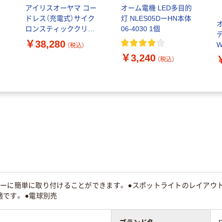
ン
アイリスオーヤマ コー
オーム電機 LED多目的
ドレス（充電式）サイク
灯 NLES05DーHN本体
ロンスティッククリー
06-4030 1個
ナー ゴミ収集ドック付
￥38,280
W
（税込）
き SCDー124PDーNH
￥3,240
（税込）
バーに簡単に取り付けることができます。 ●スポットライトのレイアウ
です。 ●電球別売