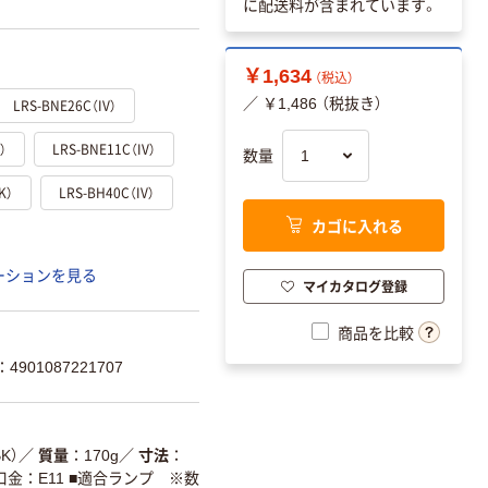
に配送料が含まれています。
￥1,634
（税込）
／ ￥1,486 （税抜き）
LRS-BNE26C（IV）
）
LRS-BNE11C（IV）
数量
K）
LRS-BH40C（IV）
カゴに入れる
ーションを見る
マイカタログ登録
商品を比較
901087221707
BK）
／
質量
170g
／
寸法
 ■口金：E11 ■適合ランプ ※数