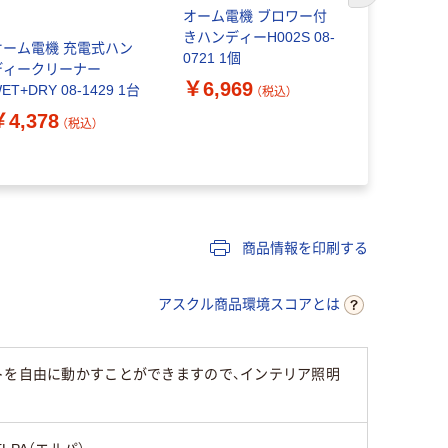
オーム電機 ブロワー付
オーム電機 
きハンディーH002S 08-
灯 NLES1
オーム電機 充電式ハン
0721 1個
06-4031 1
ディークリーナー
￥6,969
￥3,950
ET+DRY 08-1429 1台
（税込）
￥4,378
（税込）
商品情報を印刷する
アスクル商品環境スコアとは
トを自由に動かすことができますので、インテリア照明