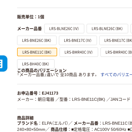
販売単位：1個
LRS-BLNE26C（IV）
LRS-BLNE26C（BK）
メーカー品番
LRS-BNE26C（BK）
LRS-BNE17C（IV）
LRS-BNE17C（BK
LRS-BNE11C（BK）
LRS-BMR40C（IV）
LRS-BMR40C（B
LRS-BH40C（BK）
この商品のバリエーション
「メーカー品番」違いで 全10商品 あります。
すべてのバリエ
お申込番号：EJ41173
メーカー：朝日電器
／型番：LRS-BNE11C(BK)
／JANコード：4
商品詳細
ブランド名
ELPA（エルパ）
／
メーカー品番
LRS-BNE11C（
240×80×50mm
／
商品仕様
■定格電圧：AC100V 50/60Hz