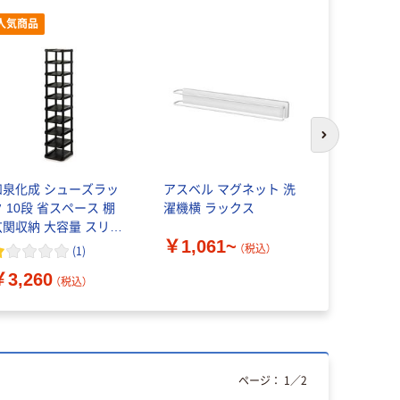
人気商品
次のスライド
和泉化成 シューズラッ
アスベル マグネット 洗
光商事 ラ
ク 10段 省スペース 棚
濯機横 ラックス
クトレール
玄関収納 大容量 スリム
￥1,061~
￥991~
ラック 220327 1個
（税込）
(
1
)
￥3,260
（税込）
ページ：
1
／
2