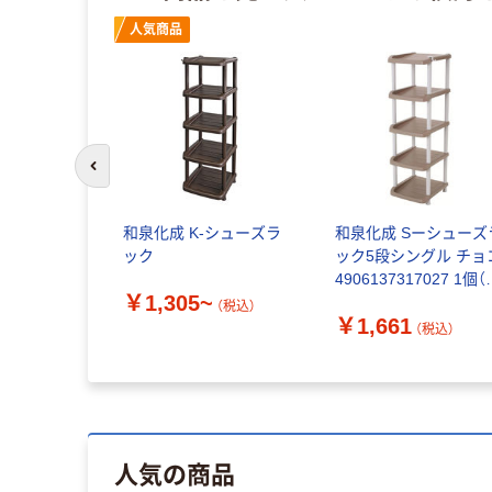
人気商品
前のスライドへ
和泉化成 K-シューズラ
和泉化成 Sーシューズ
ック
ック5段シングル チョ
4906137317027 1個（
￥1,305~
送品）
（税込）
￥1,661
（税込）
人気の商品