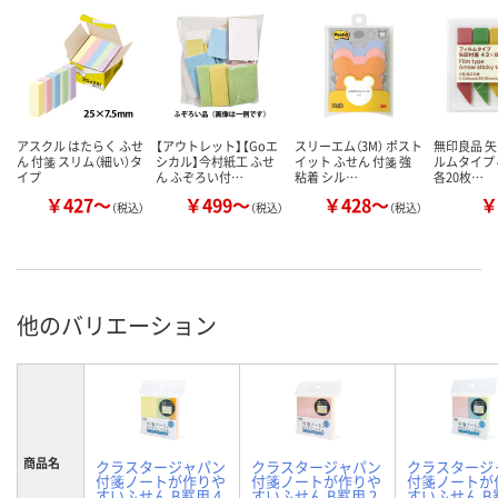
アスクル はたらく ふせ
【アウトレット】【Goエ
スリーエム（3M） ポスト
無印良品 矢
ん 付箋 スリム（細い）タ
シカル】今村紙工 ふせ
イット ふせん 付箋 強
ルムタイプ 
イプ
ん ふぞろい付…
粘着 シル…
各20枚…
￥427～
￥499～
￥428～
￥
（税込）
（税込）
（税込）
他のバリエーション
商品名
クラスタージャパン
クラスタージャパン
クラスタージ
付箋ノートが作りや
付箋ノートが作りや
付箋ノートが
すいふせん B罫用 4
すいふせん B罫用 2
すいふせん B