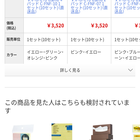
パッド C-FNF-10 1
パッド C-FNF-07 1
パッド C-FNF-
セット(10セット)（直
セット(10セット)（直
セット(10セッ
送品）
送品）
送品）
価格
￥3,520
￥3,520
￥3
(税込)
1セット(10セット)
1セット(10セット)
1セット(10セ
販売単位
イエロー・グリーン・
ピンク・イエロー
ピンク・ブル
カラー
オレンジ・ピンク
ーン・イエロ
詳しく見る
4パッド
2パッド
4パッド
タイプ
お申込番
EJ41483
EJ41480
EJ41482
号
直送品
直送品
直送品
在庫
この商品を見た人はこちらも検討されていま
す
8月28日（金）まで
8月28日（金）まで
8月28日（金）
お届け日
数量
数量
数量