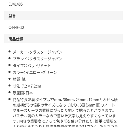
EJ41485
型番
C-FNF-12
商品仕様
メーカー：クラスタージャパン
ブランド：クラスタージャパン
タイプ：2パッド/ドット
カラー：イエロー・グリーン
材質：紙
寸法：7.2×7.2cm
原産国：日本
商品特長：B罫タイプは72mm、36mm、24mm、12mmとふせん紙
の縦横が6の倍数のサイズになっており、B罫(6mm幅)のノート
やルーズリーフの罫線にぴったり揃えて貼ることができます。
パステル調のカラーなので書いた文字も見えやすくなっていま
す。内容や重要度によって色や形を使い分けたり、簡単に場所を
入れ替えられたりと勉強を効率化できるだけでなく、色々なカラ