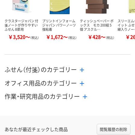
カゴへ
カゴへ
カ
クラスタージャパン 付
プリントインフォーム
ティッシュペーパー ボ
スリーエム（
箋ノートが作りやすい
ジャパン パワーノーツ
ックス モカ 200組 5
イット ふせ
ふせん B罫用
強粘着
個 アスクル…
線入りノー
￥3,520～
￥1,672～
￥428～
￥2
（税込）
（税込）
（税込）
ふせん（付箋）のカテゴリー
オフィス用品のカテゴリー
作業・研究用品のカテゴリー
あなたが最近チェックした商品
閲覧履歴の削除