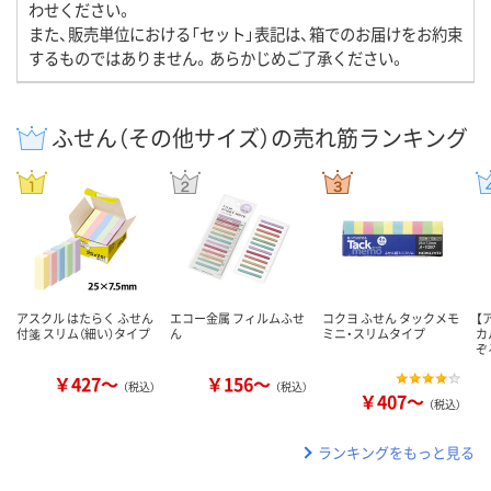
わせください。
また、販売単位における「セット」表記は、箱でのお届けをお約束
するものではありません。あらかじめご了承ください。
ふせん（その他サイズ）の売れ筋ランキング
アスクル はたらく ふせん
エコー金属 フィルムふせ
コクヨ ふせん タックメモ
【
付箋 スリム（細い）タイプ
ん
ミニ・スリムタイプ
カ
ぞ
￥427～
￥156～
（税込）
（税込）
￥407～
（税込）
ランキングをもっと見る