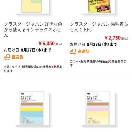
クラスタージャパン 好きな色
クラスタージャパン 強粘着ふ
から使えるインデックスふせ
せん C-KFU
ん
￥2,750
（税込）
￥6,050
お届け日：
8月27日（木）まで
（税込）
お届け日：
8月27日（木）まで
直送品
直送品
カラー・販売単位違いの商品が
2
商品ありま
す
寸法・タイプ・販売単位違いの商品が
4
商品あ
ります