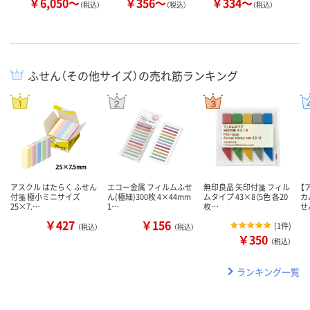
￥6,050～
￥356～
￥334～
￥
（税込）
（税込）
（税込）
ふせん（その他サイズ）の売れ筋ランキング
アスクル はたらく ふせん
エコー金属 フィルムふせ
無印良品 矢印付箋 フィル
【
付箋 極小ミニサイズ
ん(極細)300枚 4×44mm
ムタイプ 43×8（5色 各20
カ
25×7.…
1…
枚…
せ
￥427
￥156
(
1件
)
（税込）
（税込）
￥350
（税込）
ランキング一覧