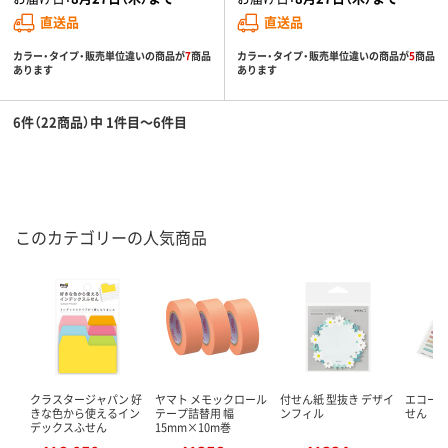
直送品
直送品
カラー・タイプ・販売単位違いの商品が
7
商品
カラー・タイプ・販売単位違いの商品が
5
商品
あります
あります
6件（22商品）中 1件目～6件目
このカテゴリーの人気商品
クラスタージャパン 好
ヤマト メモックロール
付せん紙 型抜き デザイ
エコー金
きな色から使えるイン
テープ詰替用 幅
ンフィル
せん
デックスふせん
15mm×10m巻