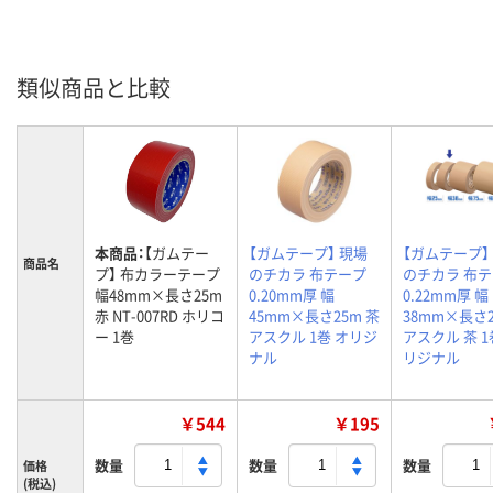
類似商品と比較
本商品：
【ガムテー
【ガムテープ】 現場
【ガムテープ】
商品名
プ】 布カラーテープ
のチカラ 布テープ
のチカラ 布
幅48mm×長さ25m
0.20mm厚 幅
0.22mm厚 幅
赤 NT-007RD ホリコ
45mm×長さ25m 茶
38mm×長さ2
ー 1巻
アスクル 1巻 オリジ
アスクル 茶 1
ナル
リジナル
￥544
￥195
数量
数量
数量
価格
(税込)