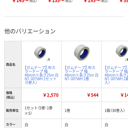
￥145～
￥153～
￥195～
￥3
（税込）
（税込）
（税込）
他のバリエーション
商品名
【ガムテープ】 布カ
【ガムテープ】 布カ
【ガムテープ】
ラーテープ 幅
ラーテープ 幅
ラーテープ 幅
48mm×長さ25m 白
48mm×長さ25m 白
48mm×長さ2
NT-007WH 1セット
NT-007WH 1巻
NT-007WH 1
（5巻入）
入）
価格
￥2,570
￥544
￥14
(税込)
1セット（5巻：1巻
1巻
1箱（30巻入）
販売単位
×5）
白
白
白
カラー