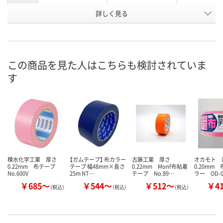
お申込番
詳しく見る
EJ50483
EJ42407
EJ50500
号
あり
あり
3点
在庫
8月9日（日）
8月9日（日）
8月9日（日）
お届け日
この商品を見た人はこちらも検討されていま
す
数量
数量
数量
カゴへ
カゴへ
カ
積水化学工業 厚さ
【ガムテープ】 布カラー
古藤工業 厚さ
オカモト 
0.22mm 布テープ
テープ 幅48mm×長さ
0.22mm Monf布粘着
0.20mm
No.600V
25m NT…
テープ No.89…
ラー OD-
￥685～
￥544～
￥512～
￥4
（税込）
（税込）
（税込）