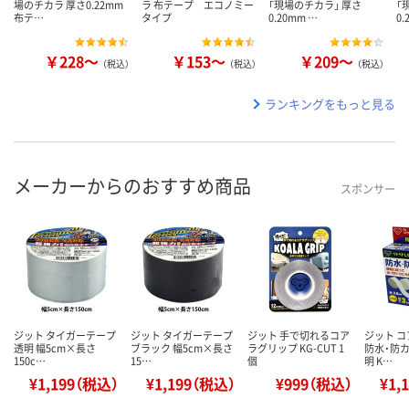
場のチカラ 厚さ0.22mm
ラ 布テープ エコノミー
「現場のチカラ」 厚さ
「
布テ…
タイプ
0.20mm …
0.
￥228～
￥153～
￥209～
（税込）
（税込）
（税込）
ランキングをもっと見る
メーカーからのおすすめ商品
スポンサー
ジット タイガーテープ
ジット タイガーテープ
ジット 手で切れるコア
ジット 
透明 幅5cm×長さ
ブラック 幅5cm×長さ
ラグリップ KG-CUT 1
防水・防カ
150c…
15…
個
明 K…
¥1,199（税込）
¥1,199（税込）
¥999（税込）
¥1,