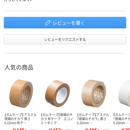
レビューを書く
レビューをリクエストする
人気の商品
【ガムテープ】アスクル
【ガムテープ】現場のチ
【ガムテープ】アスクル
【ガムテー
現場のチカラ 厚さ
カラ 布テープ エコノ
「現場のチカラ」 厚さ
「現場のチカ
0.22mm 布テ…
ミータイプ
0.20mm …
0.20mm …