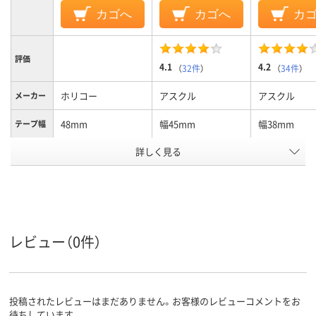
カゴへ
カゴへ
カ
評価
4.1
4.2
（
32件
）
（
34件
）
ホリコー
アスクル
アスクル
メーカー
48mm
幅45mm
幅38mm
テープ幅
詳しく見る
レッド系
ブラウン系
ブラウン系
カラーグ
ループ
25m
25m
25m
長さ
アスクル
商品環境
25
10
レビュー（0件）
スコア
投稿されたレビューはまだありません。お客様のレビューコメントをお
待ちしています。