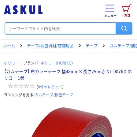
カゴ
メニュー
ホーム
テープ/梱包資材/店舗用品
テープ
ガムテープ/梱
ホリコー
ブランド：
ホリコー（HORIKO）
【ガムテープ】 布カラーテープ 幅48mm×長さ25m 赤 NT-007RD ホ
リコー 1巻
（
0
件のレビュー
）
ランキングを見る：
ガムテープ/梱包テープ