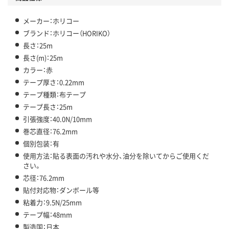
メーカー：ホリコー
ブランド：ホリコー（HORIKO）
長さ：25m
長さ(m)：25m
カラー：赤
テープ厚さ：0.22mm
テープ種類：布テープ
テープ長さ：25m
引張強度：40.0N/10mm
巻芯直径：76.2mm
個別包装：有
使用方法：貼る表面の汚れや水分、油分を除いてからご使用くだ
さい。
芯径：76.2mm
貼付対応物：ダンボール等
粘着力：9.5N/25mm
テープ幅：48mm
製造国：日本