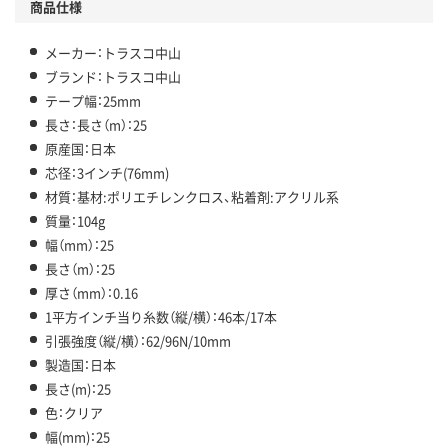
商品仕様
メーカー：トラスコ中山
ブランド：トラスコ中山
テープ幅：25mm
長さ：長さ（m）：25
原産国：日本
芯径：3インチ(76mm)
材質：基材:ポリエチレンクロス、粘着剤:アクリル系
質量：104g
幅（mm）：25
長さ（m）：25
厚さ（mm）：0.16
1平方インチ当り糸数（縦/横）：46本/17本
引張強度（縦/横）：62/96N/10mm
製造国：日本
長さ(m)：25
色：クリア
幅(mm)：25