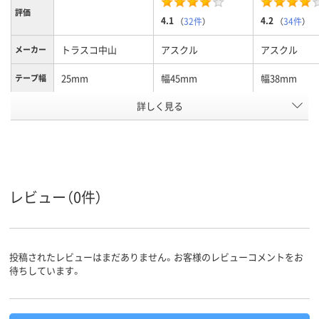
評価
4.1
4.2
（
32件
）
（
34件
）
トラスコ中山
アスクル
アスクル
メーカー
25mm
幅45mm
幅38mm
テープ幅
詳しく見る
クリア(透明・半透明)
ブラウン系
ブラウン系
カラーグ
ループ
系
手で切れる、油性マ
手で切れる
テープタ
イプ
ーカー可
長さ（m）：25、25m
25m
25m
長さ
レビュー（0件）
アスクル
商品環境
25
10
スコア
投稿されたレビューはまだありません。お客様のレビューコメントをお
待ちしています。