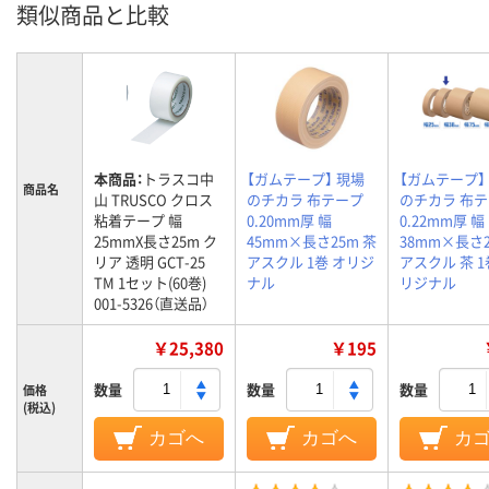
類似商品と比較
本商品：
トラスコ中
【ガムテープ】 現場
【ガムテープ】
商品名
山 TRUSCO クロス
のチカラ 布テープ
のチカラ 布
粘着テープ 幅
0.20mm厚 幅
0.22mm厚 幅
25mmX長さ25m ク
45mm×長さ25m 茶
38mm×長さ2
リア 透明 GCT-25
アスクル 1巻 オリジ
アスクル 茶 1
TM 1セット(60巻)
ナル
リジナル
001-5326（直送品）
￥25,380
￥195
数量
数量
数量
価格
(税込)
カゴへ
カゴへ
カ