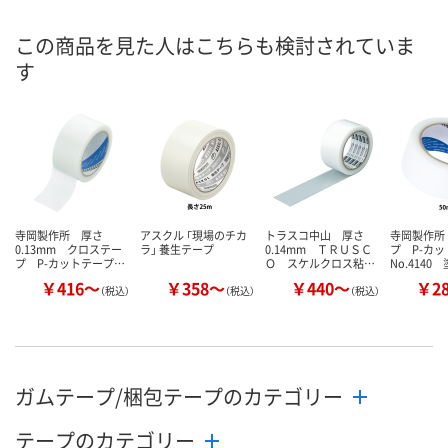
数量
数量
この商品を見た人はこちらも検討されていま
す
カゴへ
カゴへ
寺岡製作所 厚さ
アスクル 「現場のチカ
トラスコ中山 厚さ
寺岡製作所
0.13mm クロステー
ラ」 養生テープ
0.14mm ＴＲＵＳＣ
プ P-カ
プ P-カットテープ…
Ｏ スケルクロス粘…
No.4140
￥416～
￥358～
￥440～
￥2
（税込）
（税込）
（税込）
ガムテープ/梱包テープのカテゴリー
テープのカテゴリー