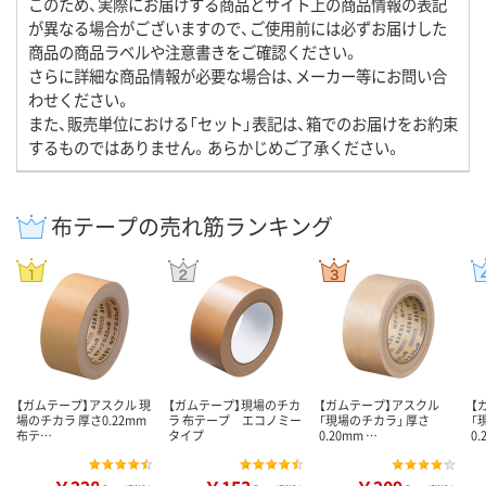
このため、実際にお届けする商品とサイト上の商品情報の表記
が異なる場合がございますので、ご使用前には必ずお届けした
商品の商品ラベルや注意書きをご確認ください。
さらに詳細な商品情報が必要な場合は、メーカー等にお問い合
わせください。
また、販売単位における「セット」表記は、箱でのお届けをお約束
するものではありません。あらかじめご了承ください。
布テープの売れ筋ランキング
【ガムテープ】アスクル 現
【ガムテープ】現場のチカ
【ガムテープ】アスクル
【
場のチカラ 厚さ0.22mm
ラ 布テープ エコノミー
「現場のチカラ」 厚さ
「
布テ…
タイプ
0.20mm …
0.