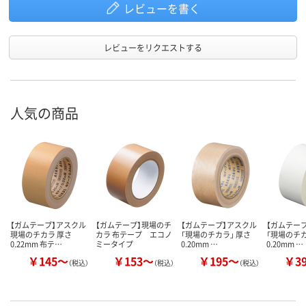
レビューを書く
レビューをリクエストする
人気の商品
【ガムテープ】アスクル
【ガムテープ】現場のチ
【ガムテープ】アスクル
【ガムテー
現場のチカラ 厚さ
カラ 布テープ エコノ
「現場のチカラ」 厚さ
「現場のチカ
0.22mm 布テ…
ミータイプ
0.20mm …
0.20mm …
￥145～
￥153～
￥195～
￥3
（税込）
（税込）
（税込）