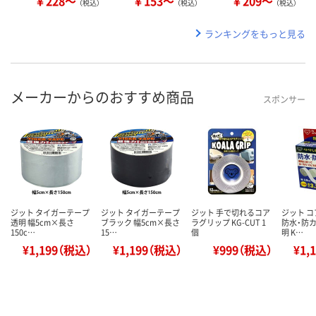
￥228～
￥153～
￥209～
（税込）
（税込）
（税込）
ランキングをもっと見る
メーカーからのおすすめ商品
スポンサー
ジット タイガーテープ
ジット タイガーテープ
ジット 手で切れるコア
ジット 
透明 幅5cm×長さ
ブラック 幅5cm×長さ
ラグリップ KG-CUT 1
防水・防カ
150c…
15…
個
明 K…
¥1,199（税込）
¥1,199（税込）
¥999（税込）
¥1,