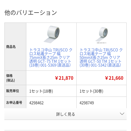
他のバリエーション
商品名
トラスコ中山 TRUSCO ク
トラスコ中山 TRUSCO ク
ロス粘着テープ 幅
ロス粘着テープ 幅
75mmX長さ25m クリア
50mmX長さ25m クリア
透明 GCT-75 TM 1セット
透明 GCT-50 TM 1セット
(18巻) 001-5369（直送品）
(30巻) 001-5342（直送品）
価格
￥21,870
￥21,660
(税込)
1セット(18巻)
1セット(30巻)
販売単位
4298462
4298749
お申込番号
詳しく見る
わずか
あり
在庫
8月12日（水）
8月12日（水）
お届け日