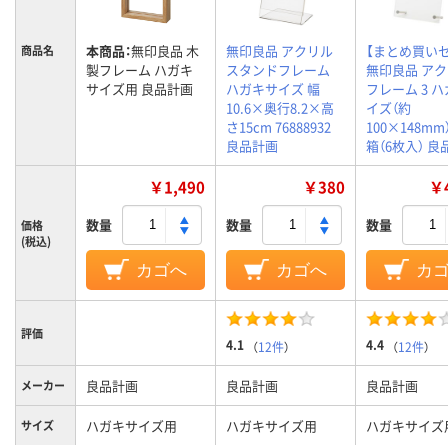
本商品：
無印良品 木
無印良品 アクリル
【まとめ買い
商品名
製フレーム ハガキ
スタンドフレーム
無印良品 ア
サイズ用 良品計画
ハガキサイズ 幅
フレーム 3 
10.6×奥行8.2×高
イズ（約
さ15cm 76888932
100×148mm
良品計画
箱（6枚入） 
￥1,490
￥380
￥4
数量
数量
数量
価格
(税込)
カゴへ
カゴへ
カ
評価
4.1
4.4
（
12件
）
（
12件
）
良品計画
良品計画
良品計画
メーカー
ハガキサイズ用
ハガキサイズ用
ハガキサイズ
サイズ