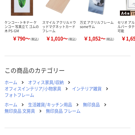
ケンコー・トキナー ケ
スマイル アクリル×ウ
万丈 アクリルフレーム
セリオ アル
ンコー 写真立て ゴムの
ッドマグネットカード
someサム
ルバー タ
木 PS-GM
フレーム
可能
￥790～
￥1,010～
￥1,052～
￥1,6
（税込）
（税込）
（税込）
この商品のカテゴリー
ホーム
オフィス家具/収納
オフィスインテリア/小物家具
インテリア雑貨
フォトフレーム
ホーム
生活雑貨/キッチン用品
無印良品
無印良品 文房具
無印良品 フレーム