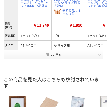
ーム A4サイズ用 1セ
ーム A4サイズ用 良
ーム A5サイズ
ット（6個） 良品計画
品計画
ット（4個） 
無印良品 フレ
ーム 3 位
価格
￥11,940
￥1,990
￥7
(税込)
1セット（6個）
1個
1セット（4個）
販売単位
A4サイズ用
A4サイズ用
A5サイズ用
タイプ
お申込番
詳しく見る
EJ53415
EP84191
EJ53432
号
5点
あり
1点
在庫
8月8日（土）
8月8日（土）
8月8日（土）
お届け日
この商品を見た人はこちらも検討されていま
す
数量
数量
数量
カゴへ
カゴへ
カ