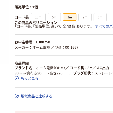
販売単位：1個
10m
5m
3m
2m
1m
コード長
この商品のバリエーション
「コード長」「販売単位」違いで 全7商品 あります。
すべてのバ
お申込番号：EJ86758
メーカー：オーム電機
／型番：00-1557
商品詳細
ブランド名
オーム電機（OHM）
／
コード長
3m
／
AC出力
90mm×奥行き20mm×高さ220mm
／
プラグ形状
ストレート
もっと見る
類似商品と比較する