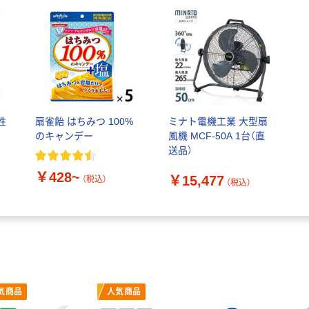
性
扇雀飴 はちみつ 100%
ミナト電機工業 大型扇
のキャンデー
風機 MCF-50A 1台（直
送品）
￥428~
￥15,477
（税込）
（税込）
気商品
人気商品