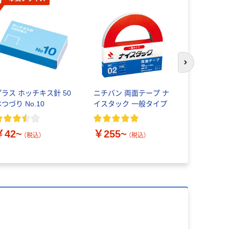
次のスライド
プラス ホッチキス針 50
ニチバン 両面テープ ナ
オーム電機
つづり No.10
イスタック 一般タイプ
15A
￥42~
￥255~
￥1,400
（税込）
（税込）