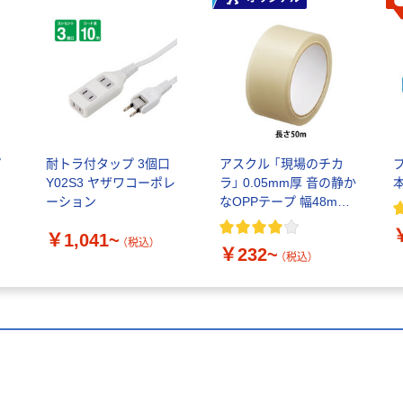
プ
耐トラ付タップ 3個口
アスクル 「現場のチカ
Y02S3 ヤザワコーポレ
ラ」 0.05mm厚 音の静か
本
ーション
なOPPテープ 幅48mm×
ム
長さ50m・100m
￥1,041~
（税込）
￥232~
（税込）