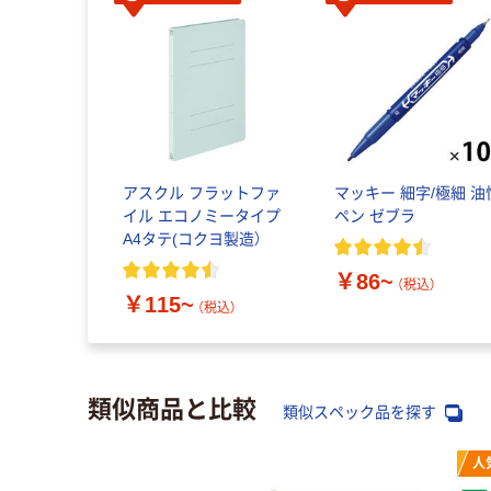
アスクル フラットファ
マッキー 細字/極細 油
イル エコノミータイプ
ペン ゼブラ
A4タテ(コクヨ製造）
￥86~
（税込）
￥115~
（税込）
類似商品と比較
類似スペック品を探す
人