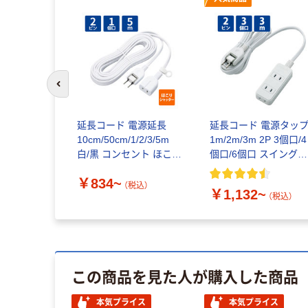
前のスライドへ
延長コード 電源延長
延長コード 電源タッ
10cm/50cm/1/2/3/5m
1m/2m/3m 2P 3個口/4
白/黒 コンセント ほこり
個口/6個口 スイングプ
シャッター 絶縁キャッ
ラグ T-S02 白 エレコ
￥834~
プ エレコム
（税込）
￥1,132~
（税込）
この商品を見た人が購入した商品
本気プライス
本気プライス