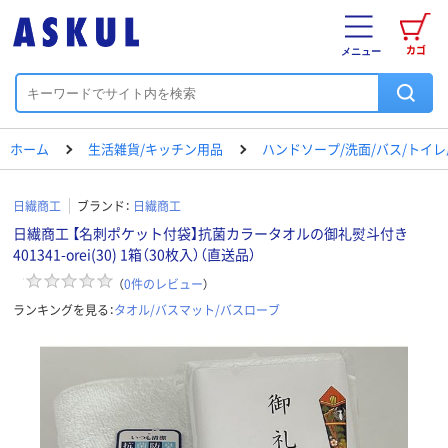
カゴ
メニュー
ホーム
生活雑貨/キッチン用品
ハンドソープ/洗面/バス/トイ
日繊商工
ブランド：
日繊商工
日繊商工 【名刺ポケット付袋】抗菌カラータオルの御礼熨斗付き
401341-orei(30) 1箱（30枚入）（直送品）
（
0
件のレビュー
）
ランキングを見る：
タオル/バスマット/バスローブ