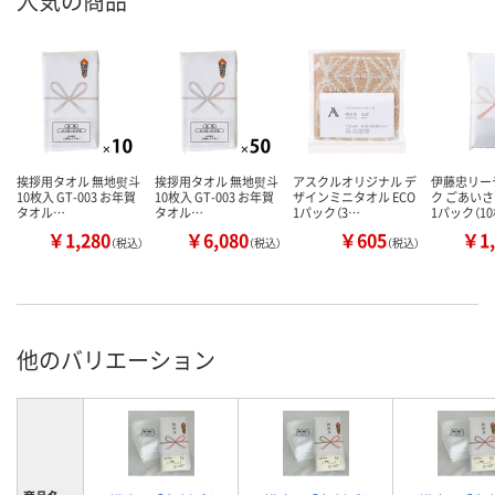
人気の商品
挨拶用タオル 無地熨斗
挨拶用タオル 無地熨斗
アスクルオリジナル デ
伊藤忠リー
10枚入 GT-003 お年賀
10枚入 GT-003 お年賀
ザインミニタオル ECO
ク ごあい
タオル…
タオル…
1パック（3…
1パック（1
￥1,280
￥6,080
￥605
￥1,
（税込）
（税込）
（税込）
他のバリエーション