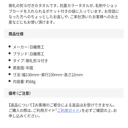
御礼の熨斗付きのタオルです。抗菌カラータオルが、名刺やショッ
プカードを入れられるポケット付きの袋に入っています。お世話に
なった方へのちょっとしたお返しや、ご来社頂いたお客様へのお土
産などにもお使い頂けます。
商品仕様
メーカー：日繊商工
ブランド：日繊商工
タイプ：御礼熨斗付き
原産国：中国
寸法：幅130ｍｍ・奥行230ｍｍ・高さ22ｍｍ
内容量：約68g
備考（ご注意）
【返品について】お客様のご都合による返品はお受けできません。
ご購入の際は、ご利用ガイド「
ご利用ガイド
」を必ずご確認の上、お
申し込みください。