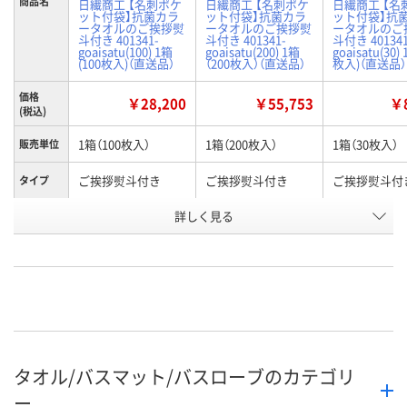
商品名
日繊商工 【名刺ポケ
日繊商工 【名刺ポケ
日繊商工 【名
ット付袋】抗菌カラ
ット付袋】抗菌カラ
ット付袋】抗
ータオルのご挨拶熨
ータオルのご挨拶熨
ータオルのご
斗付き 401341-
斗付き 401341-
斗付き 401341
goaisatu(100) 1箱
goaisatu(200) 1箱
goaisatu(30)
(100枚入)（直送品）
（200枚入）（直送品）
枚入)（直送品）
価格
￥28,200
￥55,753
￥8
(税込)
1箱（100枚入）
1箱（200枚入）
1箱（30枚入）
販売単位
ご挨拶熨斗付き
ご挨拶熨斗付き
ご挨拶熨斗付
タイプ
お申込番
詳しく見る
EK08820
EK08817
EK08819
号
直送品
直送品
直送品
在庫
8月24日（月）まで
8月24日（月）まで
8月24日（月）
お届け日
数量
数量
数量
タオル/バスマット/バスローブのカテゴリ
カゴへ
カゴへ
カ
ー