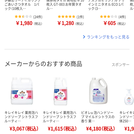
伊藤忠リーテイルリンク
挨拶用タオル 無地熨斗 10
アスクルオリジナル デザ
挨
ごあいさつタオル 1パ
枚入 GT-003 お年賀タオ
インミニタオル ECO 1パ
枚
ック（10枚入…
ル…
ック（3…
ル
(
24件
)
(
1件
)
(
4件
)
￥1,980
￥1,280
￥605
（税込）
（税込）
（税込）
ランキングをもっと見る
メーカーからのおすすめ商品
スポンサー
キレイキレイ 薬用泡ハ
キレイキレイ 薬用泡ハ
ビオレu 泡ハンドソー
キレイキ
ンドソープ シトラスフ
ンドソープ シトラスフ
プ マイルドシトラスの
ンドソープ
ルーティ…
ルーティ…
香り 業…
体250…
¥3,067（税込）
¥1,615（税込）
¥4,180（税込）
¥1,