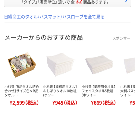
32
「タイプ」「販売単位」 違いで 全
商品あります。
日繊商工のタオル/バスマット/バスローブを全て見る
メーカーからのおすすめ商品
スポンサー
小杉善 【B品タオル詰め
小杉善 【業務用タオル】
小杉善 【業務用タオル】
小杉善 【
合わせ】サイズ色々B品
おしぼりタオル10枚組
フェイスタオル5枚組
大判バス
タオル…
(ホワ…
(ホワイ…
ワイト…
¥2,599（税込）
¥945（税込）
¥669（税込）
¥