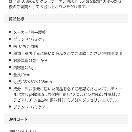
はぐきの形成を助けるコラーゲン構成アミノ酸を配合！★はみがき
後のご褒美としてお召し上がりいただけます。
商品仕様
メーカー：丹平製薬
ブランド：ハミケア
味：いちご風味
種類 ※お手元に届いた商品を必ずご確認ください：虫歯予防用
対象年齢：1歳半から
内容量：25g
全長：9cm
寸法：35×83×138mm
成分 ※お手元に届いた商品を必ずご確認ください：マルチトー
ル、香料、pH調整剤、酸化防止剤（アスコルビン酸Na）、甘味料（ス
テビア）、チャ抽出物、調味料（アミノ酸）、グリセリンエステル
ブランド：ハミケア
JANコード
4987133015100