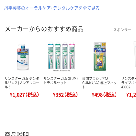
丹平製薬のオーラルケア・デンタルケアを全て見る
メーカーからのおすすめ商品
スポンサー
サンスター ガム デンタ
サンスター ガム（GUM）
歯間ブラシ L字型
サンスター 
ルリンス(ノンアルコー
トラベルセット
GUM（ガム） 極上フィッ
ライプペ
ル 5…
ト …
43002…
¥1,027（税込）
¥352（税込）
¥498（税込）
¥1,
商品説明