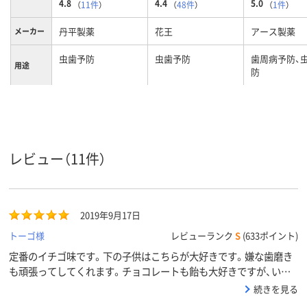
4.8
4.4
5.0
（
11件
）
（
48件
）
（
1件
）
丹平製薬
花王
アース製薬
メーカー
虫歯予防
虫歯予防
歯周病予防、
用途
防
レビュー（11件）
2019年9月17日
トーゴ様
レビューランク
S
(633ポイント)
定番のイチゴ味です。下の子供はこちらが大好きです。嫌な歯磨き
も頑張ってしてくれます。チョコレートも飴も大好きですが、いま
のところ、2歳、虫歯はありません。
続きを見る