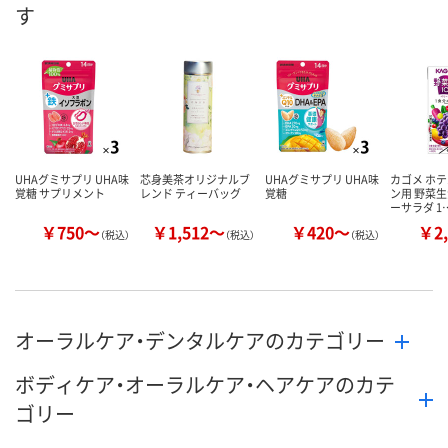
す
UHAグミサプリ UHA味
芯身美茶オリジナルブ
UHAグミサプリ UHA味
カゴメ ホ
覚糖 サプリメント
レンド ティーバッグ
覚糖
ン用 野菜生
ーサラダ 1
￥750～
￥1,512～
￥420～
￥2,
（税込）
（税込）
（税込）
オーラルケア・デンタルケアのカテゴリー
ボディケア・オーラルケア・ヘアケアのカテ
ゴリー