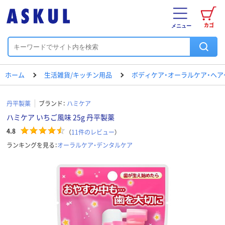
カゴ
メニュー
ホーム
生活雑貨/キッチン用品
ボディケア・オーラルケア・ヘア
丹平製薬
ブランド：
ハミケア
ハミケア いちご風味 25g 丹平製薬
4.8
（
11
件のレビュー
）
ランキングを見る：
オーラルケア・デンタルケア