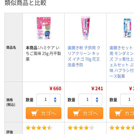
類似商品と比較
本商品：
ハミケア い
歯磨き粉 子供用 ク
歯磨きセット
商品名
ちご風味 25g 丹平製
リアクリーン キッ
用 モンダミ
薬
ズ イチゴ 70g 花王
ズ フッ素仕
虫歯予防
ェルセット 
味 ハブラシ付
ース製薬
￥660
￥241
￥1
数量
数量
数量
価格
(税込)
カゴへ
カゴへ
カ
評価