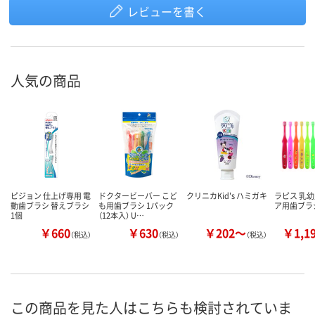
レビューを書く
人気の商品
ピジョン 仕上げ専用 電
ドクタービーバー こど
クリニカKid's ハミガキ
ラピス 乳幼
動歯ブラシ 替えブラシ
も用歯ブラシ 1パック
ア用歯ブラ
1個
（12本入） U…
￥660
￥630
￥202～
￥1,1
（税込）
（税込）
（税込）
この商品を見た人はこちらも検討されていま