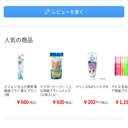
レビューを書く
人気の商品
ピジョン 仕上げ専用 電
ドクタービーバー こど
クリニカKid's ハミガキ
ラピス 乳幼
動歯ブラシ 替えブラシ
も用歯ブラシ 1パック
ア用歯ブラ
1個
（12本入） U…
￥660
￥630
￥202～
￥1,1
（税込）
（税込）
（税込）