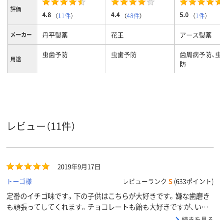
評価
4.8
4.4
5.0
（
11件
）
（
48件
）
（
1件
）
丹平製薬
花王
アース製薬
メーカー
虫歯予防
虫歯予防
歯周病予防、
用途
防
レビュー（11件）
2019年9月17日
トーゴ様
レビューランク
S
(633ポイント)
定番のイチゴ味です。下の子供はこちらが大好きです。嫌な歯磨き
も頑張ってしてくれます。チョコレートも飴も大好きですが、いま
のところ、2歳、虫歯はありません。
続きを見る