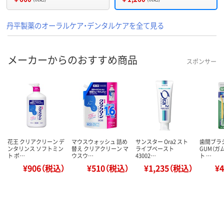
丹平製薬のオーラルケア・デンタルケアを全て見る
メーカーからのおすすめ商品
スポンサー
花王 クリアクリーン デ
マウスウォッシュ 詰め
サンスター Ora2 スト
歯間ブラシ
ンタリンス ソフトミン
替え クリアクリーン マ
ライプペースト
GUM（ガ
ト ポ…
ウスウ…
43002…
ト …
¥906（税込）
¥510（税込）
¥1,235（税込）
¥