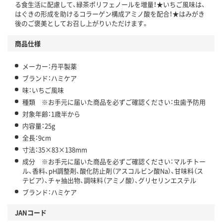
る食生活に配慮して、緑茶ポリフェノールを増量！★いちご風味は、
はぐきの形成を助けるコラーゲン構成アミノ酸を配合！★はみがき
後のご褒美としてお召し上がりいただけます。
商品仕様
メーカー：丹平製薬
ブランド：ハミケア
味：いちご風味
種類 ※お手元に届いた商品を必ずご確認ください：虫歯予防用
対象年齢：1歳半から
内容量：25g
全長：9cm
寸法：35×83×138mm
成分 ※お手元に届いた商品を必ずご確認ください：マルチトー
ル、香料、pH調整剤、酸化防止剤（アスコルビン酸Na）、甘味料（ス
テビア）、チャ抽出物、調味料（アミノ酸）、グリセリンエステル
ブランド：ハミケア
JANコード