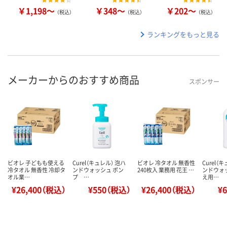
￥1,198～
￥348～
￥202～
（税込）
（税込）
（税込）
ランキングをもっと見る
メーカーからのおすすめ商品
スポンサー
ビオレ 子どもも使える
Curel（キュレル） 泡ハ
ビオレ 冷タオル 無香性
Curel（
冷タオル 無香性 冷却タ
ンドウォッシュ ポン
240枚入 業務用 花王 …
ンドウォ
オル業…
プ …
え用…
¥26,400（税込）
¥550（税込）
¥26,400（税込）
¥