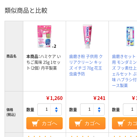
類似商品と比較
本商品：
ハミケア い
歯磨き粉 子供用 ク
歯磨きセット
商品名
ちご風味 25g 1セッ
リアクリーン キッ
用 モンダミ
ト（2個） 丹平製薬
ズ イチゴ 70g 花王
ズ フッ素仕
虫歯予防
ェルセット 
味 ハブラシ付
ース製薬
￥1,260
￥241
￥1
数量
数量
数量
価格
(税込)
カゴへ
カゴへ
カ