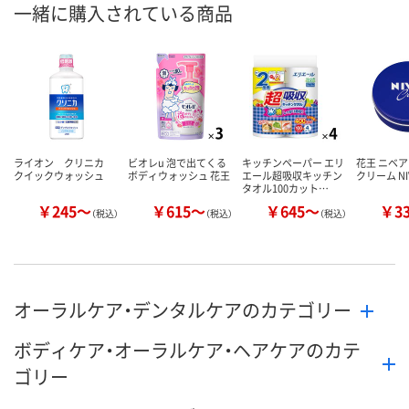
一緒に購入されている商品
ライオン クリニカ
ビオレu 泡で出てくる
キッチンペーパー エリ
花王 ニベア
クイックウォッシュ
ボディウォッシュ 花王
エール超吸収キッチン
クリーム NI
タオル100カット…
￥245～
￥615～
￥645～
￥3
（税込）
（税込）
（税込）
オーラルケア・デンタルケアのカテゴリー
ボディケア・オーラルケア・ヘアケアのカテ
ゴリー