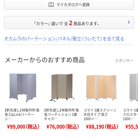
マイカタログへ登録
2
「カラー」 違いで 全
商品あります。
オカムラのパーテーション/パネル/衝立（ついたて）を全て見る
メーカーからのおすすめ商品
スポンサー
【軒先渡し】林製作所 吸
【軒先渡し】林製作所 吸
コマイ 3連スクリーン
コマイ 3
音 ZipLinkパーテー
音パーティション 3連
木目タイプ 高さ
クロスタ
シ…
キャス…
1800×…
1800…
¥99,000（税込）
¥76,000（税込）
¥88,190（税込）
¥55,