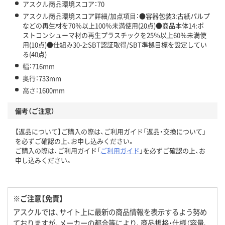
アスクル商品環境スコア：70
アスクル商品環境スコア詳細/加点項目：●容器包装3:古紙パルプ
などの再生材を70％以上100％未満使用(20点)●商品本体14:ポ
ストコンシューマ材の再生プラスチックを25％以上60％未満使
用(10点)●仕組み30-2:SBT認証取得/SBT準拠目標を設定してい
る(40点)
幅：716mm
奥行：733mm
高さ：1600mm
備考（ご注意）
【返品について】ご購入の際は、ご利用ガイド「返品・交換について」
を必ずご確認の上、お申し込みください。
ご購入の際は、ご利用ガイド「
ご利用ガイド
」を必ずご確認の上、お
申し込みください。
※ご注意【免責】
アスクルでは、サイト上に最新の商品情報を表示するよう努め
ておりますが、メーカーの都合等により、商品規格・仕様（容量、