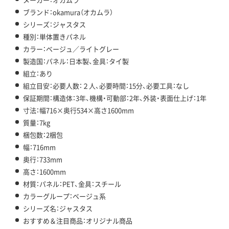
ブランド：okamura（オカムラ）
シリーズ：ジャスタス
種別：単体置きパネル
カラー：ベージュ／ライトグレー
製造国：パネル：日本製、金具：タイ製
組立：あり
組立目安：必要人数：２人、必要時間：15分、必要工具：なし
保証期間：構造体：3年、機構・可動部：2年、外装・表面仕上げ：1年
寸法：幅716×奥行534×高さ1600mm
質量：7kg
梱包数：2梱包
幅：716mm
奥行：733mm
高さ：1600mm
材質：パネル：PET、金具：スチール
カラーグループ：ベージュ系
シリーズ名：ジャスタス
おすすめ＆注目商品：オリジナル商品