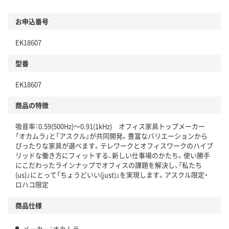
環境に配慮した材料を使用
商品
お申込番号
本体
省資源・省エネ・節水
EK18607
分別・リサイクルしやすい設計
型番
独自の回収スキームがある
EK18607
仕組
アスクルで資源循環している
商品の特徴
温室効果ガスなどの削減
吸音率：0.59(500Hz)～0.91(1kHz) オフィス家具トップメーカー
この商品の環境配慮ポイントです。下記商品詳細「
「オカムラ」と「アスクル」が共同開発。豊富なバリエーションから
アスクル商品環境スコア詳細／加点項目
」で確認できます。
ぴったりな家具が選べます。テレワークとオフィスワークのハイブ
リッドな働き方にフィットする、新しい仕事場のかたち。使い勝手
にこだわったラインナップでオフィスの課題を解決し、「私たち
(us)」にとって「ちょうどいい(just)」を実現します。アスクル限定・
ロハコ限定
商品仕様
メーカー：オカムラ