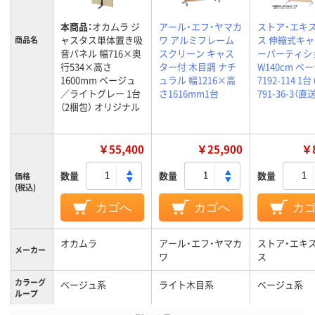
本商品：
オカムラ ジ
アール・エフ・ヤマカ
ストア・エキ
ャスタス単体置き吸
ワ アルミフレーム
ス 伸縮式キ
商品名
音パネル 幅716×奥
スクリーン キャス
ーパーティシ
行534×高さ
ター付 木目調 ナチ
W140cm ベ
1600mm ベージュ
ュラル 幅1216×高
7192-114 1台 
／ライトグレー 1台
さ1616mm1台
791-36-3（直
（2梱包） オリジナル
￥55,400
￥25,900
￥8
数量
数量
数量
価格
(税込)
カゴへ
カゴへ
カ
オカムラ
アール・エフ・ヤマカ
ストア・エキ
メーカー
ワ
ス
カラーグ
ベージュ系
ライト木目系
ベージュ系
ループ