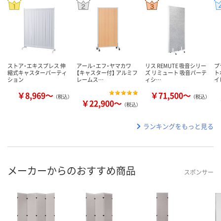
ストア・エキスプレス 伸
アール・エフ・ヤマカワ
リス REMUTE 吸音シリー
プ
縮式キャスターパーティ
【キャスター付】 アルミフ
ズ リミュート 吸音パーテ
ト
ション
レームス…
ィシ…
イ
￥8,969～
￥71,500～
（税込）
（税込）
￥22,900～
（税込）
ランキングをもっと見る
メーカーからのおすすめ商品
スポンサー