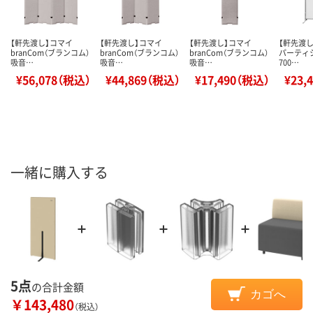
【軒先渡し】コマイ
【軒先渡し】コマイ
【軒先渡し】コマイ
【軒先渡し
branCom（ブランコム）
branCom（ブランコム）
branCom（ブランコム）
パーティ
吸音…
吸音…
吸音…
700…
¥56,078（税込）
¥44,869（税込）
¥17,490（税込）
¥23,
一緒に購入する
5点
の合計金額
カゴへ
￥143,480
（税込）