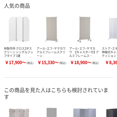
人気の商品
林製作所 クロスZIPス
アール・エフ・ヤマカワ
アール・エフ・ヤマカ
ストア・エ
クリーン シングルジッ
アルミフレームスクリ
ワ 【キャスター付】 ア
伸縮式キャ
プタイプ 3連
ーン
ルミフレームス…
ティション
￥17,900～
￥15,330～
￥18,900～
￥8,3
（税込）
（税込）
（税込）
この商品を見た人はこちらも検討されていま
す