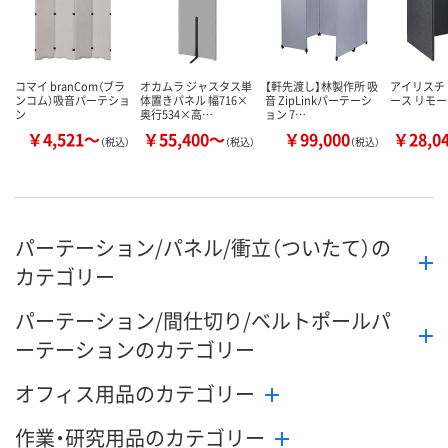
コマイ branCom（ブラ
オカムラ ジャスタス単
【軒先渡し】林製作所 吸
アイリスチ
ンコム）吸音パーテショ
体置きパネル 幅716×
音 ZipLinkパーテーシ
ース リモ
ン
奥行534×高…
ョン 7…
￥4,521～
￥55,400～
￥99,000
￥28,0
（税込）
（税込）
（税込）
パーテーション/パネル/衝立（ついたて）の
カテゴリー
パーテーション/間仕切り/ベルトポールパ
ーテーションのカテゴリー
オフィス用品のカテゴリー
作業・研究用品のカテゴリー