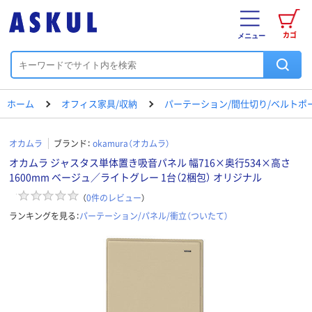
カゴ
メニュー
ホーム
オフィス家具/収納
パーテーション/間仕切り/ベルトポ
オカムラ
ブランド：
okamura（オカムラ）
オカムラ ジャスタス単体置き吸音パネル 幅716×奥行534×高さ
1600mm ベージュ／ライトグレー 1台（2梱包） オリジナル
（
0
件のレビュー
）
ランキングを見る：
パーテーション/パネル/衝立（ついたて）