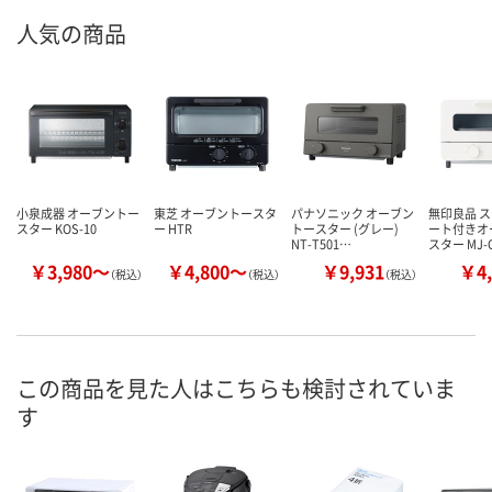
人気の商品
小泉成器 オーブントー
東芝 オーブントースタ
パナソニック オーブン
無印良品 
スター KOS-10
ー HTR
トースター (グレー)
ート付きオ
NT-T501…
スター MJ-
￥3,980～
￥4,800～
￥9,931
￥4,
（税込）
（税込）
（税込）
この商品を見た人はこちらも検討されていま
す