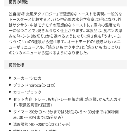
商品の特徴
独自技術「炎風テクノロジー」で理想的なトーストを実現。一般的な
トースターと比較すると、パン中心部の水分含有率は2倍になり、外
はサクサク、中はモチモチの理想的なトーストに。庫内の温度を均
一に保つことで、焼きムラなく仕上がります。本製品は、食パンの厚
みを「4・5・6・8枚切り」から選べるようになり、焼き色も「うすい・ふ
つう・こい」の3種類から選べます。オートモードの「焼きいも」メニ
ューがリニューアル。「焼きいも ホクホク」と「焼きいも ねっとり」
の2つのメニューから選べるようになりました。
商品仕様
メーカー：シロカ
ブランド：siroca（シロカ）
カラー：ブラック
セット内容：トレー、もち/トレー用焼き網、焼き網、かんたんガイ
ド、取扱説明書(保証書)
タイマー：90分（0 ～ 5分までは5秒刻み、5 ～ 30分までは30秒刻
み、30 ～ 90分までは5分刻み）
温度調節：40～280℃（20℃ピッチ）