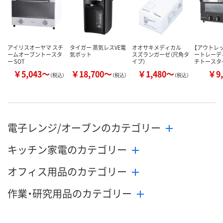
アイリスオーヤマ スチ
タイガー 蒸気レスVE電
オオサキメディカル
【アウトレ
ームオーブントースタ
気ポット
スズランガーゼ（尺角タ
ートレーデ
ー SOT
イプ）
チトースタ
￥5,043～
￥18,700～
￥1,480～
￥9,
（税込）
（税込）
（税込）
電子レンジ/オーブンのカテゴリー
キッチン家電のカテゴリー
オフィス用品のカテゴリー
作業・研究用品のカテゴリー