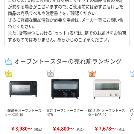
が異なる場合がございますので、ご使用前には必ずお届けした
商品の商品ラベルや注意書きをご確認ください。
さらに詳細な商品情報が必要な場合は、メーカー等にお問い合
わせください。
また、販売単位における「セット」表記は、箱でのお届けをお約束
するものではありません。あらかじめご了承ください。
オーブントースターの売れ筋ランキング
小泉成器 オーブントース
東芝 オーブントースター
KOIZUMI オーブントース
Y
ター KOS-10
HTR
ター KOS-12
ブ
2
￥3,980～
￥4,800～
￥7,678～
（税込）
（税込）
（税込）