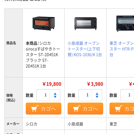
本商品：
シロカ
小泉成器 オーブン
東芝 オーブ
商品名
sirocaすばやきトー
トースター(上下切
スター HTR-P3
スター ST-2D451K
替) KOS-1036/K 1台
台
ブラック ST-
2D451K 1台
￥19,800
￥3,980
￥4
数量
数量
数量
価格
(税込)
カゴへ
カゴへ
カ
シロカ
小泉成器
東芝
メーカー