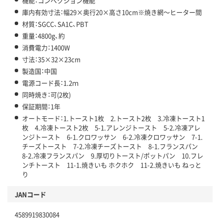
機能：コンベクション機能
庫内有効寸法：幅29×奥行20×高さ10cm※焼き網～ヒーター間
材質：SGCC、SA1C、PBT
重量：4800g、約
消費電力：1400W
寸法：35×32×23cm
製造国：中国
電源コード長：1.2ｍ
同時焼き：可(2枚)
保証期間：1年
オートモード：1.トースト1枚 2.トースト2枚 3.冷凍トースト1
枚 4.冷凍トースト2枚 5-1.アレンジトースト 5-2.冷凍アレ
ンジトースト 6-1.クロワッサン 6-2.冷凍クロワッサン 7-1.
チーズトースト 7-2.冷凍チーズトースト 8-1.フランスパン
8-2.冷凍フランスパン 9.厚切りトースト/ポットパン 10.フレ
ンチトースト 11-1.焼きいも ホクホク 11-2.焼きいも ねっと
り
JANコード
4589919830084