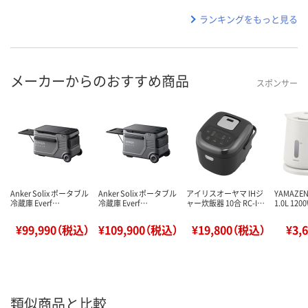
ランキングをもっと見る
メーカーからのおすすめ商品
スポンサー
Anker Solix ポータブル
Anker Solix ポータブル
アイリスオーヤマ IHジ
YAMAZ
冷蔵庫 Everf…
冷蔵庫 Everf…
ャー炊飯器 10合 RC-I…
1.0L 12
¥99,990（税込）
¥109,900（税込）
¥19,800（税込）
¥3,
類似商品と比較