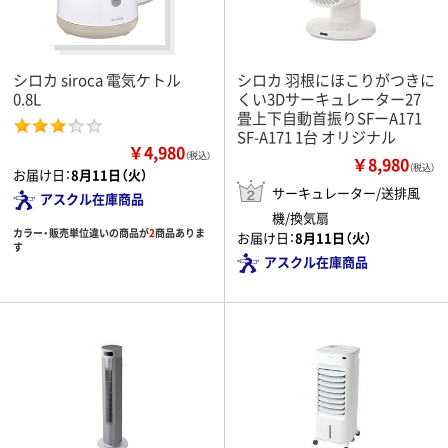
シロカ siroca 電気ケトル
シロカ 羽根にほこりがつきに
0.8L
くい3Dサーキュレーター27
畳上下自動首振りSFーA171
SF-A171 1台 オリジナル
￥4,980
（税込）
￥8,980
（税込）
お届け日：
8月11日（火）
サーキュレーター/送排風
アスクル在庫商品
機/換気扇
カラー・販売単位違いの商品が
2
商品ありま
お届け日：
8月11日（火）
す
アスクル在庫商品