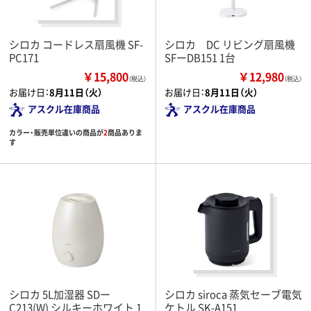
シロカ コードレス扇風機 SF-
シロカ DC リビング扇風機
PC171
SFーDB151 1台
￥15,800
￥12,980
（税込）
（税込）
お届け日：
8月11日（火）
お届け日：
8月11日（火）
アスクル在庫商品
アスクル在庫商品
カラー・販売単位違いの商品が
2
商品ありま
す
シロカ 5L加湿器 SDー
シロカ siroca 蒸気セーブ電気
C213(W) シルキーホワイト 1
ケトル SK-A151