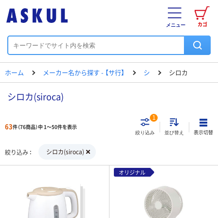
カゴ
メニュー
ホーム
メーカー名から探す - 【サ行】
シ
シロカ
シロカ(siroca)
1
63
件（76商品）中 1～50件を表示
表示切替
絞り込み
並び替え
シロカ(siroca)
絞り込み
オリジナル