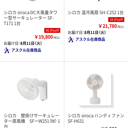
シロカ siroca DC大風量タワ
シロカ 温冷風扇 SH-C252 1台
ー型サーキュレーター SF-
34.0%off
T171 1台
￥21,780
（税込）
40.0%off
お届け日：
8月11日（火）
￥19,800
（税込）
アスクル在庫商品
お届け日：
8月11日（火）
アスクル在庫商品
シロカ 壁掛けサーキュレー
シロカ siroca ハンディファン
ター扇風機 SFーW251（W） 1
SF-H631
台