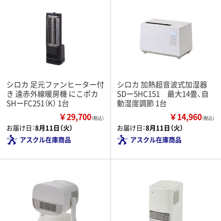
シロカ 足元ファンヒーター付
シロカ 加熱超音波式加湿器
き 遠赤外線暖房機 にこポカ
SDー5HC151 最大14畳、自
SHーFC251（K） 1台
動湿度調節 1台
￥29,700
￥14,960
（税込）
（税込）
お届け日：
8月11日（火）
お届け日：
8月11日（火）
アスクル在庫商品
アスクル在庫商品