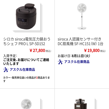
シロカ siroca電気圧力鍋おう
siroca 人認識センサー付き
ちシェフ PRO L SP-5D152
DC扇風機 SF-HC151（W） 1台
￥27,800
￥19,800
（税込）
（税込）
入荷予定：
お届け日：
8月11日（火）
ご注文後、お届けについてご連絡
アスクル在庫商品
いたします
アスクル在庫商品
カラー・販売単位違いの商品が
2
商品ありま
す