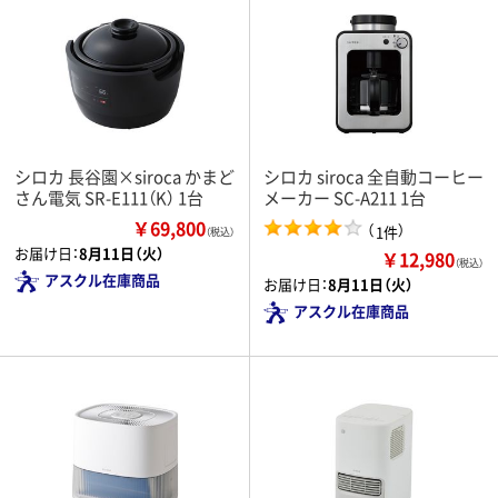
シロカ 長谷園×siroca かまど
シロカ siroca 全自動コーヒー
さん電気 SR-E111（K） 1台
メーカー SC-A211 1台
￥69,800
（
）
1件
（税込）
お届け日：
8月11日（火）
￥12,980
（税込）
アスクル在庫商品
お届け日：
8月11日（火）
アスクル在庫商品