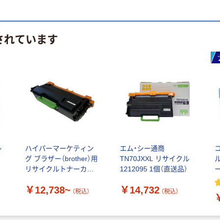
されています
レ
ハイパーマーケティン
エム・シー通商
グ ブラザー（brother）用
TN70JXXL リサイクル
リサイクルトナーカー
1212095 1個（直送品）
トリッジ TN70Jシリー
￥12,738~
￥14,732
ズ
（税込）
（税込）