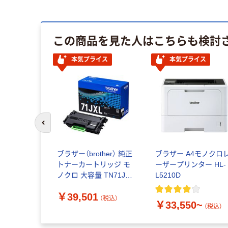
この商品を見た人はこちらも検討
本気プライス
本気プライス
前のスライドへ
ブラザー（brother） 純正
ブラザー A4モノクロ
トナーカートリッジ モ
ーザープリンター HL-
ノクロ 大容量 TN71JXL
L5210D
1個
￥39,501
（税込）
￥33,550~
（税込）