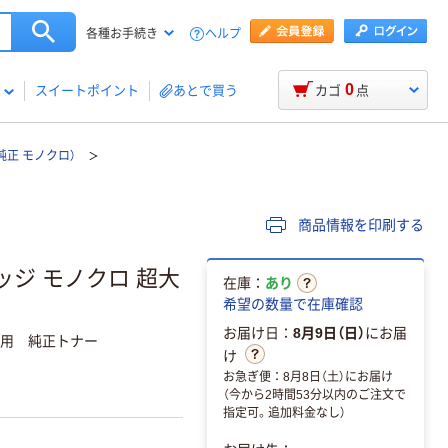
ヘルプ
各種お手続き
0
スイートポイント
あとで買う
カゴ
点
（純正 モノクロ）
商品情報を印刷する
リッジ モノクロ 超大
在庫：
あり
希望の数量で在庫確認
お届け日：
8月9日（日）
にお届
10DN用 純正トナー
け
お急ぎ便：8月8日（土）にお届け
（今から2時間53分以内のご注文で
指定可。追加料金なし）