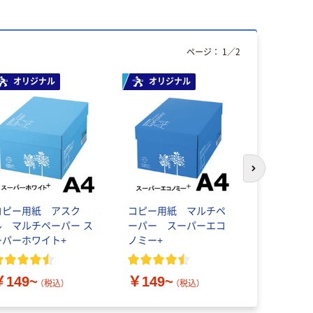
ページ：
1
／
2
オリジナル
オリジナル
次のスライド
コピー用紙 アスク
コピー用紙 マルチペ
ブラザー 
ル マルチペーパー ス
ーパー スーパーエコ
ーザー複合
ーパーホワイト+
ノミー+
LAN MFC-
￥34,10
￥149~
￥149~
（税込）
（税込）