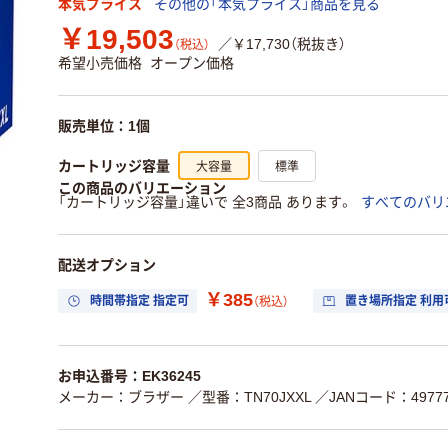
本気プライス
その他の「本気プライス」商品を見る
￥19,503
／￥17,730（税抜き）
（税込）
希望小売価格
オープン価格
販売単位：1個
大容量
標準
カートリッジ容量
この商品のバリエーション
「カートリッジ容量」違いで 全3商品 あります。
すべてのバリ
配送オプション
￥385
時間帯指定 指定可
置き場所指定 利用
（税込）
お申込番号：EK36245
メーカー：ブラザー
／型番：TN70JXXL
／JANコード：49777