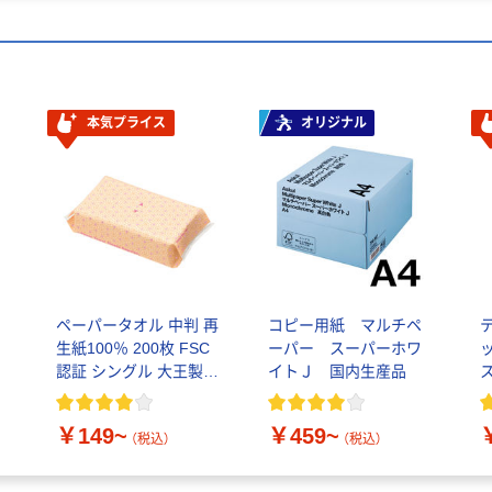
本気プライス
オリジナル
ペーパータオル 中判 再
コピー用紙 マルチペ
生紙100％ 200枚 FSC
ーパー スーパーホワ
ッ
認証 シングル 大王製紙
イトＪ 国内生産品
共同企画 オリジナル
￥149~
￥459~
（税込）
（税込）