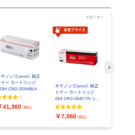
スポンサー
本気プライス
本気プ
次のスライド
ヤノン（Canon） 純正
トナー カートリッジ
キヤノン（Canon） 純正
キヤノン（Ca
59H CRG-059HBLK ブ
トナー カートリッジ
トナー カ
ラック 大容量
054 CRG-054CYN シア
054 CRG-
627C001 1個
ン 3023C003 1個
ロー 3021C
￥41,360
（税込）
￥7,060
￥7,060
（税込）