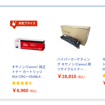
本気プライス
ハイパーマーケティン
キ
グ キヤノン（Canon）用
正
キヤノン（Canon） 純正
リサイクルトナー
0
トナー カートリッジ
069HBKタイプ ブラッ
￥18,810
K
054 CRGー054BLK ブ
（税込）
ク 大容量 1個（直送品）
3
ラック 3024C003 1個
￥6,960
（税込）