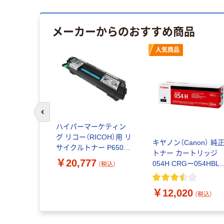
メーカーからのおすすめ商品
人気商品
前のスライドへ
non） 純正
ハイパーマーケティン
リッジ069
グ リコー（RICOH）用 リ
キヤノン（Canon） 純
YN シアン 1
サイクルトナー P6500H
トナー カートリッジ
タイプ モノクロ 大容量
￥20,777
054H CRGー054HBL
（税込）
（税込）
1個（直送品）
ブラック 大容量
3028C003 1個
￥12,020
（税込）