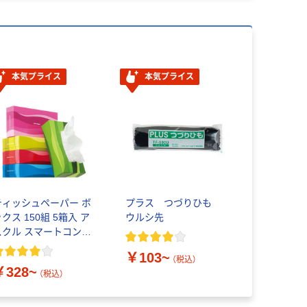
本気プライス
本気プライス
ティッシュペーパー ボ
プラス つづりひも
クス 150組 5箱入 ア
ウルシ先
スクル スマートコンパ
クト ビビッド PEFC認
￥103~
証
（税込）
￥328~
（税込）