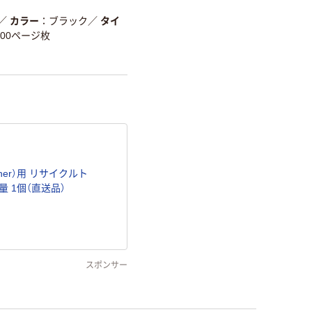
／
カラー
ブラック
／
タイ
000ページ枚
her）用 リサイクルト
量 1個（直送品）
スポンサー