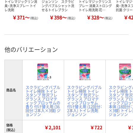
トイレマジックリン消
ジョンソン スクラビ
トイレマジックリンス
トイレマジ
臭・洗浄スプレー トイ
ングバブルシャット流
プレー 消臭ストロング
臭・洗浄スプ
レ洗剤
せるトイレブラシ
トイレ用洗剤 花…
抗菌 クリ
￥371～
￥398～
￥328～
￥4
（税込）
（税込）
（税込）
他のバリエーション
スクラビングバブル
スクラビングバブル
スクラビング
商品名
トイレ掃除 トイレ
トイレ掃除 トイレ
トイレ掃除 
スタンプ 贅沢フレ
スタンプ 贅沢フレ
スタンプ 贅
グランス アロマテ
グランス アロマテ
グランス ア
ィックブロッサムの
ィックブロッサム
ィックブロッ
香り 付け替え用 (36
付け替え用 (12回分：
本体 (18回分
回分：2本入×3個) ジ
2本入) トイレ洗剤
×3個) トイ
ョンソン
ジョンソン
ジョンソン
価格
￥2,101
￥722
￥1
(税込)