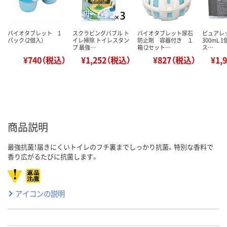
バイオタブレット 1
スクラビングバブル ト
バイオタブレット尿石
ピュアレ
パック（2個入）
イレ掃除 トイレスタン
防止剤 容器付き １
300mL 
プ 最強…
箱（2セット…
ス…
¥740（税込）
¥1,252（税込）
¥827（税込）
¥1,
商品説明
最強抗菌！届きにくいトイレのフチ裏までしっかり抗菌。特別な香料で
香り広がるたびに抗菌します。
アイコンの説明