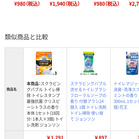
¥980（税込）
¥1,940（税込）
¥980（税込）
¥2,
類似商品と比較
本商品：
スクラビン
スクラビングバブル
トイレマジッ
グバブル トイレ掃
流せるトイレブラシ
消臭・洗浄ス
商品名
除 トイレスタンプ
フローラルソープの
ミントの香り
最強抗菌 クリスピ
香り 付替ブラシ24
300mL 1セッ
ーシトラスの香り
個入 1個 トイレ洗剤
個）花王
本体 1セット(18回
トイレ掃除 使い捨
分：1本入×3個) トイ
て ジョンソン
レ洗剤 ジョンソン
￥1,291
￥897