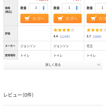
数量
数量
数量
価格
(税込)
カゴへ
カゴへ
カ
評価
4.4
3.7
（
229件
）
（
38件
）
ジョンソン
ジョンソン
花王
メーカー
トイレ
トイレ
トイレ
使用場所
詳しく見る
スタンプ、本体+付け
ブラシ
商品タイ
替え
プ
ジェル
液体
形状
アスクル
レビュー（0件）
商品環境
スコア