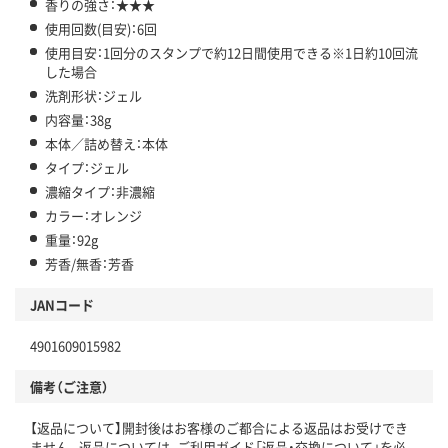
香りの強さ：★★★
使用回数(目安)：6回
使用目安：1回分のスタンプで約12日間使用できる※1日約10回流
した場合
洗剤形状：ジェル
内容量：38g
本体／詰め替え：本体
タイプ：ジェル
濃縮タイプ：非濃縮
カラー：オレンジ
重量：92g
芳香/無香：芳香
JANコード
4901609015982
備考（ご注意）
【返品について】開封後はお客様のご都合による返品はお受けでき
ません。返品については、ご利用ガイド「返品・交換について」を必