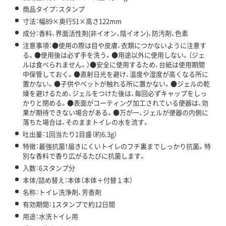
商品タイプ：スタンプ
寸法：幅89×奥行51×高さ122mm
成分：香料、界面活性剤(非イオン、陰イオン)、防汚剤、色素
注意事項：●使用の際は目や皮膚、衣類につかないように注意す
る。●使用後は必ず手を洗う。●用途以外に使用しない。（ジェ
ルは食べられません。）●安全に使用するため、台紙は使用期間
中保管しておく。●直射日光を避け、温度や湿度が高くなる所に
置かない。●子供やペットが触れる所に置かない。●ジェルの乾
燥を避けるため、ジェルをつけた後は、毎回必ずキャップをしっ
かりと閉める。●表面がコーティング加工されている便器は、効
果が期待できない場合がある。●万が一、ジェルが便器の内側に
落ちた場合は、そのままトイレの水を流す。
吐出量：1回当たり1目盛（約6.3g）
特徴：最強抗菌！届きにくいトイレのフチ裏までしっかり抗菌。特
別な香料で香り広がるたびに抗菌します。
入数：6スタンプ分
本体/詰め替え：本体（本体＋付替１本）
名称：トイレ洗浄剤、芳香剤
有効期間：1スタンプで約12日間
用途：水洗トイレ用