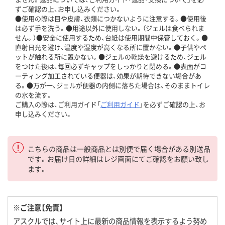
ずご確認の上、お申し込みください。
●使用の際は目や皮膚、衣類につかないように注意する。●使用後
は必ず手を洗う。●用途以外に使用しない。（ジェルは食べられま
せん。）●安全に使用するため、台紙は使用期間中保管しておく。●
直射日光を避け、温度や湿度が高くなる所に置かない。●子供やペ
ットが触れる所に置かない。●ジェルの乾燥を避けるため、ジェル
をつけた後は、毎回必ずキャップをしっかりと閉める。●表面がコ
ーティング加工されている便器は、効果が期待できない場合があ
る。●万が一、ジェルが便器の内側に落ちた場合は、そのままトイレ
の水を流す。
ご購入の際は、ご利用ガイド「
ご利用ガイド
」を必ずご確認の上、お
申し込みください。
こちらの商品は一般商品とは別便で届く場合がある別送品
です。お届け日の詳細はレジ画面にてご確認をお願い致し
ます。
※ご注意【免責】
アスクルでは、サイト上に最新の商品情報を表示するよう努め