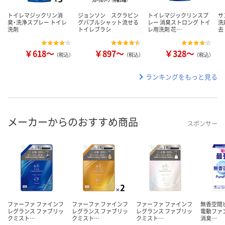
トイレマジックリン消
ジョンソン スクラビン
トイレマジックリンスプ
サ
臭・洗浄スプレー トイレ
グバブルシャット流せる
レー 消臭ストロング トイ
洗
洗剤
トイレブラシ
レ用洗剤 花…
去
￥618～
￥897～
￥328～
（税込）
（税込）
（税込）
ランキングをもっと見る
メーカーからのおすすめ商品
スポンサー
ファーファ ファインフ
ファーファ ファインフ
ファーファ ファインフ
無香空間
レグランス ファブリッ
レグランス ファブリッ
レグランス ファブリッ
電動ファン
クミスト…
クミスト…
クミスト…
消臭…