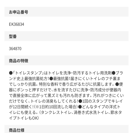
お申込番号
EK36834
型番
364870
商品の特徴
●「トイレスタンプ」はトイレを洗浄・防汚するトイレ用洗剤●ブラ
ンド史上最強抗菌処方！●最強抗菌！届きにくいトイレのフチ裏ま
でしっかり抗菌。特別な香料で香り広がるたびに抗菌します。●便
器にポンっと押すだけで、水を流すたびに洗浄・防汚成分が便器内
で直接全体に広がって黒ズミも汚れも防ぎます。汚れがつきにくい
だけでなく、トイレの消臭もしてくれる！●1回のスタンプでキレイ
が12日間続く!（※1日約10回流した場合）●どんなタイプの洋式ト
イレにも使える。（タンクレストイレ、渦巻き式水洗トイレ、節水タ
イプトイレもOK）
商品仕様