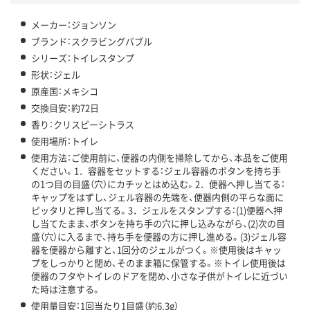
メーカー：ジョンソン
ブランド：スクラビングバブル
シリーズ：トイレスタンプ
形状：ジェル
原産国：メキシコ
交換目安：約72日
香り：クリスピーシトラス
使用場所：トイレ
使用方法：ご使用前に、便器の内側を掃除してから、本品をご使用
ください。1．容器をセットする：ジェル容器のボタンを持ち手
の1つ目の目盛（穴）にカチッとはめ込む。2．便器へ押し当てる：
キャップをはずし、ジェル容器の先端を、便器内側の平らな面に
ピッタリと押し当てる。3．ジェルをスタンプする：(1)便器へ押
し当てたまま、ボタンを持ち手の穴に押し込みながら、(2)次の目
盛（穴）に入るまで、持ち手を便器の方に押し進める。(3)ジェル容
器を便器から離すと、1回分のジェルがつく。※使用後はキャッ
プをしっかりと閉め、そのまま箱に保管する。※トイレ使用後は
便器のフタやトイレのドアを閉め、小さな子供がトイレに近づい
た時は注意する。
使用量目安：1回当たり1目盛（約6.3g）