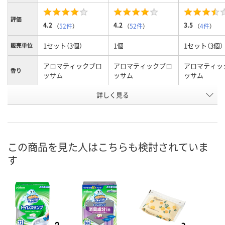
評価
4.2
4.2
3.5
（
52件
）
（
52件
）
（
4件
）
1セット（3個）
1個
1セット（3個）
販売単位
アロマティックブロ
アロマティックブロ
アロマティッ
香り
ッサム
ッサム
ッサム
詳しく見る
付替用（２本入パッ
付替用（２本入パッ
本体（本体＋
本体/詰め
替え
ク）
ク）
本）
お申込番
EK13085
EK13079
XK85781
号
この商品を見た人はこちらも検討されていま
5点
あり
5点
在庫
す
8月7日（金）
8月7日（金）
8月8日（土）
お届け日
数量
数量
数量
カゴへ
カゴへ
カ