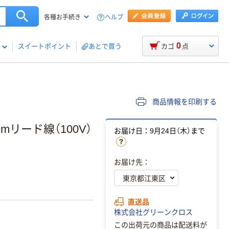
ヘルプ
各種お手続き
0
スイートポイント
あとで買う
カゴ
点
商品情報を印刷する
1mリード線（100V）
お届け日：9月24日（木）まで
お届け先：
直送品
株式会社グリーンクロス
この出荷元の商品は配送料が