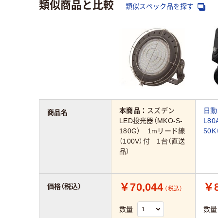
類似商品と比較
類似スペック品を探す
本商品：
スズデン
日動
商品名
LED投光器（MKO-S-
L80
180G） 1mリード線
50
（100V）付 1台（直送
品）
￥70,044
￥8
価格（税込）
（税込）
数量
数量