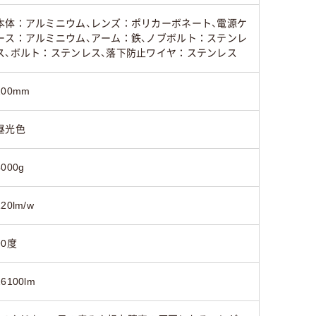
本体：アルミニウム、レンズ：ポリカーボネート、電源ケ
ース：アルミニウム、アーム：鉄、ノブボルト：ステンレ
ス、ボルト：ステンレス、落下防止ワイヤ：ステンレス
200mm
昼光色
4000g
120lm/w
90度
26100lm