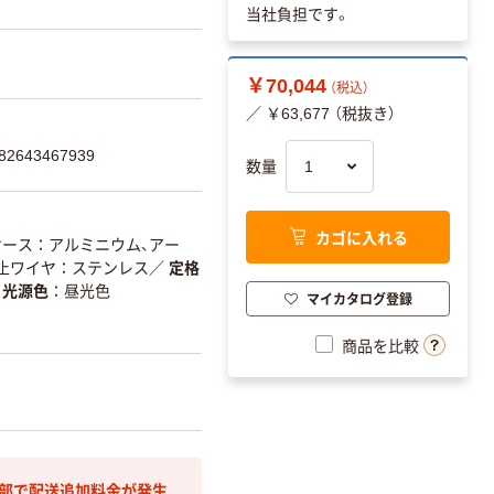
当社負担です。
￥70,044
（税込）
／ ￥63,677 （税抜き）
2643467939
数量
カゴに入れる
ケース：アルミニウム、アー
防止ワイヤ：ステンレス
／
定格
光源色
昼光色
マイカタログ登録
商品を比較
間部で配送追加料金が発生