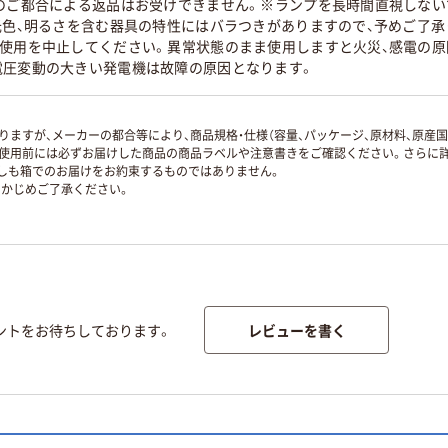
様のご都合による返品はお受けできません。※ランプを長時間直視しな
光色、明るさを含む器具の特性にはバラつきがありますので、予めご了
て使用を中止してください。異常状態のまま使用しますと火災、感電の
電圧変動の大きい発電機は故障の原因となります。
ますが、メーカーの都合等により、商品規格・仕様（容量、パッケージ、原材料、原産
使用前には必ずお届けした商品の商品ラベルや注意書きをご確認ください。さらに詳
ずしも箱でのお届けをお約束するものではありません。
かじめご了承ください。
レビューを書く
ントをお待ちしております。