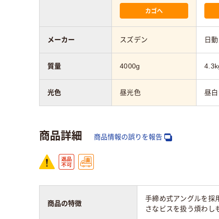
カゴへ
メーカー
スズデン
日動
質量
4000g
4.3k
光色
昼光色
昼白
商品詳細
商品情報の誤りを報告
手締め式アングルを採
商品の特徴
さなビスを扱う煩わし