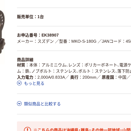
販売単位：1台
お申込番号：EK38907
メーカー：スズデン
／型番：MKO-S-180G
／JANコード：458
商品詳細
材質
本体：アルミニウム、レンズ：ポリカーボネート、電源
ム：鉄、ノブボルト：ステンレス、ボルト：ステンレス、落下
入力電力
2,000A/0.833A
／
奥行
200mm
／
原産国
中国
／
もっと見る
類似商品と比較する
※こちらの商品は沖縄県・離島・その他一部地域・山