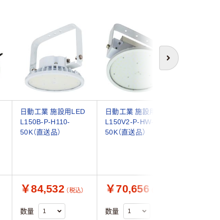
次へ
D
日動工業 施設用LED
日動工業 施設用LED
ネクセル 
L150B-P-H110-
L150V2-P-HW-
充電式投光
50K（直送品）
50K（直送品）
L36W 
￥84,532
￥70,656
￥98,
（税込）
（税込）
数量
数量
数量