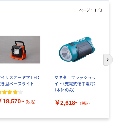
ページ：
1
／
3
アウトレッ
次のスライド
アイリスオーヤマ LED
マキタ フラッシュラ
アイリスオー
置き型ベースライト
イト（充電式懐中電灯）
置き型ライ
（本体のみ）
￥9,328
￥18,570~
￥2,618~
（税込）
（税込）