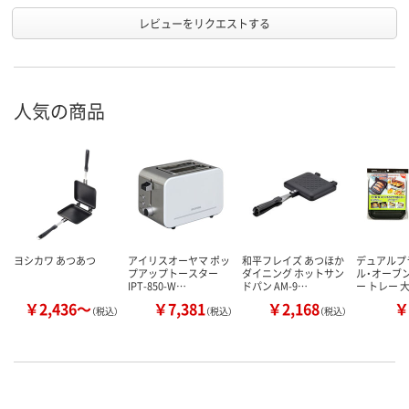
レビューをリクエストする
人気の商品
ヨシカワ あつあつ
アイリスオーヤマ ポッ
和平フレイズ あつほか
デュアルプ
プアップトースター
ダイニング ホットサン
ル・オーブ
IPT-850-W…
ドパン AM-9…
ー トレー 大
￥2,436～
￥7,381
￥2,168
￥
（税込）
（税込）
（税込）