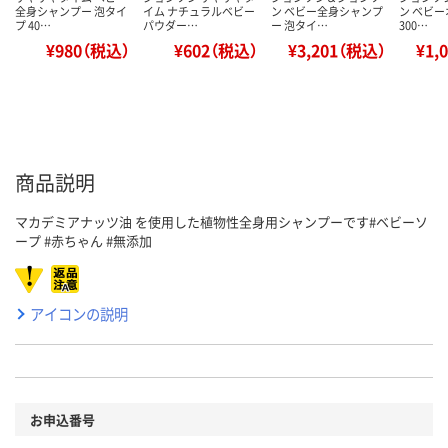
全身シャンプー 泡タイ
イム ナチュラルベビー
ン ベビー全身シャンプ
ン ベビー
プ 40…
パウダー…
ー 泡タイ…
300…
¥980（税込）
¥602（税込）
¥3,201（税込）
¥1,
商品説明
マカデミアナッツ油 を使用した植物性全身用シャンプーです#ベビーソ
ープ #赤ちゃん #無添加
アイコンの説明
お申込番号