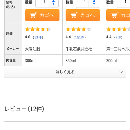
数量
数量
数量
価格
(税込)
カゴへ
カゴへ
カ
評価
4.6
4.4
4.4
（
12件
）
（
151件
）
（
9件
）
太陽油脂
牛乳石鹸共進社
第一三共ヘル
メーカー
300ml
350ml
300ml
内容量
アスクル
詳しく見る
商品環境
5
スコア
レビュー（12件）