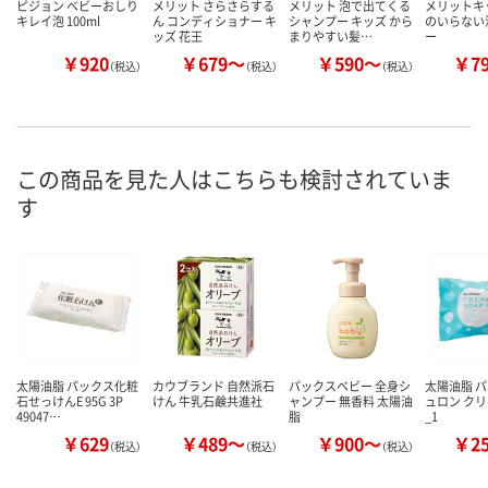
ピジョン ベビーおしり
メリット さらさらする
メリット 泡で出てくる
メリットキ
キレイ泡 100ml
ん コンディショナー キ
シャンプー キッズ から
のいらない
ッズ 花王
まりやすい髪…
ー
￥920
￥679～
￥590～
￥7
（税込）
（税込）
（税込）
この商品を見た人はこちらも検討されていま
す
太陽油脂 パックス化粧
カウブランド 自然派石
パックスベビー 全身シ
太陽油脂 
石せっけんE 95G 3P
けん 牛乳石鹸共進社
ャンプー 無香料 太陽油
ュロン ク
49047…
脂
_1
￥629
￥489～
￥900～
￥2
（税込）
（税込）
（税込）