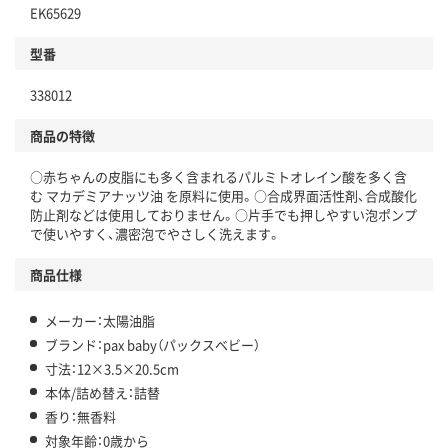
EK65629
型番
338012
商品の特徴
○赤ちゃんの皮脂にも多く含まれるパルミトオレイン酸を多く含
む マカデミアナッツ油 を原料に使用。○合成界面活性剤、合成酸化
防止剤などは使用しておりません。○片手でも押しやすい泡ポンプ
で使いやすく、濃密泡でやさしく洗えます。
商品仕様
メーカー：太陽油脂
ブランド：pax baby（パックスベビー）
寸法：12×3.5×20.5cm
本体/詰め替え：詰替
香り：無香料
対象年齢：0歳から