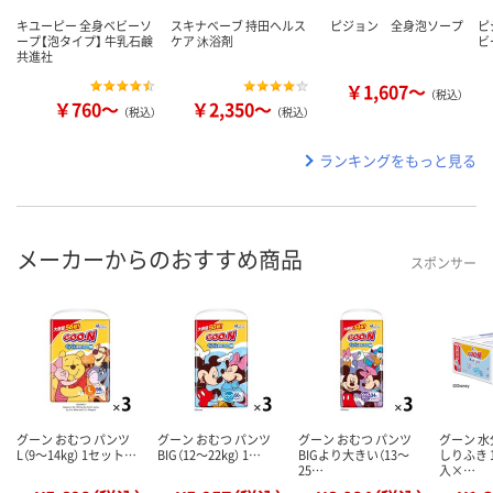
キユーピー 全身ベビーソ
スキナベーブ 持田ヘルス
ピジョン 全身泡ソープ
ピ
ープ【泡タイプ】 牛乳石鹸
ケア 沐浴剤
ビ
共進社
￥1,607～
（税込）
￥760～
￥2,350～
（税込）
（税込）
ランキングをもっと見る
メーカーからのおすすめ商品
スポンサー
グーン おむつ パンツ
グーン おむつ パンツ
グーン おむつ パンツ
グーン 
L（9～14kg） 1セット…
BIG（12～22kg） 1…
BIGより大きい（13～
しりふき 
25…
入×…