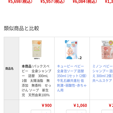
¥5,698（税込）
¥5,957（税込）
¥6,084（税込）
¥1,
類似商品と比較
本商品：
パックスベ
キューピー ベビー
ミノン ベビ
商品名
ビー 全身シャンプ
全身泡ソープ 詰替
シャンプー 
ー 詰替 300mL
350ml 1セット（2個）
え 300ml 2
1個 太陽油脂 無
牛乳石鹸共進社 低
共ヘルスケア
添加 無香料 せっ
刺激・弱酸性・赤ちゃ
けん ソープ 新生
ん用
児 天然由来100%
￥900
￥1,060
￥2