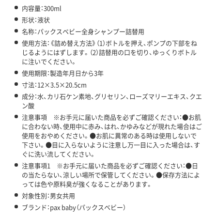
内容量：300ml
形状：液状
名称：パックスベビー全身シャンプー詰替用
使用方法：《詰め替え方法》（1）ボトルを押え、ポンプの下部をね
じるようにはずします。（2）詰替用の口を切り、ゆっくりボトル
に注いでください。
使用期限：製造年月日から3年
寸法：12×3.5×20.5cm
成分：水、カリ石ケン素地、グリセリン、ローズマリーエキス、クエ
ン酸
注意事項 ※お手元に届いた商品を必ずご確認ください：●お肌
に合わない時、使用中に赤み、はれ、かゆみなどが現れた場合はご
使用をおやめください。●お肌に異常のある時は使用しないで
下さい。●目に入らないように注意し万一目に入った場合は、す
ぐに洗い流してください。
注意事項1 ※お手元に届いた商品を必ずご確認ください：●日
の当たらない、涼しい場所で保管してください。●保存方法によ
っては色や原料臭が強くなることがあります。
対象性別：男女共用
ブランド：pax baby（パックスベビー）