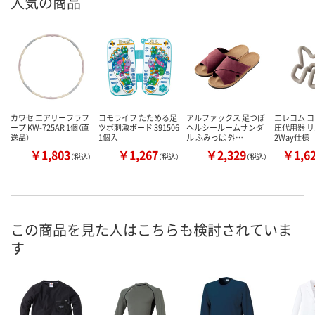
人気の商品
カワセ エアリーフラフ
コモライフ たためる足
アルファックス 足つぼ
エレコム コ
ープ KW-725AR 1個（直
ツボ刺激ボード 391506
ヘルシールームサンダ
圧代用器 
送品）
1個入
ル ふみっぱ 外…
2Way仕様
￥1,803
￥1,267
￥2,329
￥1,6
（税込）
（税込）
（税込）
この商品を見た人はこちらも検討されていま
す