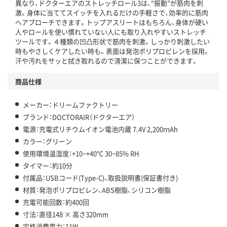
異なり、ドクターエアのストレッチロール3は、“振動”が筋肉を刺
激。身体に当ててスイッチを入れるだけの手軽さで、効率的に筋肉
へアプローチできます。トップアスリートはもちろん、身体が硬い
人やロールを使い慣れていない人にも取り入れやすいストレッチ
ツールです。４種類の凹凸形状で筋肉を刺激。しっかり刺激したい
時もやさしくケアしたい時も。表面は発泡ポリプロピレンを採用。
汗や汚れをサッと拭き取れるので清潔に保つことができます。
商品仕様
メーカー：ドリームファクトリー
ブランド：DOCTORAIR（ドクターエア）
電源：充電式リチウムイオン電池内蔵 7.4V 2,200ｍAh
カラー：グリーン
使用環境温湿度：+10~+40℃ 30~85% RH
タイマー：約10分
付属品：USBコード(Type-C)、取扱説明書(保証書付き)
材質：発泡ポリプロピレン、ABS樹脂、シリコン樹脂
充電可能回数：約400回
寸法：直径148 × 高さ320mm
定格消費電力：11W