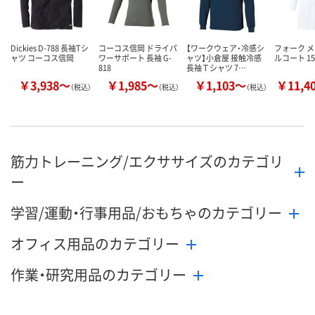
Dickies D-788 長袖Tシ
コーコス信岡 ドライパ
【ワークウェア・冷感シ
フォーク 
ャツ コーコス信岡
ワーサポート 長袖 G-
ャツ】小倉屋 接触冷感
ルコート 15
818
長袖Ｔシャツ 7…
￥3,938～
￥1,985～
￥1,103～
￥11,4
（税込）
（税込）
（税込）
筋力トレーニング/エクササイズのカテゴリ
ー
学習/運動・行事用品/おもちゃのカテゴリー
オフィス用品のカテゴリー
作業・研究用品のカテゴリー