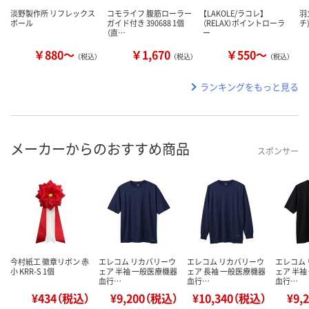
淡野製作所 リフレックス
コモライフ 腹筋ローラー
【LAKOLE/ラコレ】
羽
ボール
ガイド付き 390688 1個
（RELAX）ポイントローラ
チ
（直…
ー
￥880～
￥1,670
￥550～
（税込）
（税込）
（税込）
ランキングをもっと見る
メーカーからのおすすめ商品
スポンサー
今村紙工 徽章リボン 赤
エレコム リカバリーウ
エレコム リカバリーウ
エレコム
小 KRR-S 1個
ェア 半袖 一般医療機器
ェア 長袖 一般医療機器
ェア 半袖
血行…
血行…
血行…
¥434（税込）
¥9,200（税込）
¥10,340（税込）
¥9,