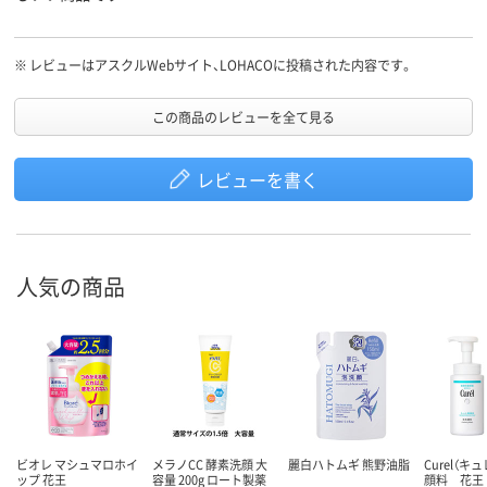
※
レビューはアスクルWebサイト、LOHACOに投稿された内容です。
この商品のレビューを全て見る
レビューを書く
人気の商品
ビオレ マシュマロホイ
メラノCC 酵素洗顔 大
麗白ハトムギ 熊野油脂
Curel（キ
ップ 花王
容量 200g ロート製薬
顔料 花王