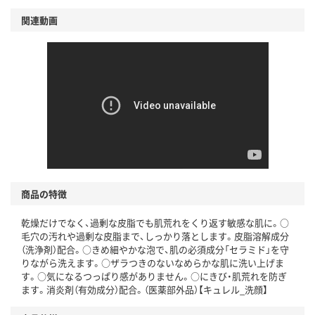
関連動画
商品の特徴
乾燥だけでなく、過剰な皮脂でも肌荒れをくり返す敏感な肌に。○
毛穴の汚れや過剰な皮脂まで、しっかり落とします。皮脂溶解成分
（洗浄剤）配合。○きめ細やかな泡で、肌の必須成分「セラミド」を守
りながら洗えます。○ザラつきのないなめらかな肌に洗い上げま
す。○気になるつっぱり感がありません。○にきび・肌荒れを防ぎ
ます。消炎剤（有効成分）配合。（医薬部外品）【キュレル_洗顔】