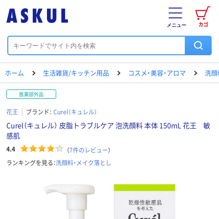
カゴ
メニュー
ホーム
生活雑貨/キッチン用品
コスメ・美容・アロマ
洗顔
医薬部外品
花王
ブランド：
Curel（キュレル）
Curel（キュレル） 皮脂トラブルケア 泡洗顔料 本体 150mL 花王 敏
感肌
4.4
（
7
件のレビュー
）
ランキングを見る：
洗顔料・メイク落とし