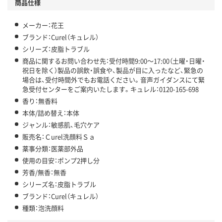
商品仕様
メーカー：花王
ブランド：Curel（キュレル）
シリーズ：皮脂トラブル
商品に関するお問い合わせ先：受付時間9:00～17:00（土曜・日曜・
祝日を除く）製品の誤飲・誤食や、製品が目に入ったなど、緊急の
場合は、受付時間外でもお電話ください。音声ガイダンスにて緊
急受付センターをご案内いたします。キュレル：0120-165-698
香り：無香料
本体/詰め替え：本体
ジャンル：敏感肌、毛穴ケア
販売名：Ｃurel洗顔料Ｓａ
薬事分類：医薬部外品
使用の目安：ポンプ2押し分
芳香/無香：無香
シリーズ名：皮脂トラブル
ブランド：Curel（キュレル）
種類：泡洗顔料