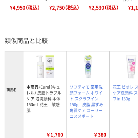
¥4,950（税込）
¥2,750（税込）
¥2,530（税込）
¥1,
類似商品と比較
本商品：
Curel（キュ
ソフティモ 薬用洗
花王 ビオレ 
商品名
レル） 皮脂トラブル
顔フォーム ホワイ
ケア洗顔料 
ケア 泡洗顔料 本体
ト スクラブイン
ブin 130g
150mL 花王 敏感
150g 皮脂 黒ずみ
肌
角質ケア コーセー
コスメポート
￥1,760
￥380