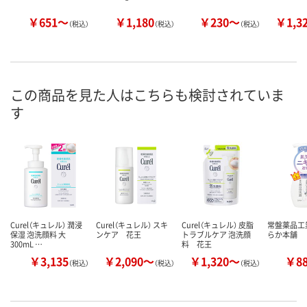
￥651～
￥1,180
￥230～
￥1,3
（税込）
（税込）
（税込）
この商品を見た人はこちらも検討されていま
す
Curel（キュレル） 潤浸
Curel（キュレル） スキ
Curel（キュレル） 皮脂
常盤薬品工業
保湿 泡洗顔料 大
ンケア 花王
トラブルケア 泡洗顔
らか本舗
300mL …
料 花王
￥3,135
￥2,090～
￥1,320～
￥8
（税込）
（税込）
（税込）