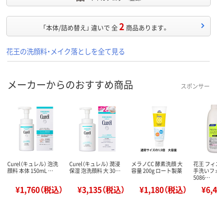
2
「本体/詰め替え」 違いで 全
商品あります。
花王の洗顔料・メイク落としを全て見る
メーカーからのおすすめ商品
スポンサー
Curel（キュレル） 泡洗
Curel（キュレル） 潤浸
メラノCC 酵素洗顔 大
花王 フィ
顔料 本体 150mL …
保湿 泡洗顔料 大 30…
容量 200g ロート製薬
手洗いフォ
5086…
¥1,760（税込）
¥3,135（税込）
¥1,180（税込）
¥6,