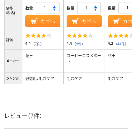
数量
数量
数量
価格
(税込)
カゴへ
カゴへ
カ
評価
4.4
4.4
4.2
（
7件
）
（
9件
）
（
44件
）
花王
コーセーコスメポー
花王
ト
メーカー
敏感肌、毛穴ケア
毛穴ケア
毛穴ケア
ジャンル
レビュー（7件）