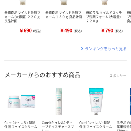
無印良品 マイルド洗顔フ
無印良品 マイルド洗顔フ
無印良品 マイルドスクラ
無
ォーム（大容量） ２２０ｇ
ォーム １５０ｇ 良品計画
ブ洗顔フォーム（大容量）
ブ
良品計画
２２０ｇ …
良
￥690
￥490
￥790
（税込）
（税込）
（税込）
ランキングをもっと見る
メーカーからのおすすめ商品
スポンサー
Curel（キュレル） 潤浸
Curel（キュレル） ディ
Curel（キュレル） 潤浸
肌ラボ 
保湿 フェイスクリーム
ープモイスチャースプ
保湿 フェイスクリーム
薬用浸透
…
レー…
…
170m…