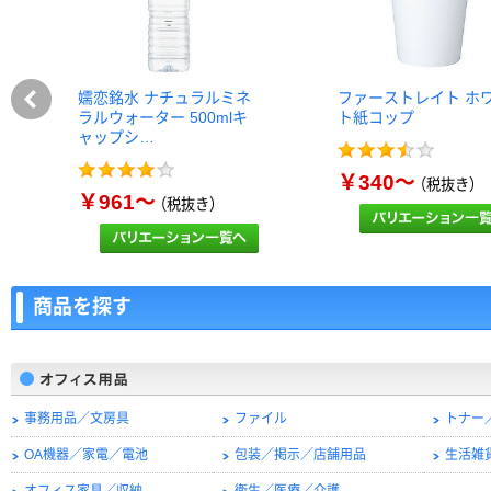
嬬恋銘水 ナチュラルミネ
ファーストレイト ホ
ラルウォーター 500mlキ
ト紙コップ
ャップシ…
￥340～
（税抜き）
￥961～
（税抜き）
商品を探す
事務用品／文房具
ファイル
トナー
OA機器／家電／電池
包装／掲示／店舗用品
生活雑