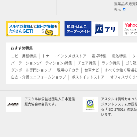
医薬品の販売
表示
おすすめ特集
コピー用紙特集
トナー・インクメガストア
電卓特集
電池特集
タ
パーテーション(パーティション)特集
チェア特集
ラック特集
ゴミ箱
ダンボール専門ショップ
現場のチカラ
台車ナビ
すべての働く現場
白衣・介護ユニフォームショップ
ポストイットストア
オフィスづくり
アスクルは公益社団法人日本通信
アスクルは情報セキュ
販売協会の会員です。
ジメントシステムの国
る「ISO 27001」の
います。