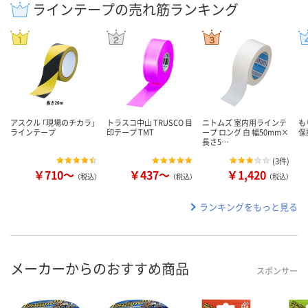
ラインテープの売れ筋ランキング
アスクル 「現場のチカラ」
トラスコ中山 TRUSCO 目
ニトムズ 室内用ラインテ
も
ラインテープ
印テープ TMT
ープ ロング 白 幅50mm×
保
長さ5…
(
3件
)
￥710～
￥437～
￥1,420
（税込）
（税込）
（税込）
ランキングをもっと見る
メーカーからのおすすめ商品
スポンサー