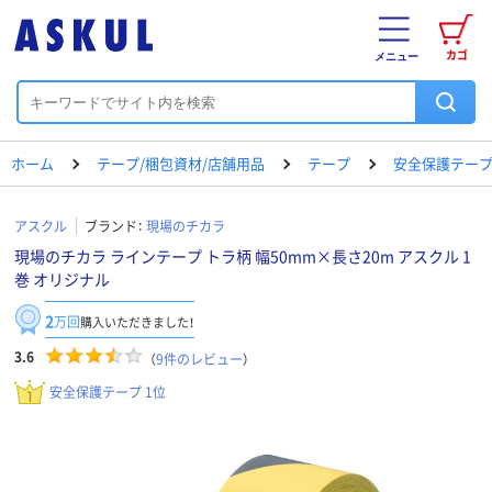
カゴ
メニュー
ホーム
テープ/梱包資材/店舗用品
テープ
安全保護テー
アスクル
ブランド：
現場のチカラ
現場のチカラ ラインテープ トラ柄 幅50mm×長さ20m アスクル 1
巻 オリジナル
2
万回
購入いただきました！
3.6
（
9
件のレビュー
）
安全保護テープ 1位