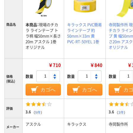
本商品：
現場のチカ
キラックス PVC簡易
寺岡製作所 
商品名
ラ ラインテープ ト
ラインテープ 約
チカラ ライ
ラ柄 幅50mm×長さ
50mm×33m 黄
プ 黄 幅50m
20m アスクル 1巻
PVC-RT-50YEL 1巻
さ20m アスク
オリジナル
オリジナル
￥710
￥840
￥1
数量
数量
数量
価格
(税込)
カゴへ
カゴへ
カ
評価
3.6
3.6
（
9件
）
（
3件
）
アスクル
キラックス
寺岡製作所
メーカー