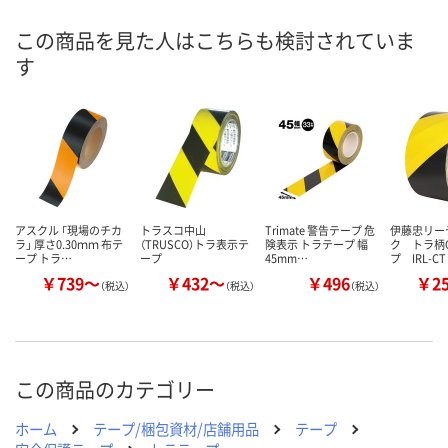
あり
あり
あり
在庫
この商品を見た人はこちらも検討されていま
す
8月9日（日）
8月9日（日）
8月9日（日）
お届け日
数量
数量
数量
カゴへ
カゴへ
カ
アスクル 「現場のチカ
トラスコ中山
Trimate 警告テープ 危
伊藤忠リー
ラ」 厚さ0.30ｍｍ 布テ
（TRUSCO）トラ表示テ
険表示 トラテープ 幅
ク トラ柄
ープ トラ…
ープ
45mm…
プ IRL-CT
￥739～
￥432～
￥496
￥2
（税込）
（税込）
（税込）
この商品のカテゴリー
ホーム
テープ/梱包資材/店舗用品
テープ