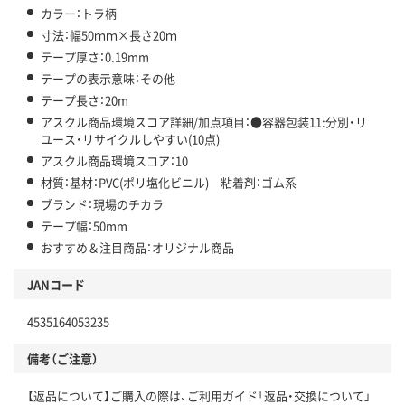
カラー：トラ柄
寸法：幅50ｍｍ×長さ20ｍ
テープ厚さ：0.19mm
テープの表示意味：その他
テープ長さ：20m
アスクル商品環境スコア詳細/加点項目：●容器包装11:分別・リ
ユース・リサイクルしやすい(10点)
アスクル商品環境スコア：10
材質：基材：PVC(ポリ塩化ビニル) 粘着剤：ゴム系
ブランド：現場のチカラ
テープ幅：50mm
おすすめ＆注目商品：オリジナル商品
JANコード
4535164053235
備考（ご注意）
【返品について】ご購入の際は、ご利用ガイド「返品・交換について」