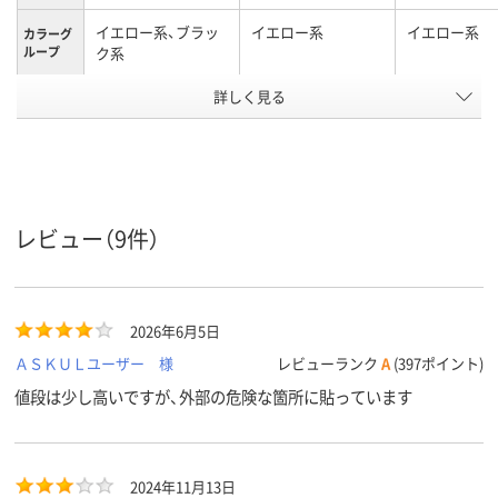
イエロー系、ブラッ
イエロー系
イエロー系
カラーグ
ループ
ク系
詳しく見る
50mm
50mm
テープ幅
テープ長
20m
33m
さ
テープ厚
0.19mm
0.15mm
0.19mm
さ
レビュー（9件）
アスクル
商品環境
10
20
スコア
2026年6月5日
ＡＳＫＵＬユーザー 様
レビューランク
A
(397ポイント)
値段は少し高いですが、外部の危険な箇所に貼っています
2024年11月13日