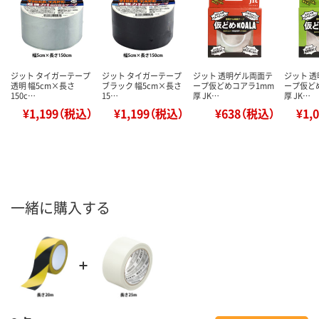
ジット タイガーテープ
ジット タイガーテープ
ジット 透明ゲル両面テ
ジット 
透明 幅5cm×長さ
ブラック 幅5cm×長さ
ープ仮どめコアラ1mm
ープ仮ど
150c…
15…
厚 JK…
厚 JK…
¥1,199（税込）
¥1,199（税込）
¥638（税込）
¥1,
一緒に購入する