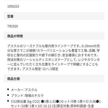
1959253
分別・リサイクルしやすい設計
型番
独自の回収スキームがある
仕組
TR1920
アスクルで資源循環している
商品の特徴
温室効果ガスなどの削減
アスクルのリーズナブルな屋内用ラインテープです。0.19mmの充
この商品の環境配慮ポイントです。下記商品詳細「
分な厚さでこの価格！カラーバリエーションも豊富で工場、店舗、学
アスクル商品環境スコア詳細／加点項目
」で確認できます。
校など屋内の区画割りや廊下の線引き、安全確保におすすめです。
飛沫対策のソーシャルディスタンステープとして、レジやカウンタ
ーに並んでいただく立ち位置をラインテープで明確にすることも
できます。アスクル限定・ロハコ限定
商品仕様
メーカー：アスクル
ブランド：現場のチカラ
CO2排出量 [kg-CO2]：●1巻:1.02●1セット（5巻：1巻×5）:5.06●1
セット（10巻：1巻×10）:10.12 (注)算定対象:原材料調達・生産