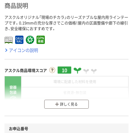
商品説明
アスクルオリジナル「現場のチカラ」のリーズナブルな屋内用ラインテー
プです。0.19mmの充分な厚さでこの価格！屋内の区画整備や廊下の線引
き、安全確保におすすめです。
アイコンの説明
10
アスクル商品環境スコア
環境に配慮した材料を使用
容器
包装
省資源・無包装
分別・リサイクルしやすい設計
詳しく見る
環境に配慮した材料を使用
商品
お申込番号
本体
省資源・省エネ・節水