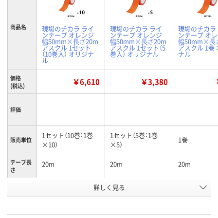
商品名
現場のチカラ ライ
現場のチカラ ライ
現場のチカラ
ンテープ オレンジ
ンテープ オレンジ
ンテープ オ
幅50mm×長さ20m
幅50mm×長さ20m
幅50mm×長
アスクル 1セット
アスクル 1セット（5
アスクル 1巻
（10巻入） オリジナ
巻入） オリジナル
ナル
ル
価格
￥6,610
￥3,380
(税込)
評価
1セット（10巻：1巻
1セット（5巻：1巻
1巻
販売単位
×10）
×5）
テープ長
20m
20m
20m
さ
詳しく見る
オレンジ
オレンジ
オレンジ
カラー
お申込番
2350732
2350723
6006979
号