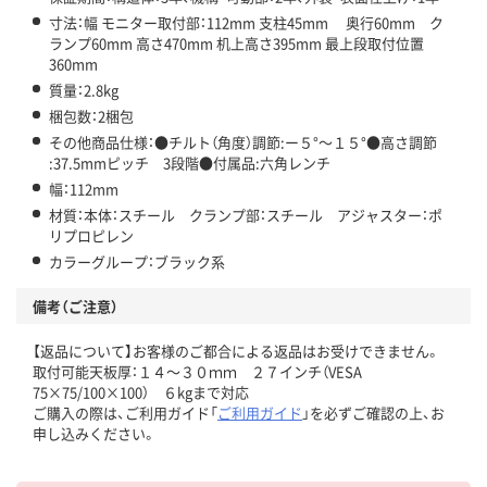
寸法：幅 モニター取付部：112mm 支柱45mm 奥行60mm ク
ランプ60mm 高さ470mm 机上高さ395mm 最上段取付位置
360mm
質量：2.8kg
梱包数：2梱包
その他商品仕様：●チルト（角度）調節:ー５°～１５°●高さ調節
:37.5mmピッチ 3段階●付属品:六角レンチ
幅：112mm
材質：本体：スチール クランプ部：スチール アジャスター：ポ
リプロピレン
カラーグループ：ブラック系
備考（ご注意）
【返品について】お客様のご都合による返品はお受けできません。
取付可能天板厚：１４～３０ｍｍ ２７インチ（VESA
75×75/100×100） ６kgまで対応
ご購入の際は、ご利用ガイド「
ご利用ガイド
」を必ずご確認の上、お
申し込みください。