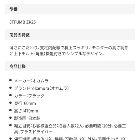
型番
8TFUMB ZK25
商品の特徴
薄さにこだわり、支柱内配線で机上スッキリ。モニターの高さ調節
と上下チルト（角度）機能付きでシンプルなデザイン。
商品仕様
メーカー：オカムラ
ブランド：okamura（オカムラ）
カラー：ブラック
奥行：60mm
高さ：470mm
製造国：日本製
組立目安：お客様組立品：必要人数：2人、必要時間：10分、必要工
具：プラスドライバー
保証期間：構造体：3年、機構・可動部：2年、外装・表面仕上げ：1年