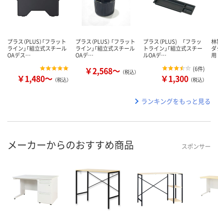
プラス（PLUS）「フラット
プラス（PLUS） 「フラット
プラス（PLUS) 「フラッ
林
ライン」「組立式スチール
ライン」「組立式スチール
トライン」「組立式スチー
ダ
OAデス…
OAデ…
ルOAデ…
用
￥2,568～
(
6件
)
（税込）
￥1,480～
￥1,300
（税込）
（税込）
ランキングをもっと見る
メーカーからのおすすめ商品
スポンサー