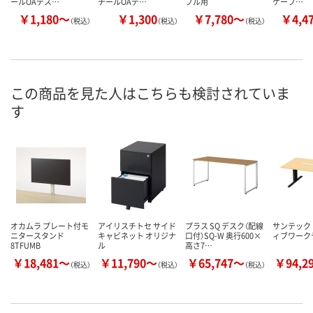
ールOAデス…
チールOAデ…
ブル用
ケーブ…
￥1,180～
￥1,300
￥7,780～
￥4,4
（税込）
（税込）
（税込）
この商品を見た人はこちらも検討されていま
す
オカムラ プレート付モ
アイリスチトセ サイド
プラス SQ デスク（配線
サンテック
ニタースタンド
キャビネット オリジナ
口付）SQ-W 奥行600×
ィブワーク
8TFUMB
ル
高さ7…
￥18,481～
￥11,790～
￥65,747～
￥94,2
（税込）
（税込）
（税込）