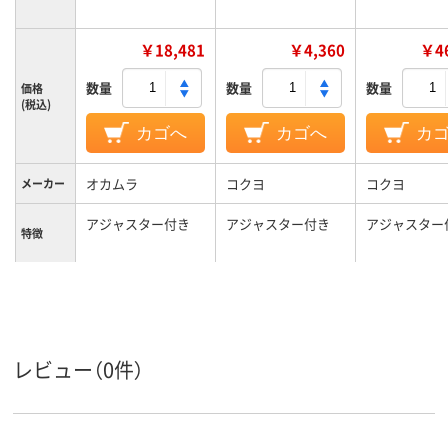
￥18,481
￥4,360
￥46
数量
数量
数量
価格
(税込)
カゴへ
カゴへ
カ
オカムラ
コクヨ
コクヨ
メーカー
アジャスター付き
アジャスター付き
アジャスター
特徴
カラーグ
ブラック系
グレー系
ループ
2.8kg
4.4kg
質量
レビュー（0件）