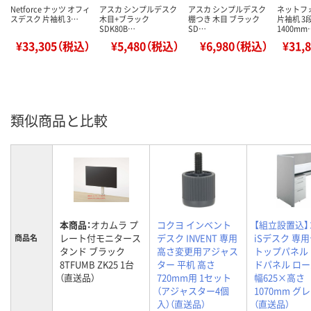
Netforce ナッツ オフィ
アスカ シンプルデスク
アスカ シンプルデスク
ネットフ
スデスク 片袖机 3…
木目+ブラック
棚つき 木目 ブラック
片袖机 3段
SDK80B…
SD…
1400mm
¥33,305（税込）
¥5,480（税込）
¥6,980（税込）
¥31,
類似商品と比較
本商品：
オカムラ プ
コクヨ インベント
【組立設置込
レート付モニタース
デスク INVENT 専用
iSデスク 専
商品名
タンド ブラック
高さ変更用アジャス
トップパネル
8TFUMB ZK25 1台
ター 平机 高さ
ドパネル ロ
（直送品）
720mm用 1セット
幅625×高さ
（アジャスター4個
1070mm グレ
入）（直送品）
（直送品）