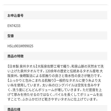
お申込番号
EN74233
型番
HSLs901W999025
商品の特徴
【日本製 泉州タオル】大阪泉佐野工場で織り、和泉山脈の天然水で洗
い上げた泉州タオルです。120余年の歴史と伝統あるタオル産地 大
阪泉州。後晒製法による肌触りの良さと吸水性の良さが魅力です。
【ふっかりと包みこまれる肌触り】一般的なタオルに使う糸より太
い糸を使用しています。太い糸のロングパイルは空気を含みやす
く、洗う度にどんどんボリュームが増していきます。ただ密度を上
げて厚みを持たせるのではなく、パイルを長くしてボリュームを出
すことで、ふかふかだけど乾きやすいタオルに仕上げています。
商品仕様