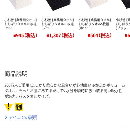
小杉善 【業務用タオル】
小杉善 【業務用タオル】
小杉善 【業務用タオル】
小杉善 【
おしぼりタオル10枚組
おしぼりタオル10枚組
おしぼりタオル5枚組
おしぼり
(ホワ…
(ブラ…
(ホワイ…
(ブラッ…
¥945（税込）
¥1,307（税込）
¥504（税込）
¥
商品説明
200万人ご愛用！ふっかり柔らかな風合いが心地良いふかふかボリューム
タオル。そっとお肌にあてるだけで、水分を瞬時に吸い取る高い吸水性
が魅力。バスタオルサイズ。
アイコンの説明