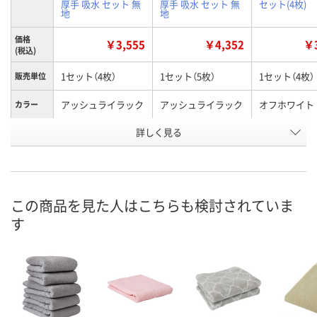
厚手 吸水 セット 無
厚手 吸水 セット 無
セット(4枚)
地
地
価格
￥3,555
￥4,352
￥3
(税込)
1セット（4枚）
1セット（5枚）
1セット（4枚）
販売単位
アッシュライラック
アッシュライラック
オフホワイト
カラー
お申込番
詳しく見る
AA89862
X106590
AA89843
号
入荷待ち
6点
在庫
8月11日（火）
お届け日
この商品を見た人はこちらも検討されていま
す
数量
現在ご注文いただけ
お取り扱い終了しま
ません
した
カ