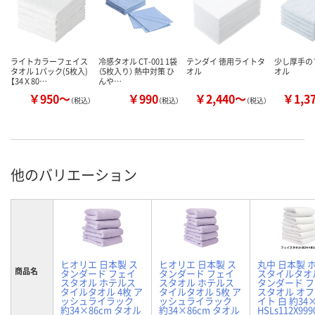
ライトカラーフェイス
冷感タオル CT-001 1袋
テンダイ 徳用ライトタ
少し厚手の
タオル 1パック(5枚入)
（5枚入り） 熱中対策 ひ
オル
オル
【34Ｘ80…
んや…
￥950～
￥990
￥2,440～
￥1,3
（税込）
（税込）
（税込）
他のバリエーション
ヒオリエ 日本製 ス
ヒオリエ 日本製 ス
丸中 日本製 
商品名
タンダード フェイ
タンダード フェイ
スタイルタオ
スタオル ホテルス
スタオル ホテルス
タンダード 
タイルタオル 4枚 ア
タイルタオル 5枚 ア
スタオル オ
ッシュライラック
ッシュライラック
イト 白 約34×
約34×86cm タオル
約34×86cm タオル
HSLs112X999