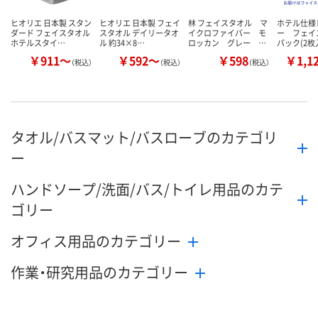
ヒオリエ 日本製 スタン
ヒオリエ 日本製 フェイ
林 フェイスタオル マ
ホテル仕様
ダード フェイスタオル
スタオル デイリータオ
イクロファイバー モ
ー フェイ
ホテルスタイ…
ル 約34×8…
ロッカン グレー …
パック(2枚
￥911～
￥592～
￥598
￥1,1
（税込）
（税込）
（税込）
タオル/バスマット/バスローブのカテゴリ
ー
ハンドソープ/洗面/バス/トイレ用品のカテ
ゴリー
オフィス用品のカテゴリー
作業・研究用品のカテゴリー