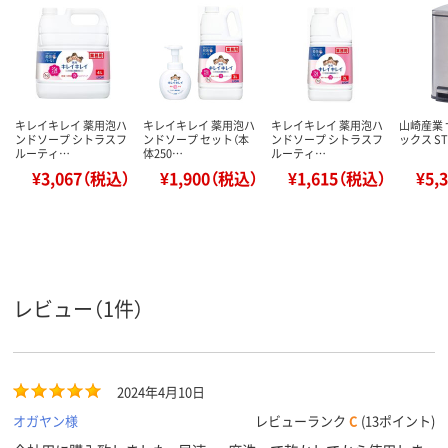
キレイキレイ 薬用泡ハ
キレイキレイ 薬用泡ハ
キレイキレイ 薬用泡ハ
山崎産業
ンドソープ シトラスフ
ンドソープ セット（本
ンドソープ シトラスフ
ックス ST-
ルーティ…
体250…
ルーティ…
¥3,067（税込）
¥1,900（税込）
¥1,615（税込）
¥5,
レビュー（1件）
2024年4月10日
オガヤン様
レビューランク
C
(13ポイント)