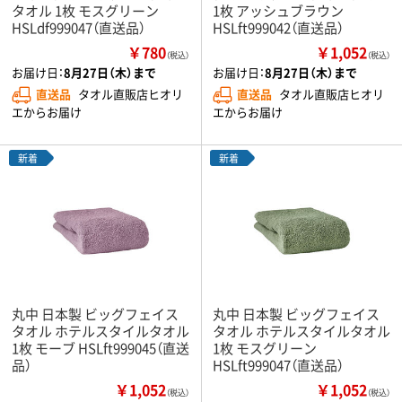
タオル 1枚 モスグリーン
1枚 アッシュブラウン
HSLdf999047（直送品）
HSLft999042（直送品）
￥780
￥1,052
（税込）
（税込）
お届け日：
8月27日（木）まで
お届け日：
8月27日（木）まで
直送品
タオル直販店ヒオリ
直送品
タオル直販店ヒオリ
エからお届け
エからお届け
新着
新着
丸中 日本製 ビッグフェイス
丸中 日本製 ビッグフェイス
タオル ホテルスタイルタオル
タオル ホテルスタイルタオル
1枚 モーブ HSLft999045（直送
1枚 モスグリーン
品）
HSLft999047（直送品）
￥1,052
￥1,052
（税込）
（税込）