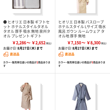
● ヒオリエ 日本製 ギフトセ
ヒオリエ 日本製 バスローブ
ット ホテルスタイルタオル
ホテルスタイル Lサイズ 吸水
タオル 厚手 吸水 無地 泉州タ
風呂 ガウン ルームウェア タ
オル プレゼント ギフト
オル地 厚手 無地
￥2,286
￥2,652
￥7,150
￥8,300
お届け日：
8月27日（木）まで
お届け日：
8月27日（木）まで
直送品
直送品
カラー・販売単位違いの商品が
2
商品ありま
カラー・販売単位違いの商品が
5
商品ありま
す
す