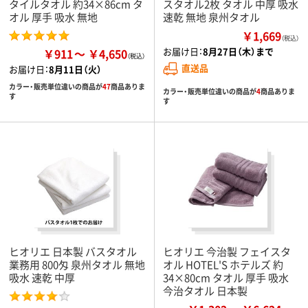
タイルタオル 約34×86cm タ
スタオル2枚 タオル 中厚 吸水
オル 厚手 吸水 無地
速乾 無地 泉州タオル
￥1,669
（税込）
お届け日：
8月27日（木）まで
￥911
￥4,650
直送品
お届け日：
8月11日（火）
カラー・販売単位違いの商品が
47
商品ありま
カラー・販売単位違いの商品が
4
商品ありま
す
す
ヒオリエ 日本製 バスタオル
ヒオリエ 今治製 フェイスタ
業務用 800匁 泉州タオル 無地
オル HOTEL'S ホテルズ 約
吸水 速乾 中厚
34×80cm タオル 厚手 吸水
今治タオル 日本製