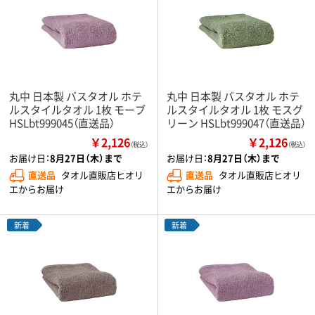
丸中 日本製 バスタオル ホテ
丸中 日本製 バスタオル ホテ
ルスタイルタオル 1枚 モーブ
ルスタイルタオル 1枚 モスグ
HSLbt999045（直送品）
リーン HSLbt999047（直送品）
￥2,126
￥2,126
（税込）
（税込）
お届け日：
8月27日（木）まで
お届け日：
8月27日（木）まで
直送品
タオル直販店ヒオリ
直送品
タオル直販店ヒオリ
エからお届け
エからお届け
新着
新着