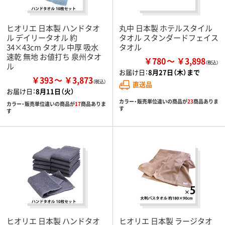
ヒオリエ 日本製 ハンドタオ
丸中 日本製 ホテルスタイル
ル デイリータオル 約
タオル スタンダードフェイス
34×43cm タオル 中厚 吸水
タオル
速乾 無地 お値打ち 泉州タオ
￥780
￥3,898
ル
お届け日：
8月27日（木）まで
￥393
￥3,873
直送品
お届け日：
8月11日（火）
カラー・販売単位違いの商品が
23
商品ありま
カラー・販売単位違いの商品が
17
商品ありま
す
す
ヒオリエ 日本製 ハンドタオ
ヒオリエ 日本製 ラージタオ