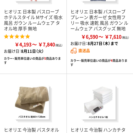
ヒオリエ 日本製 バスローブ
ヒオリエ 日本製 バスローブ
ホテルスタイル Mサイズ 吸水
プレーン 表ガーゼ 女性用フ
風呂 ガウン ルームウェア タ
リー 吸水 速乾 風呂 ガウン ル
オル地 厚手 無地
ームウェア バスグッズ 無地
￥6,590
￥7,610
お届け日：
8月27日（木）まで
￥4,193
￥7,840
直送品
お届け日：
8月11日（火）
カラー・販売単位違いの商品が
5
商品ありま
カラー・販売単位違いの商品が
4
商品ありま
す
す
ヒオリエ 今治製 バスタオル
ヒオリエ 今治製 ハンカチタ