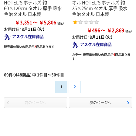
HOTEL'S ホテルズ 約
オル HOTEL'S ホテルズ 約
60×120cm タオル 厚手 吸水
25×25cm タオル 厚手 吸水
今治タオル 日本製
今治タオル 日本製
￥3,351
￥5,806
お届け日：
8月11日（火）
￥496
￥2,869
アスクル在庫商品
お届け日：
8月11日（火）
アスクル在庫商品
販売単位違いの商品が
2
商品あります
カラー・販売単位違いの商品が
4
商品ありま
す
69件（448商品）中 1件目～50件目
1
2
前のページへ
次のページへ