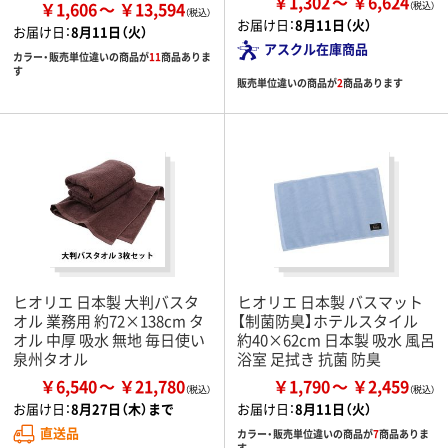
￥1,302
￥6,624
￥1,606
￥13,594
お届け日：
8月11日（火）
お届け日：
8月11日（火）
アスクル在庫商品
カラー・販売単位違いの商品が
11
商品ありま
す
販売単位違いの商品が
2
商品あります
ヒオリエ 日本製 大判バスタ
ヒオリエ 日本製 バスマット
オル 業務用 約72×138cm タ
【制菌防臭】ホテルスタイル
オル 中厚 吸水 無地 毎日使い
約40×62cm 日本製 吸水 風呂
泉州タオル
浴室 足拭き 抗菌 防臭
￥6,540
￥21,780
￥1,790
￥2,459
お届け日：
8月27日（木）まで
お届け日：
8月11日（火）
直送品
カラー・販売単位違いの商品が
7
商品ありま
す