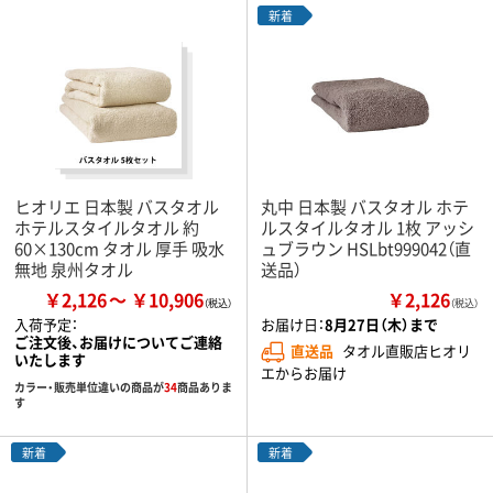
新着
ヒオリエ 日本製 バスタオル
丸中 日本製 バスタオル ホテ
ホテルスタイルタオル 約
ルスタイルタオル 1枚 アッシ
60×130cm タオル 厚手 吸水
ュブラウン HSLbt999042（直
無地 泉州タオル
送品）
￥2,126
￥10,906
￥2,126
（税込）
入荷予定：
お届け日：
8月27日（木）まで
ご注文後、お届けについてご連絡
直送品
タオル直販店ヒオリ
いたします
エからお届け
カラー・販売単位違いの商品が
34
商品ありま
す
新着
新着