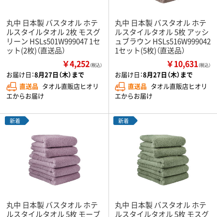
丸中 日本製 バスタオル ホテ
丸中 日本製 バスタオル ホテ
ルスタイルタオル 2枚 モスグ
ルスタイルタオル 5枚 アッシ
リーン HSLs501W999047 1セ
ュブラウン HSLs516W999042
ット(2枚)（直送品）
1セット(5枚)（直送品）
￥4,252
￥10,631
（税込）
（税込）
お届け日：
8月27日（木）まで
お届け日：
8月27日（木）まで
直送品
タオル直販店ヒオリ
直送品
タオル直販店ヒオリ
エからお届け
エからお届け
新着
新着
丸中 日本製 バスタオル ホテ
丸中 日本製 バスタオル ホテ
ルスタイルタオル 5枚 モーブ
ルスタイルタオル 5枚 モスグ