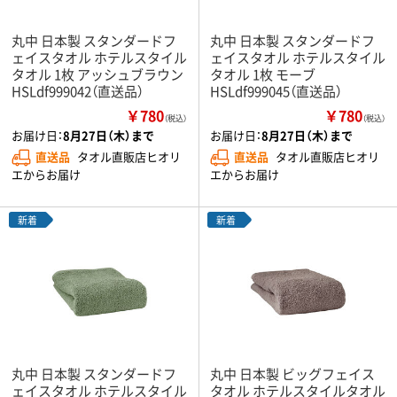
丸中 日本製 スタンダードフ
丸中 日本製 スタンダードフ
ェイスタオル ホテルスタイル
ェイスタオル ホテルスタイル
タオル 1枚 アッシュブラウン
タオル 1枚 モーブ
HSLdf999042（直送品）
HSLdf999045（直送品）
￥780
￥780
（税込）
（税込）
お届け日：
8月27日（木）まで
お届け日：
8月27日（木）まで
直送品
タオル直販店ヒオリ
直送品
タオル直販店ヒオリ
エからお届け
エからお届け
新着
新着
丸中 日本製 スタンダードフ
丸中 日本製 ビッグフェイス
ェイスタオル ホテルスタイル
タオル ホテルスタイルタオル