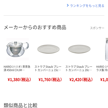
ランキングをもっと見る
メーカーからのおすすめ商品
スポンサー
HARIO（ハリオ） 茶茶急
ストウブ Staub プレー
ストウブ Staub プレー
HARIO 
須 450ml CHJM…
ト カンパーニュ 15c…
ト カンパーニュ 20c…
ラス製 冷
¥1,380（税込）
¥1,760（税込）
¥2,420（税込）
¥1,
類似商品と比較