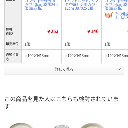
カンダ 中華仕分皿
【アウトレット】カン
カンダ 中華
浅型 10cm 387024 1
ダ 中華仕分皿浅型
浅型 14cm 387
個（直送品）
12cm 387025 1個
個（直送品）
その他
上用品 3
価格
￥253
￥146
(税込)
1個
1個
1個
販売単位
外径×高
φ100×H13mm
φ120×H13mm
φ140×H13m
さ
お申込番
詳しく見る
EP11641
EP14577
EP15465
号
直送品
入荷待ち
直送品
在庫
8月24日（月）まで
8月24日（月）
お届け日
この商品を見た人はこちらも検討されていま
す
数量
数量
お取り扱い終了しま
した
カゴへ
カ