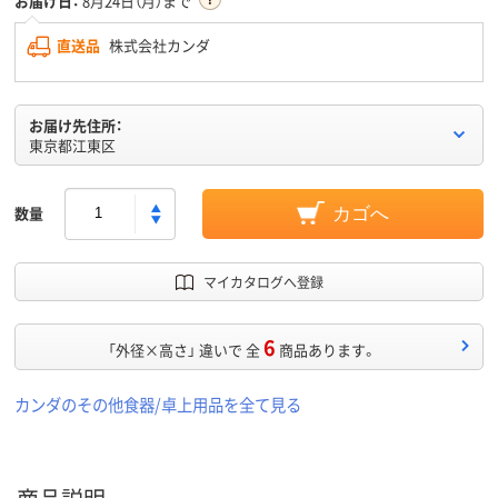
お届け日：
8月24日（月）まで
直送品
株式会社カンダ
お届け先住所：
東京都江東区
数量
カゴへ
マイカタログへ登録
6
「外径×高さ」 違いで 全
商品あります。
カンダのその他食器/卓上用品を全て見る