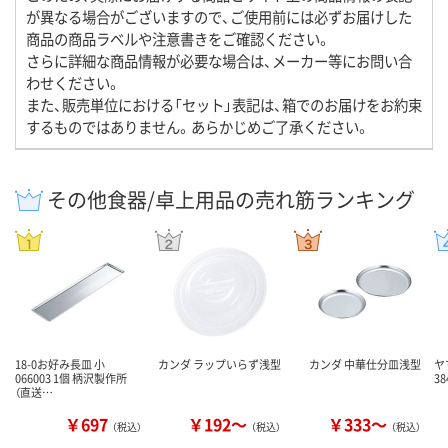
が異なる場合がございますので、ご使用前には必ずお届けした
商品の商品ラベルや注意書きをご確認ください。
さらに詳細な商品情報が必要な場合は、メーカー等にお問い合
わせください。
また、販売単位における「セット」表記は、箱でのお届けをお約束
するものではありません。あらかじめご了承ください。
その他食器/卓上用品の売れ筋ランキング
18-0お好み長皿 小
カンダ ラップいらず浅型
カンダ 中華仕分皿浅型
ヤ
066003 1個 柄沢製作所
3
（直送…
￥697
￥192～
￥333～
（税込）
（税込）
（税込）