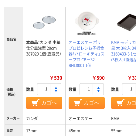
商品名
本商品：
カンダ 中華
オーエスケー ポリ
KMA モデリ
仕分皿浅型 20cm
プロピレンお子様食
黒 大 3枚入 04
387029 1個（直送品）
器「ハローキティ」ス
3160433-3 
ープ皿 CBー32
(3枚入)（直送
RHL8001 1個
￥530
￥590
￥32
数量
数量
数量
価格
(税込)
カゴへ
カゴへ
カ
カンダ
オーエスケー
KMA
メーカー
13mm
48mm
55mm
高さ