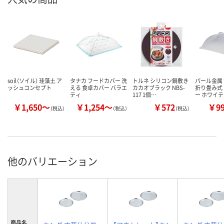
soil（ソイル） 珪藻土 ア
タナカ フードカバー 洗
トルネ シリコン鍋敷き
パール金属
ッシュコンセプト
える 食卓カバー バラエ
カカオブラック NBS-
折り畳み式
ティ
117 1個…
ー ホワイ
￥1,650～
￥1,254～
￥572
￥9
（税込）
（税込）
（税込）
他のバリエーション
商品名