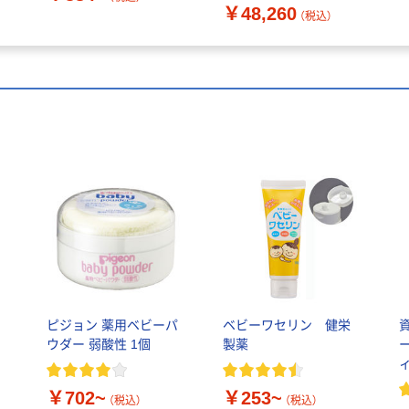
￥48,260
（税込）
イ
ピジョン 薬用ベビーパ
ベビーワセリン 健栄
・
ウダー 弱酸性 1個
製薬
ー
￥702~
￥253~
（税込）
（税込）