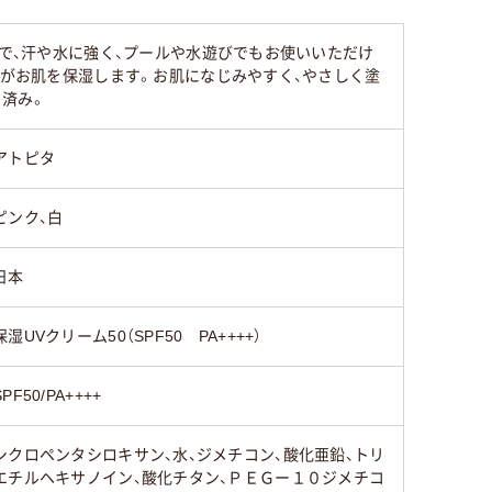
ので、汗や水に強く、プールや水遊びでもお使いいただけ
］がお肌を保湿します。お肌になじみやすく、やさしく塗
ト済み。
アトピタ
ピンク、白
日本
保湿UVクリーム50（SPF50 PA++++）
SPF50/PA++++
シクロペンタシロキサン、水、ジメチコン、酸化亜鉛、トリ
エチルヘキサノイン、酸化チタン、ＰＥＧー１０ジメチコ