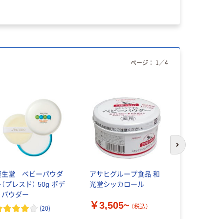
ページ：
1
／
4
次のスライド
資生堂 ベビーパウダ
アサヒグループ食品 和
ピジョン 
（プレスド） 50g ボデ
光堂シッカロール
葉 無添加
ィパウダー
￥3,505~
（税込）
(
20
)
￥640~