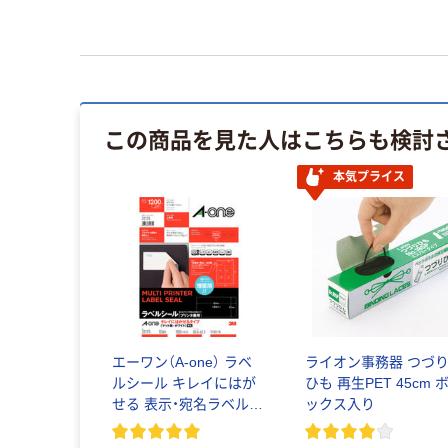
この商品を見た人はこちらも検討
本気プライス
エーワン（A-one） ラベ
ライオン事務器 つづ
ルシール キレイにはが
ひも 再生PET 45cm 
せる 表示・宛名ラベル
ックス入り
プリンタ兼用 封筒 シー
ル A4