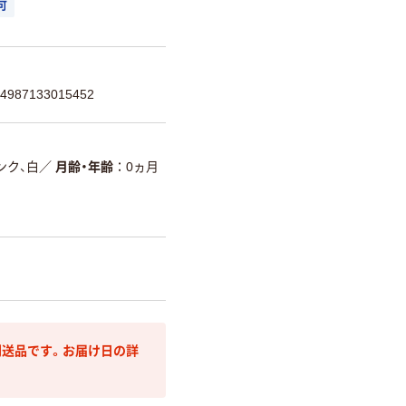
可
87133015452
ンク、白
／
月齢・年齢
0ヵ月
送品です。お届け日の詳