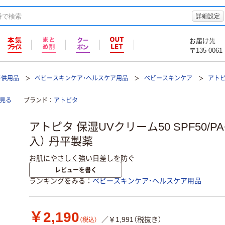
詳細設定
お届け先
〒135-0061
子供用品
ベビースキンケア・ヘルスケア用品
ベビースキンケア
アトピ
見る
ブランド
アトピタ
アトピタ 保湿UVクリーム50 SPF50/PA
入） 丹平製薬
お肌にやさしく強い日差しを防ぐ
レビューを書く
ランキングをみる
ベビースキンケア・ヘルスケア用品
￥2,190
／￥1,991（税抜き）
（税込）