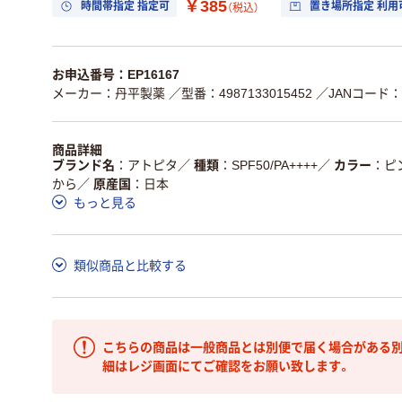
￥385
時間帯指定 指定可
置き場所指定 利用
（税込）
お申込番号：EP16167
メーカー：丹平製薬
／型番：4987133015452
／JANコード：49
商品詳細
ブランド名
アトピタ
／
種類
SPF50/PA++++
／
カラー
ピ
から
／
原産国
日本
もっと見る
類似商品と比較する
こちらの商品は一般商品とは別便で届く場合がある別
細はレジ画面にてご確認をお願い致します。