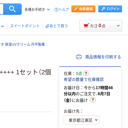
ヘルプ
各種お手続き
0
スイートポイント
あとで買う
カゴ
点
タ 保湿UVクリーム 丹平製薬
商品情報を印刷する
++++ 1セット（2個
在庫：
3点
希望の数量で在庫確認
お届け日：今から
17時間48
分以内
のご注文で、
8月7日
（金）
にお届け
お届け先：