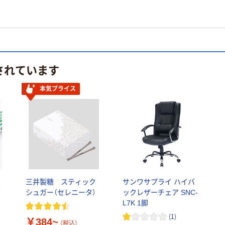
されています
本気プライス
り
三井製糖 スティック
サンワサプライ ハイバ
ボ
シュガー（セレニータ）
ックレザーチェア SNC-
L7K 1脚
(
1
)
￥384~
（税込）