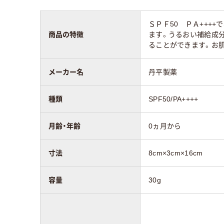
ＳＰＦ50 ＰＡ+++
商品の特徴
ます。うるおい補給成分
ることができます。お
メーカー名
丹平製薬
種類
SPF50/PA++++
月齢・年齢
0ヵ月から
寸法
8cm×3cm×16cm
容量
30g