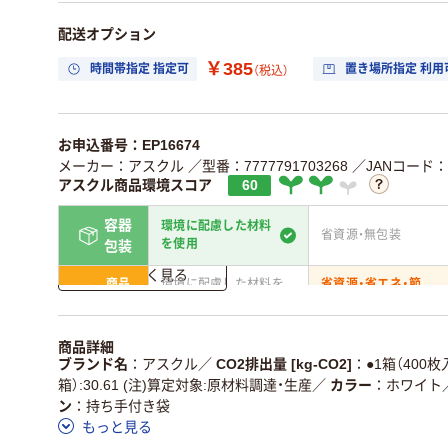
配送オプション
￥385
時間帯指定 指定可
置き場所指定 利用
（税込）
お申込番号：EP16674
メーカー：アスクル
／型番：7777791703268
／JANコード：45
アスクル商品環境スコア
60
容器
環境に配慮した材料
省資源・無包装
を使用
包装
詳しく見る
商品
環境に配慮した材料を
省資源・省エネ・節
本体
使用
水
独自の回収スキームが
アスクルで資源循環し
商品詳細
仕組
ある
いる
ブランド名
アスクル
／
CO2排出量 [kg-CO2]
●1箱（400枚
箱）:30.61 (注)算定対象:原材料調達・生産
／
カラー
ホワイト
この商品の環境配慮ポイントです。詳しくはページ下部の商品
ン
持ち手付き袋
ア詳細／加点項目
」で確認できます。
もっと見る