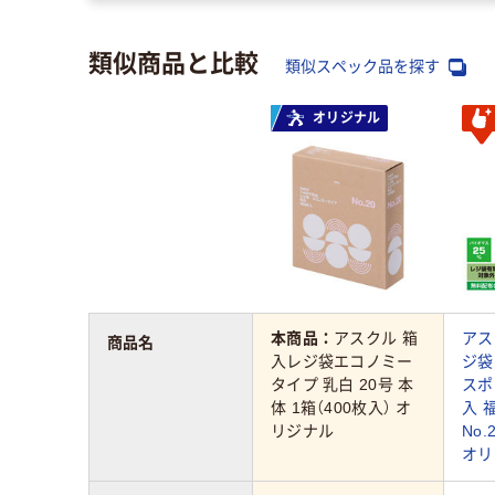
類似商品と比較
類似スペック品を探す
オリジナル
本商品：
アスクル 箱
アス
商品名
入レジ袋エコノミー
ジ袋
タイプ 乳白 20号 本
スポ
体 1箱（400枚入） オ
入 
リジナル
No.
オリ