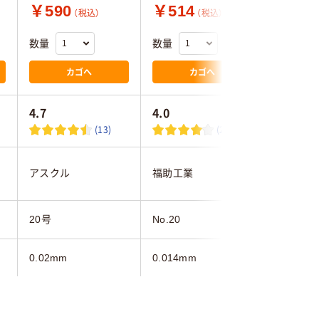
￥590
￥514
￥756
（税込）
（税込）
数量
数量
数量
カゴへ
カゴへ
4.7
4.0
5.0
(13)
(2)
伊藤忠リ
アスクル
福助工業
ンク
20号
No.20
No.20
0.02mm
0.014mm
0.02mm
シルバー系
ホワイト系
ブラック