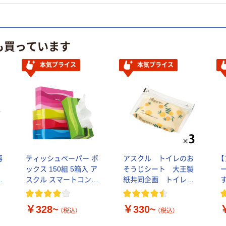
も買っています
本気プライス
本気プライス
再
ティッシュペーパー ボ
アスクル トイレのお
ックス 150組 5箱入 ア
そうじシート 大王製
紙
スクル スマートコンパ
紙共同企画 トイレク
クト ビビッド PEFC認
リーナー トイレシー
証
ト オリジナル
￥328~
￥330~
（税込）
（税込）