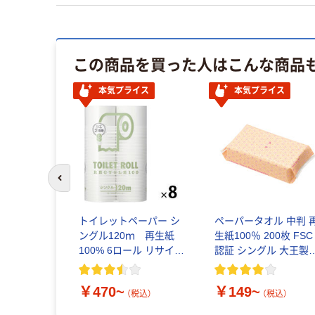
この商品を買った人はこんな商品
本気プライス
本気プライス
前のスライドへ
トイレットペーパー シ
ペーパータオル 中判 
ングル120ｍ 再生紙
生紙100％ 200枚 FSC
100% 6ロール リサイク
認証 シングル 大王製
ル100 芯あり FSC認
共同企画 オリジナル
証
￥470~
￥149~
（税込）
（税込）