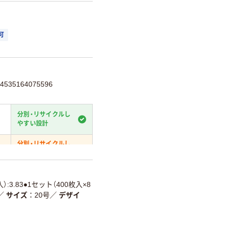
可
35164075596
分別・リサイクルし
やすい設計
分別・リサイクルし
やすい設計
て
温室効果ガスなどの削減
入）:3.83●1セット（400枚入×8
／
サイズ
20号
／
デザイ
詳細「
アスクル商品環境スコ