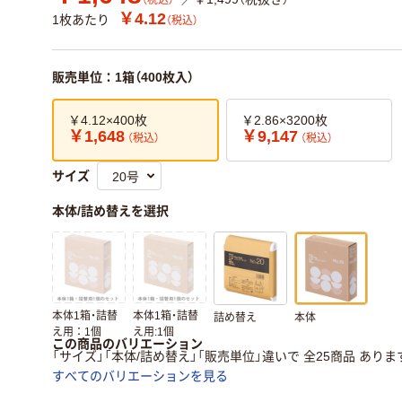
（税込）
￥4.12
1枚あたり
（税込）
販売単位：1箱（400枚入）
￥4.12×400枚
￥2.86×3200枚
￥1,648
￥9,147
（税込）
（税込）
サイズ
本体/詰め替えを選択
本体1箱・詰替
本体1箱・詰替
詰め替え
本体
え用：1個
え用:1個
この商品のバリエーション
「サイズ」「本体/詰め替え」「販売単位」違いで 全25商品 ありま
すべてのバリエーションを見る