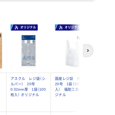
オリジナル
オリジナル
次へ
る
アスクル レジ袋（シ
国産レジ袋 乳白
透けない
ルバー） 20号
20号 1袋（100枚
袋 ブラ
0.02mm厚 1袋（100
入） 福助工業 オリ
号 0.0
枚入） オリジナル
ジナル
（100枚
0
ーテイル