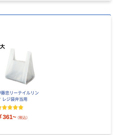
伊藤忠リーテイルリン
ク レジ袋弁当用
￥361~
（税込）