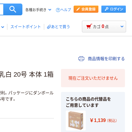
ヘルプ
各種お手続き
0
スイートポイント
あとで買う
カゴ
点
商品情報を印刷する
 20号 本体 1箱
現在ご注文いただけません
便利。パッケージにダンボール
こちらの商品の代替品を
5号です。
ご用意しています
￥1,139
（税込）