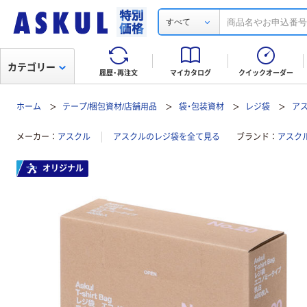
すべて
カテゴリー
履歴・再注文
マイカタログ
クイックオーダー
ホーム
テープ/梱包資材/店舗用品
袋・包装資材
レジ袋
アス
メーカー
アスクル
アスクルのレジ袋を全て見る
ブランド
アスク
オリジナル