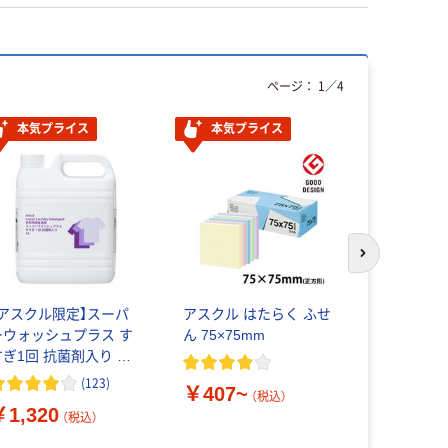
ページ：
1
／
4
本気プライス
本気プライス
本気プ
次のスライド
【アスクル限定】スーパ
アスクル はたらく ふせ
アスクル 
ーウォッシュプラス す
ん 75×75mm
プ
すぎ1回 抗菌剤入り 業
務用衣料用洗剤 4L オリ
(
123
)
￥407~
￥216~
ジナル
（税込）
￥1,320
（税込）