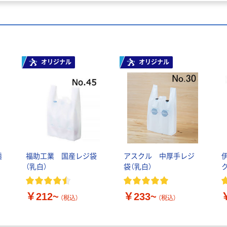
オリジナル
オリジナル
透
福助工業 国産レジ袋
アスクル 中厚手レジ
（乳白）
袋（乳白）
￥212~
￥233~
（税込）
（税込）