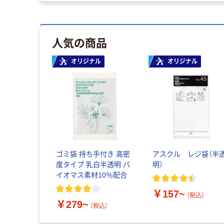
人気の商品
オリジナル
オリジナル
ゴミ袋 持ち手付き 高密
アスクル レジ袋（半
度タイプ 乳白半透明 バ
明）
イオマス素材10％配合
￥157~
（税込）
￥279~
（税込）