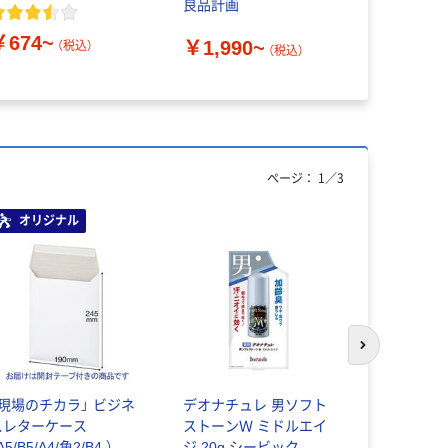
良品計画
枚入 1箱 
座 手土産 
￥674~
￥1,990~
父の日 敬
（税込）
（税込）
￥1,998
ページ：
1
／
3
オリジナル
本気プ
次のスライド
「現場のチカラ」 ビジネ
デオナチュレ 男ソフト
アスクル 
スレターケース
ストーンＷ ミドルエイ
白）
A5/B5/A4/角2/B4 ） 開
ジ 20g シービック