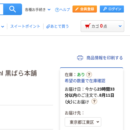
ヘルプ
各種お手続き
0
スイートポイント
あとで買う
カゴ
点
商品情報を印刷する
l 黒ばら本舗
在庫：
あり
希望の数量で在庫確認
お届け日：今から
23時間33
分以内
のご注文で、
8月11日
（火）
にお届け
お届け先：