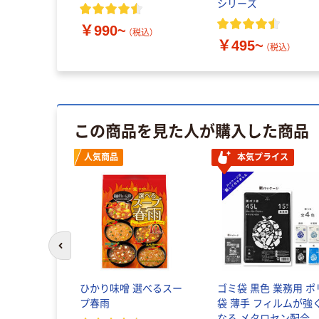
プロダクト
シリーズ
グ
￥990~
~
（税込）
（税込）
￥495~
（税込）
この商品を見た人が購入した商品
人気商品
本気プライス
前のスライドへ
ひかり味噌 選べるスー
ゴミ袋 黒色 業務用 ポ
プ春雨
袋 薄手 フィルムが強
なる メタロセン配合 