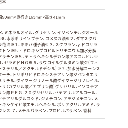
日本
幅50mm×奥行き163mm×高さ41mm
水、ミネラルオイル、グリセリン、イソペンチルジオール
※8、水添ポリイソブテン、コメヌカ油※２、ダマスクバ
ラ花油※１、ホホバ種子油※３、スクワラン、γ-ドコサラ
クトン※9、ヒドロキシプロピルトリモニウム加水分解
ケラチン※５、テトラヘキシルデカン酸アスコルビル※
４、セラミドＮＧ※６、ラウロイルグルタミン酸ジ（フィ
トステリル／オクチルドデシル）※７、加水分解コーンス
ターチ、トリポリヒドロキシステアリン酸ジペンタエリ
スリチル、ダイマージリノール酸ダイマージリノレイル、
トリ（カプリル酸／カプリン酸）グリセリル、イソステア
リン酸ＰＥＧ-２０グリセリル、セテアリルアルコール、
セテアリルグルコシド、ジメチコン、アモジメチコン、メ
トキシケイヒ酸エチルヘキシル、ポリアクリルアミド、ラ
ウレス-７、メチルパラベン、プロピルパラベン、香料