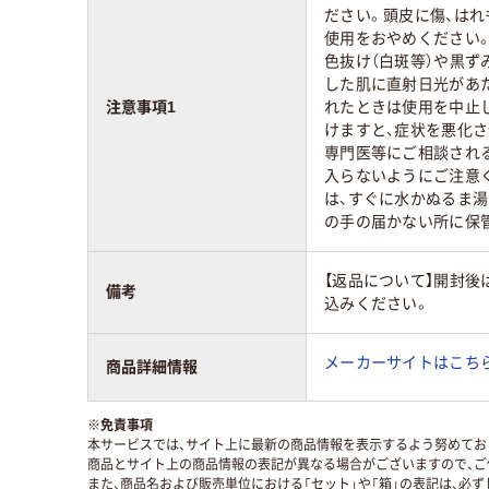
ださい。頭皮に傷、はれ
使用をおやめください。
色抜け（白斑等）や黒ず
した肌に直射日光があ
注意事項1
れたときは使用を中止
けますと、症状を悪化
専門医等にご相談され
入らないようにご注意
は、すぐに水かぬるま湯
の手の届かない所に保
【返品について】開封後
備考
込みください。
メーカーサイトはこち
商品詳細情報
※
免責事項
本サービスでは、サイト上に最新の商品情報を表示するよう努めており
商品とサイト上の商品情報の表記が異なる場合がございますので、ご
また、商品名および販売単位における「セット」や「箱」の表記は、必