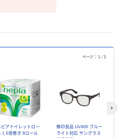
ページ：
1
／
3
次のスライド
ネピアトイレットロー
無印良品 UV400 ブルー
鎌倉半月＜
 1.5倍巻き 8ロール
ライト対応 サングラス
半月入＞三