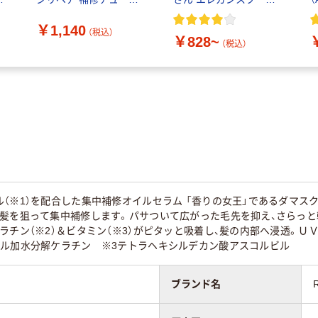
トリートメント 300g ユ
の香り 白地+ピンク花柄
￥1,140
ニリーバ
泉製紙
（税込）
￥828~
（税込）
（※1）を配合した集中補修オイルセラム 「香りの女王」であるダマ
だ髪を狙って集中補修します。パサついて広がった毛先を抑え、さらっ
ラチン（※2）＆ビタミン（※3）がピタッと吸着し、髪の内部へ浸透。Ｕ
イル加水分解ケラチン ※3テトラヘキシルデカン酸アスコルビル
ブランド名