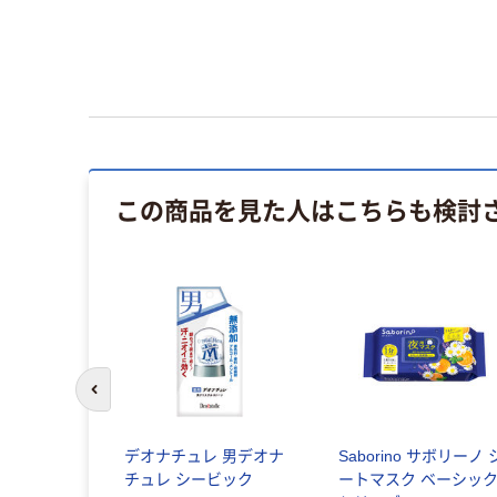
この商品を見た人はこちらも検討
前のスライドへ
ハンカチ＆
デオナチュレ 男デオナ
Saborino サボリーノ 
ームセット
チュレ シービック
ートマスク ベーシッ