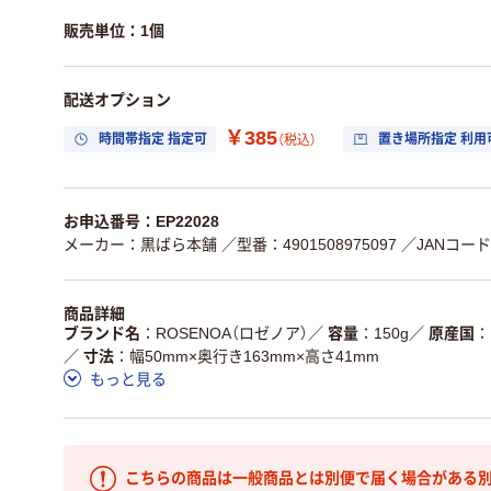
販売単位：1個
配送オプション
￥385
時間帯指定 指定可
置き場所指定 利用
（税込）
お申込番号：EP22028
メーカー：黒ばら本舗
／型番：4901508975097
／JANコード：
商品詳細
ブランド名
ROSENOA（ロゼノア）
／
容量
150g
／
原産国
／
寸法
幅50mm×奥行き163mm×高さ41mm
もっと見る
こちらの商品は一般商品とは別便で届く場合がある別