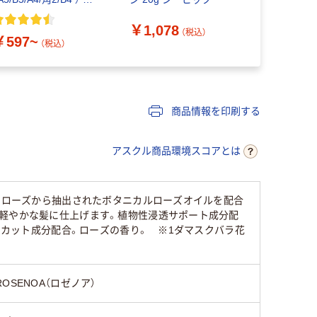
封テープあり/なし
￥137~
￥1,078
（税込）
￥597~
（税込）
商品情報を印刷する
アスクル商品環境スコアとは
スクローズから抽出されたボタニカルローズオイルを配合
と軽やかな髪に仕上げます。植物性浸透サポート成分配
Ｖカット成分配合。ローズの香り。 ※1ダマスクバラ花
ROSENOA（ロゼノア）