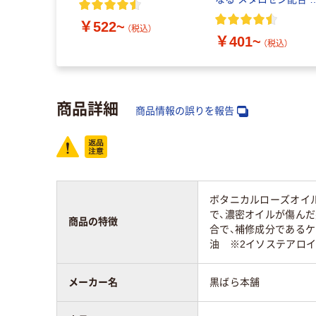
藤忠リーテイルリンク
￥522~
（税込）
￥401~
（税込）
商品詳細
商品情報の誤りを報告
ボタニカルローズオイル
で、濃密オイルが傷ん
商品の特徴
合で、補修成分であるケ
油 ※2イソステアロ
メーカー名
黒ばら本舗