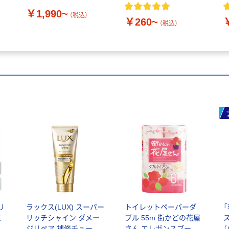
￥1,990~
（税込）
￥260~
（税込）
リ
ラックス(LUX) スーパー
トイレットペーパーダ
く
リッチシャイン ダメー
ブル 55m 街かどの花屋
伊
ジリペア 補修チューブ
さん エレガンスブーケ
（