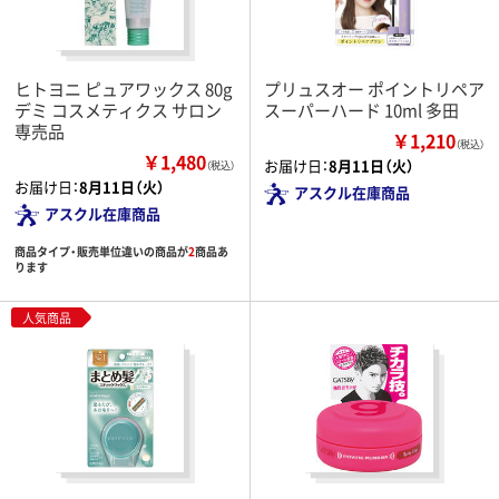
ヒトヨニ ピュアワックス 80g
プリュスオー ポイントリペア
デミ コスメティクス サロン
スーパーハード 10ml 多田
専売品
￥1,210
（税込）
￥1,480
お届け日：
8月11日（火）
（税込）
お届け日：
8月11日（火）
アスクル在庫商品
アスクル在庫商品
商品タイプ・販売単位違いの商品が
2
商品あ
ります
人気商品