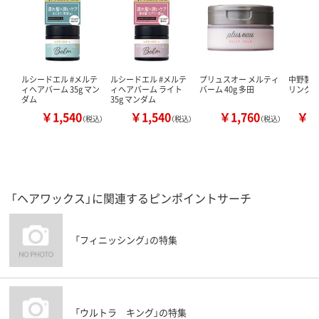
ルシードエル #メルテ
ルシードエル #メルテ
プリュスオー メルティ
中野製薬
ィヘアバーム 35g マン
ィヘアバーム ライト
バーム 40g 多田
リング 
ダム
35g マンダム
￥1,540
￥1,540
￥1,760
￥1
（税込）
（税込）
（税込）
「ヘアワックス」に関連するピンポイントサーチ
「フィニッシング」の特集
「ウルトラ キング」の特集