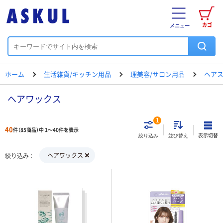
カゴ
メニュー
ホーム
生活雑貨/キッチン用品
理美容/サロン用品
ヘアス
ヘアワックス
1
40
件（85商品）中 1～40件を表示
表示切替
絞り込み
並び替え
ヘアワックス
絞り込み