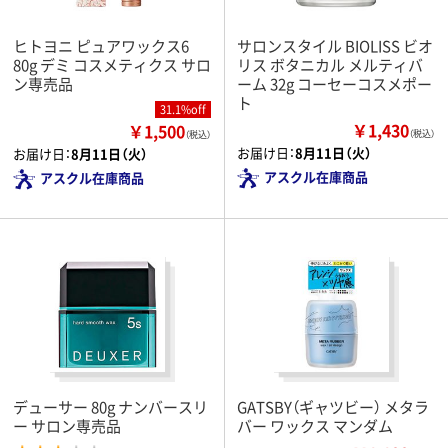
ヒトヨニ ピュアワックス6
サロンスタイル BIOLISS ビオ
80g デミ コスメティクス サロ
リス ボタニカル メルティバ
ン専売品
ーム 32g コーセーコスメポー
ト
31.1%off
￥1,430
￥1,500
（税込）
（税込）
お届け日：
8月11日（火）
お届け日：
8月11日（火）
アスクル在庫商品
アスクル在庫商品
デューサー 80g ナンバースリ
GATSBY（ギャツビー） メタラ
ー サロン専売品
バー ワックス マンダム