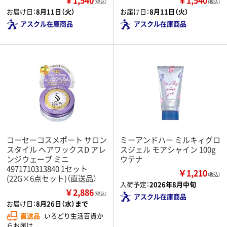
（税込）
（税込）
お届け日：
8月11日（火）
お届け日：
8月11日（火）
アスクル在庫商品
アスクル在庫商品
コーセーコスメポート サロン
ミーアンドハー ミルキィグロ
スタイル ヘアワックスD アレ
スジェル モアシャイン 100g
ンジウェーブ ミニ
ウテナ
4971710313840 1セット
￥1,210
（税込）
(22G×6点セット)（直送品）
入荷予定：
2026年8月中旬
￥2,886
（税込）
アスクル在庫商品
お届け日：
8月26日（水）まで
直送品
いろどり生活百貨か
らお届け