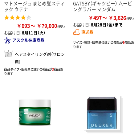
マトメージュ まとめ髪スティ
GATSBY（ギャツビー） ムービ
ック ウテナ
ングラバー マンダム
￥497
￥3,626
お届け日：
8月28日（金）まで
￥693
￥79,000
直送品
お届け日：
8月11日（火）
アスクル在庫商品
サイズ・種類・販売単位違いの商品が
9
商品あ
ります
ヘアスタイリング剤（サロン
用）
商品タイプ・販売単位違いの商品が
3
商品あ
ります