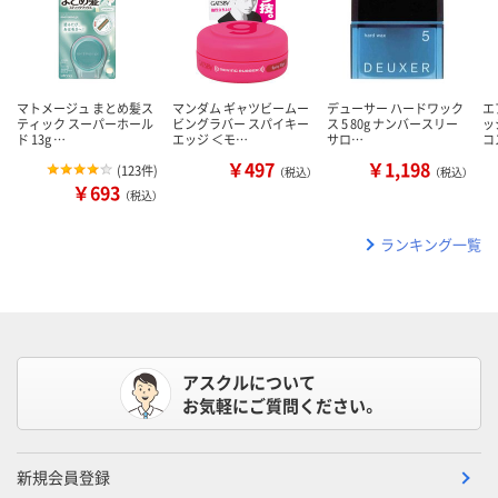
マトメージュ まとめ髪ス
マンダム ギャツビームー
デューサー ハードワック
エ
ティック スーパーホール
ビングラバー スパイキー
ス 5 80g ナンバースリー
ッ
ド 13g …
エッジ ＜モ…
サロ…
コ
￥497
￥1,198
(
123件
)
（税込）
（税込）
￥693
（税込）
ランキング一覧
アスクルについて
お気軽にご質問ください。
新規会員登録