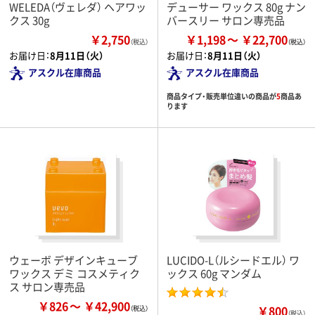
WELEDA（ヴェレダ） ヘアワッ
デューサー ワックス 80g ナン
クス 30g
バースリー サロン専売品
￥2,750
￥1,198
￥22,700
（税込）
お届け日：
8月11日（火）
お届け日：
8月11日（火）
アスクル在庫商品
アスクル在庫商品
商品タイプ・販売単位違いの商品が
5
商品あ
ります
ウェーボ デザインキューブ
LUCIDO-L（ルシードエル） ワ
ワックス デミ コスメティク
ックス 60g マンダム
ス サロン専売品
￥826
￥42,900
￥800
（税込）