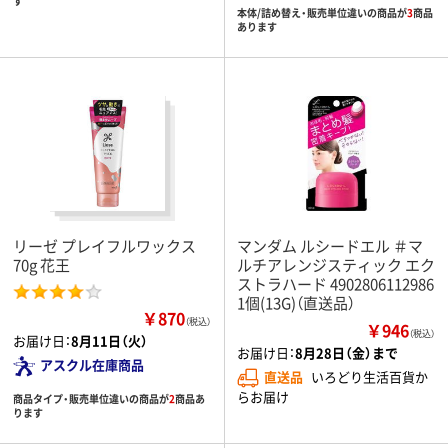
す
本体/詰め替え・販売単位違いの商品が
3
商品
あります
リーゼ プレイフルワックス
マンダム ルシードエル ＃マ
70g 花王
ルチアレンジスティック エク
ストラハード 4902806112986
1個(13G)（直送品）
￥870
（税込）
￥946
（税込）
お届け日：
8月11日（火）
お届け日：
8月28日（金）まで
アスクル在庫商品
直送品
いろどり生活百貨か
らお届け
商品タイプ・販売単位違いの商品が
2
商品あ
ります