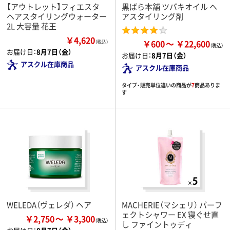
【アウトレット】フィエスタ
黒ばら本舗 ツバキオイル ヘ
ヘアスタイリングウォーター
アスタイリング剤
2L 大容量 花王
￥4,620
￥600
￥22,600
（税込）
お届け日：
8月7日（金）
お届け日：
8月7日（金）
アスクル在庫商品
アスクル在庫商品
タイプ・販売単位違いの商品が
7
商品ありま
す
WELEDA（ヴェレダ） ヘア
MACHERIE（マシェリ） パーフ
ェクトシャワー EX 寝ぐせ直
￥2,750
￥3,300
し ファイントゥディ