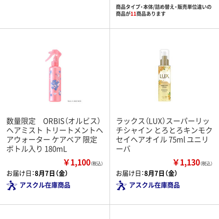
商品タイプ・本体/詰め替え・販売単位違いの
商品が
11
商品あります
数量限定 ORBIS（オルビス）
ラックス（LUX）スーパーリッ
ヘアミスト トリートメントヘ
チシャイン とろとろキンモク
アウォーター ケアベア 限定
セイヘアオイル 75ml ユニリ
ボトル入り 180mL
ーバ
￥1,100
￥1,130
（税込）
（税込）
お届け日：
8月7日（金）
お届け日：
8月7日（金）
アスクル在庫商品
アスクル在庫商品