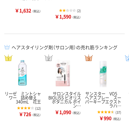
￥1,632
(
2
)
（税込）
￥1,590
（税込）
ヘアスタイリング剤（サロン用）の売れ筋ランキング
リーゼ ミントシャ
サロンスタイル
サンスター VO5
ワー 詰め替え
BIOLISS ビオリス
ヘアスプレー スー
340mL 花王
ボタニカル ポイ
パーキープエクスト
ン…
ラハ…
(
12
)
￥1,090
(
37
)
￥726
（税込）
（税込）
￥990
（税込）