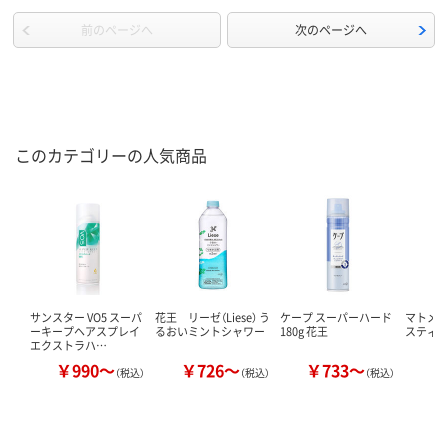
前のページへ
次のページへ
このカテゴリーの人気商品
サンスター VO5 スーパ
花王 リーゼ（Liese） う
ケープ スーパーハード
マトメー
ーキープヘアスプレイ
るおいミントシャワー
180g 花王
スティッ
エクストラハ…
￥990～
￥726～
￥733～
￥
（税込）
（税込）
（税込）