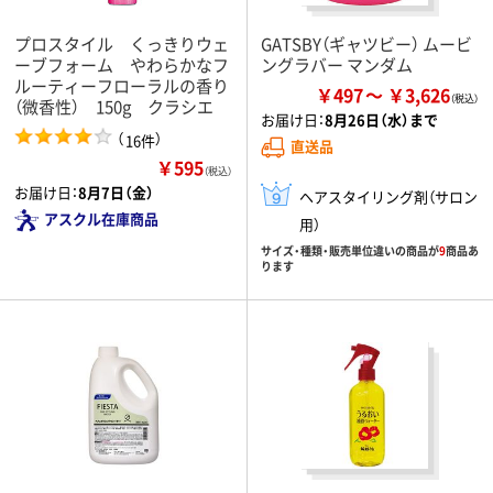
プロスタイル くっきりウェ
GATSBY（ギャツビー） ムービ
ーブフォーム やわらかなフ
ングラバー マンダム
ルーティーフローラルの香り
￥497
￥3,626
（微香性） 150g クラシエ
お届け日：
8月26日（水）まで
（
）
16件
直送品
￥595
（税込）
お届け日：
8月7日（金）
ヘアスタイリング剤（サロン
アスクル在庫商品
用）
サイズ・種類・販売単位違いの商品が
9
商品あ
ります