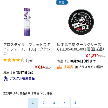
新着
プロスタイル ウェットスタ
阪本高生堂 クールグリース
イルフォーム 150g クラシ
G1 2105-0301-00 1個（直送品）
エ
￥1,870
（税込）
（
）
3件
お届け日：
8月26日（水）まで
￥614
直送品
美プラスからお届け
（税込）
お届け日：
8月7日（金）
アスクル在庫商品
223件（440商品）中 1件目～50件目
1
2
3
4
5