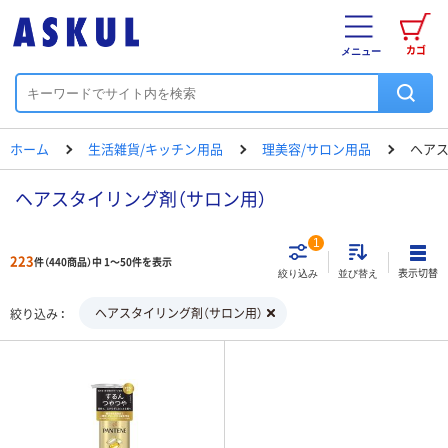
カゴ
メニュー
ホーム
生活雑貨/キッチン用品
理美容/サロン用品
ヘアス
ヘアスタイリング剤（サロン用）
1
223
件（440商品）中 1～50件を表示
表示切替
絞り込み
並び替え
ヘアスタイリング剤（サロン用）
絞り込み