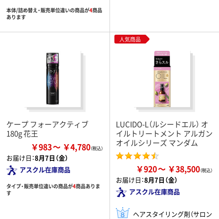
本体/詰め替え・販売単位違いの商品が
4
商品
あります
人気商品
ケープ フォーアクティブ
LUCIDO-L（ルシードエル） オ
180g 花王
イルトリートメント アルガン
オイルシリーズ マンダム
￥983
￥4,780
お届け日：
8月7日（金）
￥920
￥38,500
アスクル在庫商品
お届け日：
8月7日（金）
タイプ・販売単位違いの商品が
4
商品ありま
アスクル在庫商品
す
ヘアスタイリング剤（サロン