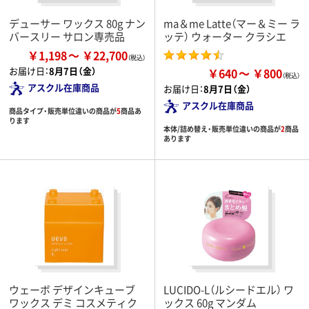
デューサー ワックス 80g ナン
ma＆me Latte（マー＆ミー ラ
バースリー サロン専売品
ッテ） ウォーター クラシエ
￥1,198
￥22,700
お届け日：
8月7日（金）
￥640
￥800
アスクル在庫商品
お届け日：
8月7日（金）
アスクル在庫商品
商品タイプ・販売単位違いの商品が
5
商品あ
ります
本体/詰め替え・販売単位違いの商品が
2
商品
あります
ウェーボ デザインキューブ
LUCIDO-L（ルシードエル） ワ
ワックス デミ コスメティク
ックス 60g マンダム