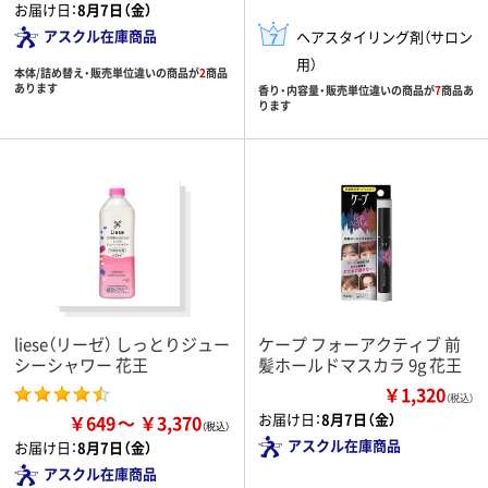
お届け日：
8月7日（金）
アスクル在庫商品
ヘアスタイリング剤（サロン
用）
本体/詰め替え・販売単位違いの商品が
2
商品
あります
香り・内容量・販売単位違いの商品が
7
商品あ
ります
liese（リーゼ） しっとりジュー
ケープ フォーアクティブ 前
シーシャワー 花王
髪ホールドマスカラ 9g 花王
￥1,320
（税込）
お届け日：
8月7日（金）
￥649
￥3,370
アスクル在庫商品
お届け日：
8月7日（金）
アスクル在庫商品