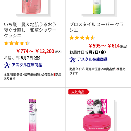
いち髪 髪＆地肌うるおう
プロスタイル スーパー クラ
寝ぐせ直し 和草シャワー
シエ
クラシエ
￥595
￥614
￥774
￥12,200
お届け日：
8月7日（金）
お届け日：
8月7日（金）
アスクル在庫商品
アスクル在庫商品
商品タイプ・販売単位違いの商品が
3
商品あ
ります
本体/詰め替え・販売単位違いの商品が
3
商品
あります
人気商品