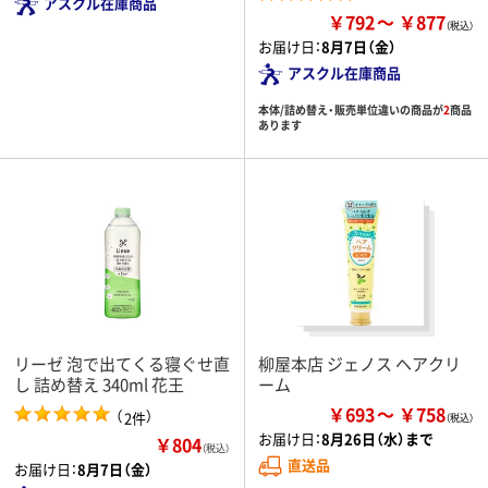
アスクル在庫商品
￥792
￥877
お届け日：
8月7日（金）
アスクル在庫商品
本体/詰め替え・販売単位違いの商品が
2
商品
あります
リーゼ 泡で出てくる寝ぐせ直
柳屋本店 ジェノス ヘアクリ
し 詰め替え 340ml 花王
ーム
￥693
￥758
（
）
2件
お届け日：
8月26日（水）まで
￥804
（税込）
直送品
お届け日：
8月7日（金）