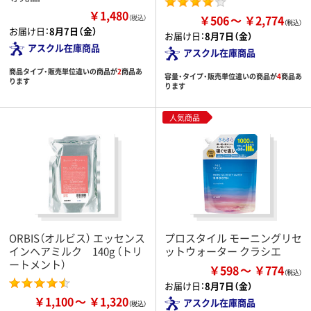
￥1,480
￥506
￥2,774
（税込）
お届け日：
8月7日（金）
お届け日：
8月7日（金）
アスクル在庫商品
アスクル在庫商品
商品タイプ・販売単位違いの商品が
2
商品あ
容量・タイプ・販売単位違いの商品が
4
商品あ
ります
ります
人気商品
ORBIS（オルビス） エッセンス
プロスタイル モーニングリセ
インヘアミルク 140g （トリ
ットウォーター クラシエ
ートメント）
￥598
￥774
お届け日：
8月7日（金）
￥1,100
￥1,320
アスクル在庫商品