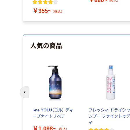
￥880~
（税込）
￥355~
（税込）
人気の商品
前のスライドへ
I-ne YOLU（ヨル） ディ
フレッシィ ドライシ
ープナイトリペア
ンプー ファイントゥ
ィ
￥1,098~
（税込）