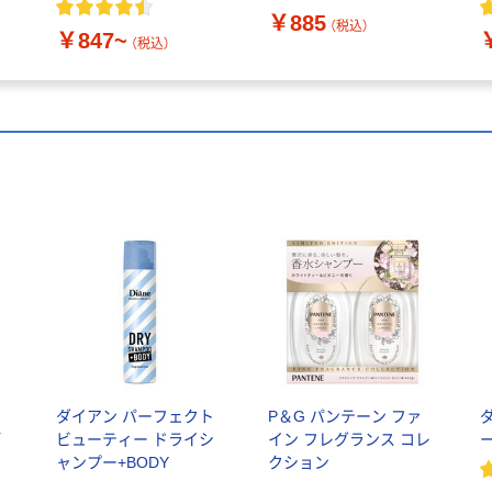
￥885
(600ML)（直送品）
（税込）
￥847~
（税込）
ャ
ダイアン パーフェクト
P＆G パンテーン ファ
ダ
デ
ビューティー ドライシ
イン フレグランス コレ
ャンプー+BODY
クション