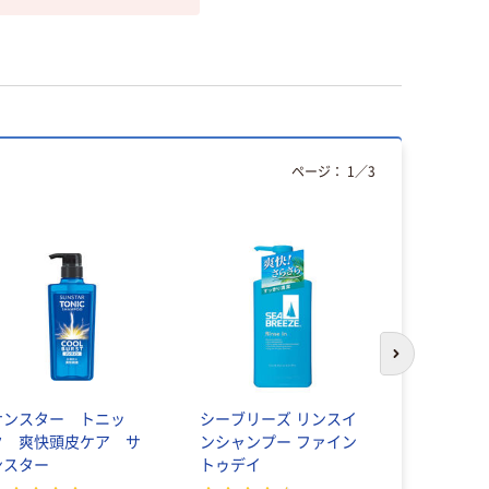
ページ：
1
／
3
次のスライド
サンスター トニッ
シーブリーズ リンスイ
アタック 抗
ク 爽快頭皮ケア サ
ンシャンプー ファイン
720g 1個
ンスター
トゥデイ
王