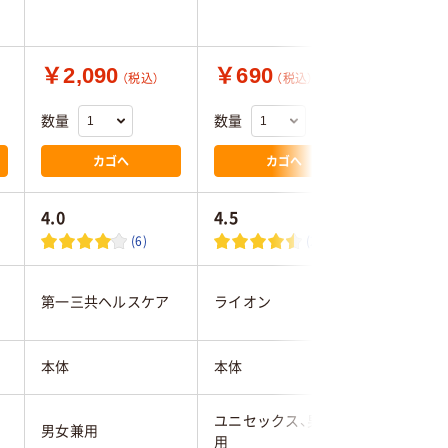
薬部外品
￥2,090
￥690
￥1,3
（税込）
（税込）
数量
数量
数量
カゴへ
カゴへ
4.0
4.5
4.3
(6)
(216)
第一三共ヘルスケア
ライオン
マンダム
本体
本体
本体
ユニセックス、男女兼
男女兼用
男性
用