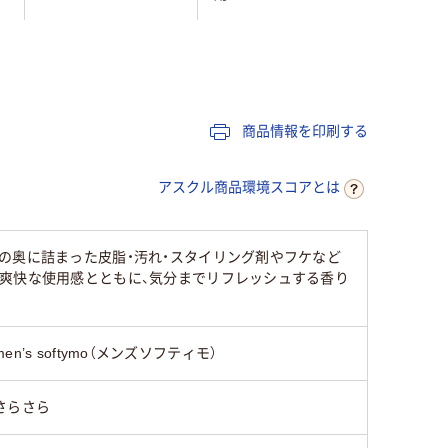
本体
本体
本体
しっとり
さらさら
商品情報を印刷する
アスクル商品環境スコアとは
の奥に詰まった皮脂・汚れ・スタイリング剤やフケなど
。爽快な使用感とともに、気分までリフレッシュする香り
men’s softymo（メンズソフティモ）
さらさら