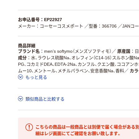
お申込番号：EP22927
メーカー：コーセーコスメポート
／型番：366706
／JANコード
商品詳細
ブランド名
men’s softymo（メンズソフティモ）
／
原産国
日
成分
水、ラウレス硫酸Na、オレフィン（C14-16）スルホン酸
PG、コカミドDEA、EDTA-2Na、カンフル、クエン酸、ココアン
ムー10、メントール、メチルパラベン、安息香酸Na、香料
／
カラ
もっと見る
類似商品と比較する
こちらの商品は一般商品とは別便で届く場合がある別
細はレジ画面にてご確認をお願い致します。