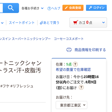
ヘルプ
各種お手続き
0
スイートポイント
あとで買う
カゴ
点
ンスイン スーパートニックシャンプー コーセーコスメポート
商品情報を印刷する
ートニックシャン
在庫：
5点
トラス・汗・皮脂汚
希望の数量で在庫確認
お届け日：今から
23時間16
分以内
のご注文で、
8月9日
 #フケ #リフレッシュ
（日）
にお届け
お届け先：