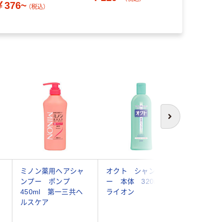
￥376~
（税込）
次へ
ミノン薬用ヘアシャ
オクト シャンプ
LUCID
ンプー ポンプ
ー 本体 320ｍｌ
薬用 ス
450ml 第一三共ヘ
ライオン
ャンプー
ルスケア
臭対策 
香料 本体 