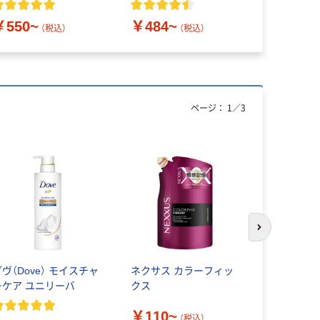
￥550~
￥484~
￥568
（税込）
（税込）
（
ページ：
1
／
3
次のスライド
ヴ（Dove） モイスチャ
ネクサス カラーフィッ
ネクサス 
ーケア ユニリーバ
クス
スリペア
￥110~
￥110~
（税込）