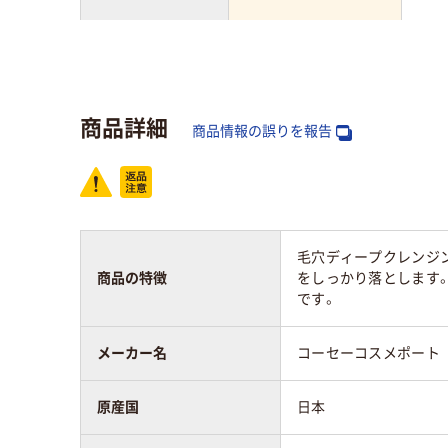
本体・詰め替え
本体
本体
仕上がり
さらさら
さら
商品詳細
商品情報の誤りを報告
アスクル商品環境
35
スコア
毛穴ディープクレンジ
商品の特徴
をしっかり落とします
です。
メーカー名
コーセーコスメポート
原産国
日本