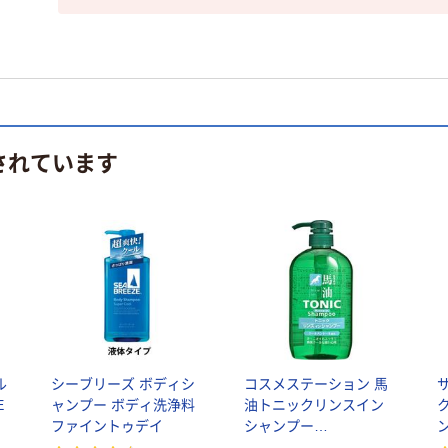
されています
ル
シーブリーズ ボディシ
コスメステーション 馬
E
ャンプー ボディ洗浄料
油トニックリンスイン
ファイントゥデイ
シャンプー
4582400830129 1個