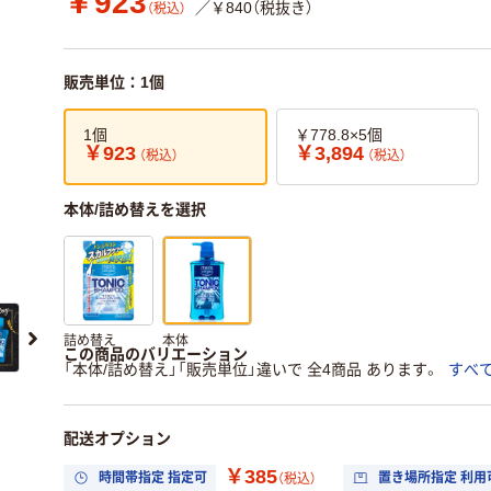
￥923
／￥840（税抜き）
（税込）
販売単位：1個
1個
￥778.8×5個
￥923
￥3,894
（税込）
（税込）
本体/詰め替えを選択
詰め替え
本体
この商品のバリエーション
「本体/詰め替え」「販売単位」違いで 全4商品 あります。
すべ
配送オプション
￥385
時間帯指定 指定可
置き場所指定 利用
（税込）