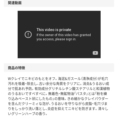
関連動画
商品の特徴
Wクレイでニキビのもとをオフ。海泥&ガスール（清浄成分）が毛穴
汚れを吸着・除去し、古い余分な角質をクリアに。消炎&うるおい成
分で肌あれ予防。有効成分グリチルレチン酸ステアリルと和漢植物
のうるおいですべすべに。無着色・無鉱物油「パスタ」とは「粉を練
り込みペースト状にしたもの」の意味。きめ細かなクレイパウダー
を含んだクリーミィな泡が、うるおいを守りながら皮脂・毛穴づま
りをしっかり洗い落とし、炎症を抑えてニキビを防ぎます。清々し
いグリーンハーブの香り。