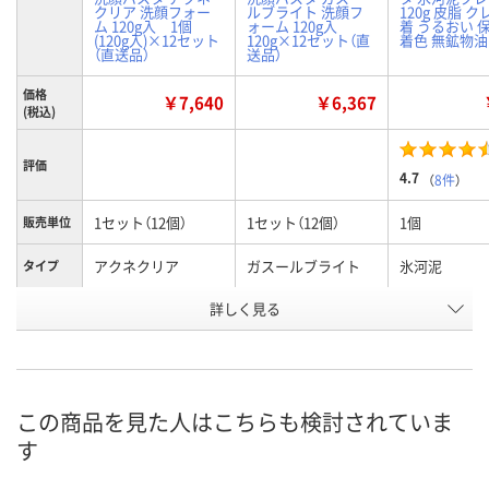
クリア 洗顔フォー
ルブライト 洗顔フ
120g 皮脂 ク
ム 120g入 1個
ォーム 120g入
着 うるおい 
(120g入)×12セット
120g×12セット（直
着色 無鉱物油
（直送品）
送品）
価格
￥7,640
￥6,367
(税込)
評価
4.7
（
8件
）
1セット（12個）
1セット（12個）
1個
販売単位
アクネクリア
ガスールブライト
氷河泥
タイプ
お申込番
詳しく見る
NA19983
U255489
EP26882
号
直送品
直送品
入荷待ち
在庫
お届け日
この商品を見た人はこちらも検討されていま
す
お取り扱い終了しま
お取り扱い終了しま
お取り扱い終