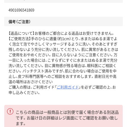
4901696541869
備考（ご注意）
【返品について】お客様のご都合による返品はお受けできません。
【ご使用方法】手のひらに適量（約1cm）とり、水またはぬるま湯でよ
く泡立て泡でやさしくマッサージするように洗い、そのあとすすぎ
残しのないよう充分に洗い流してください。肌に異常があるときは
ご使用をおやめください。目に入らないようにご注意ください。万
一目に入った場合には、こすらずにすぐに水またはぬるま湯で充分
洗い流してください。目に異物感が残る場合は、眼科医にご相談く
ださい。パッチテスト済みですが、肌に合わない場合はご使用を中
止し、皮フ科専門医等へのご相談をおすすめします。直射日光や高
温の場所はおさけください
ご購入の際は、ご利用ガイド「
ご利用ガイド
」を必ずご確認の上、お
申し込みください。
こちらの商品は一般商品とは別便で届く場合がある別送品
です。お届け日の詳細はレジ画面にてご確認をお願い致し
ます。