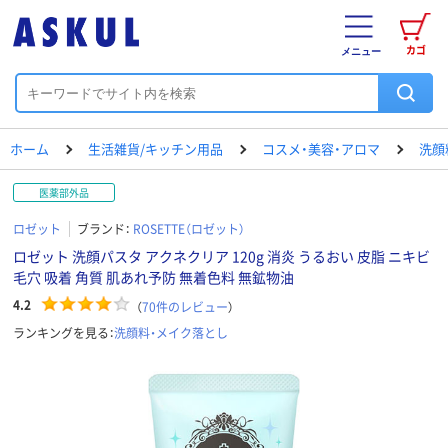
カゴ
メニュー
ホーム
生活雑貨/キッチン用品
コスメ・美容・アロマ
洗顔
医薬部外品
ロゼット
ブランド：
ROSETTE（ロゼット）
ロゼット 洗顔パスタ アクネクリア 120g 消炎 うるおい 皮脂 ニキビ
毛穴 吸着 角質 肌あれ予防 無着色料 無鉱物油
4.2
（
70
件のレビュー
）
ランキングを見る：
洗顔料・メイク落とし