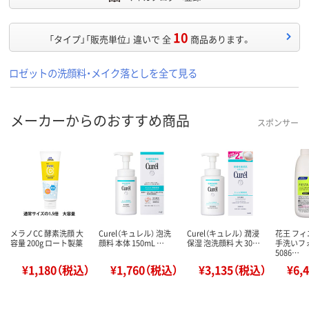
10
「タイプ」「販売単位」 違いで 全
商品あります。
ロゼットの洗顔料・メイク落としを全て見る
メーカーからのおすすめ商品
スポンサー
メラノCC 酵素洗顔 大
Curel（キュレル） 泡洗
Curel（キュレル） 潤浸
花王 フィ
容量 200g ロート製薬
顔料 本体 150mL …
保湿 泡洗顔料 大 30…
手洗いフォ
5086…
¥1,180（税込）
¥1,760（税込）
¥3,135（税込）
¥6,