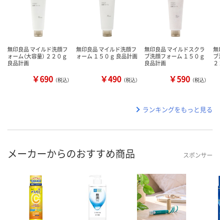
無印良品 マイルド洗顔フ
無印良品 マイルド洗顔フ
無印良品 マイルドスクラ
無
ォーム（大容量） ２２０ｇ
ォーム １５０ｇ 良品計画
ブ洗顔フォーム １５０ｇ
ブ
良品計画
良品計画
２
￥690
￥490
￥590
（税込）
（税込）
（税込）
ランキングをもっと見る
メーカーからのおすすめ商品
スポンサー