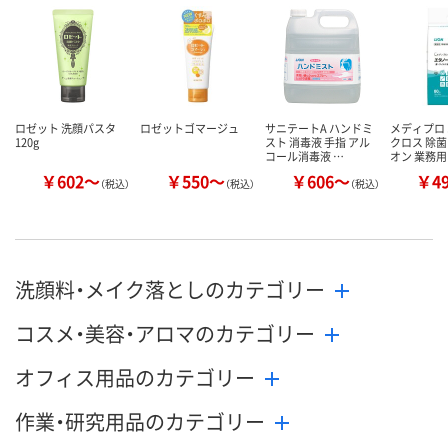
した
した
した
ロゼット 洗顔パスタ
ロゼットゴマージュ
サニテートA ハンドミ
メディプロ
120g
スト 消毒液 手指 アル
クロス 除菌
コール消毒液 …
オン 業務用
￥602～
￥550～
￥606～
￥4
（税込）
（税込）
（税込）
洗顔料・メイク落としのカテゴリー
コスメ・美容・アロマのカテゴリー
オフィス用品のカテゴリー
作業・研究用品のカテゴリー