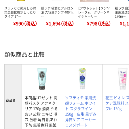
メラノＣＣ薬用しみ対
肌ラボ 極潤ヒアルロン
【アウトレット】メンソ
肌ラボ 
策美白化粧水しっとり
液 大容量ポンプ 400ml
レータム グリーンネ
薬用浸透
タイプ 17…
…
イチャーリ…
170m…
¥990（税込）
¥1,694（税込）
¥798（税込）
¥1,
類似商品と比較
本商品：
ロゼット 洗
ソフティモ 薬用洗
花王 ビオレ 
商品名
顔パスタ アクネク
顔フォーム ホワイ
ケア洗顔料 
リア 120g 消炎 うる
ト スクラブイン
ブin 130g
おい 皮脂 ニキビ 毛
150g 皮脂 黒ずみ
穴 吸着 角質 肌あれ
角質ケア コーセー
予防 無着色料 無鉱
コスメポート