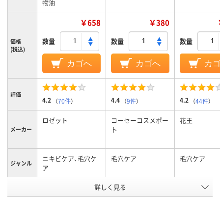
物油
￥658
￥380
数量
数量
数量
価格
(税込)
カゴへ
カゴへ
カ
評価
4.2
4.4
4.2
（
70件
）
（
9件
）
（
44件
）
ロゼット
コーセーコスメポー
花王
ト
メーカー
ニキビケア、毛穴ケ
毛穴ケア
毛穴ケア
ジャンル
ア
アスクル
詳しく見る
商品環境
スコア