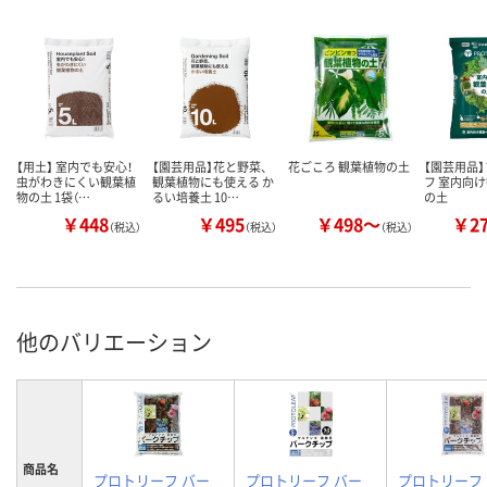
【用土】 室内でも安心！
【園芸用品】花と野菜、
花ごころ 観葉植物の土
【園芸用品
虫がわきにくい観葉植
観葉植物にも使える か
フ 室内向
物の土 1袋（…
るい培養土 10…
の土
￥448
￥495
￥498～
￥2
（税込）
（税込）
（税込）
他のバリエーション
商品名
プロトリーフ バー
プロトリーフ バー
プロトリーフ