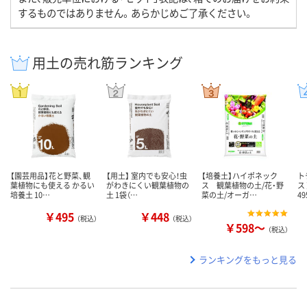
するものではありません。あらかじめご了承ください。
用土の売れ筋ランキング
【園芸用品】花と野菜、観
【用土】 室内でも安心！虫
【培養土】ハイポネック
ト
葉植物にも使える かるい
がわきにくい観葉植物の
ス 観葉植物の土/花・野
ス
培養土 10…
土 1袋（…
菜の土/オーガ…
49
￥495
￥448
（税込）
（税込）
￥598～
（税込）
ランキングをもっと見る