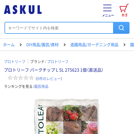
カゴ
メニュー
ホーム
DIY用品/園芸/資材
造園用品/ガーデニング用品
園
プロトリーフ
ブランド：
プロトリーフ
プロトリーフ バークチップ L 5L 275623 1個（直送品）
（
0
件のレビュー
）
ランキングを見る：
園芸用品