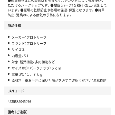
●観葉植物などの装飾はもちろんマルチング材としてもお使いい
ただけるバークチップです。●樹皮（バーク）を粉砕・加工・選別して
います。●夏場の乾燥防止や冬場の保湿・保温になります。●雑草
防止・泥跳ねによる病気の予防になります。
商品仕様
メーカー：プロトリーフ
ブランド：プロトリーフ
サイズ：L
内容量：５Ｌ
対象：観葉植物、多肉植物など
サイズ（約）：バークチップ：６ｃｍ
重量（約）：１．７ｋｇ
原材料 ※お手元に届いた商品を必ずご確認ください：赤松樹脂
JANコード
4535885045076
備考（ご注意）