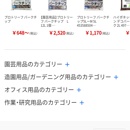
プロトリーフ バークチ
【園芸用品】プロトリー
プロトリーフ バークチ
ハイポネッ
ップ
フ バークチップ L
ップ5LーM 5L
ン デコバー
12L 1個 …
453588504…
ク 2L 497…
￥648～
￥2,520
￥1,170
￥
（税込）
（税込）
（税込）
園芸用品のカテゴリー
造園用品/ガーデニング用品のカテゴリー
オフィス用品のカテゴリー
作業・研究用品のカテゴリー