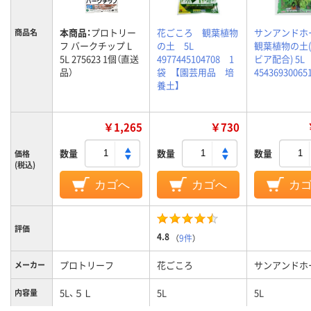
本商品：
プロトリー
花ごころ 観葉植物
サンアンドホ
商品名
フ バークチップ L
の土 5L
観葉植物の土
5L 275623 1個（直送
4977445104708 1
ビア配合) 5L
品）
袋 【園芸用品 培
45436930065
養土】
￥1,265
￥730
数量
数量
数量
価格
(税込)
カゴへ
カゴへ
カ
評価
4.8
（
9件
）
プロトリーフ
花ごころ
サンアンドホ
メーカー
5L、５Ｌ
5L
5L
内容量