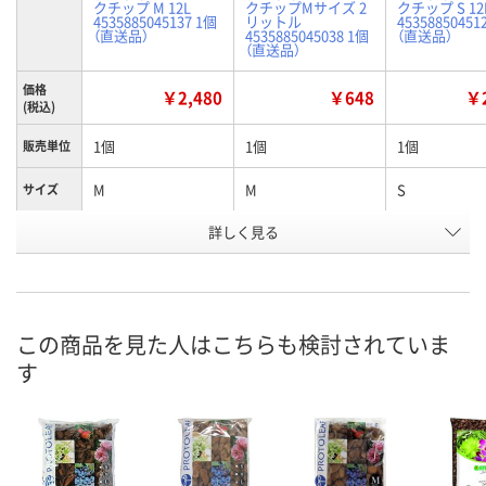
クチップ M 12L
クチップMサイズ 2
クチップ S 12
4535885045137 1個
リットル
45358850451
（直送品）
4535885045038 1個
（直送品）
（直送品）
価格
￥2,480
￥648
￥2
(税込)
1個
1個
1個
販売単位
M
M
S
サイズ
詳しく見る
12L
2L
12L
内容量
お申込番
U865859
U865857
U865862
号
直送品
直送品
直送品
在庫
この商品を見た人はこちらも検討されていま
す
8月25日（火）まで
8月25日（火）まで
8月25日（火）
お届け日
数量
数量
数量
カゴへ
カゴへ
カ