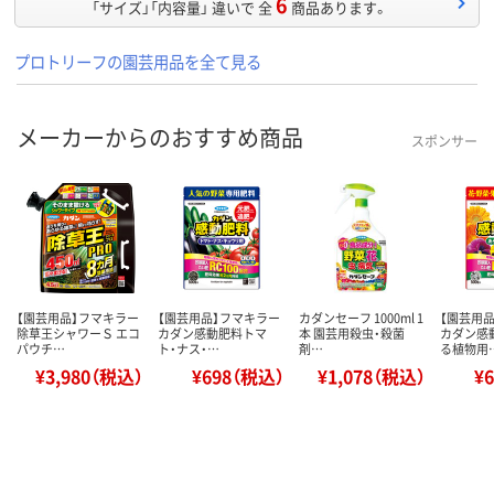
6
「サイズ」「内容量」 違いで 全
商品あります。
プロトリーフの園芸用品を全て見る
メーカーからのおすすめ商品
スポンサー
【園芸用品】フマキラー
【園芸用品】フマキラー
カダンセーフ 1000ml 1
【園芸用
除草王シャワーＳ エコ
カダン感動肥料トマ
本 園芸用殺虫・殺菌
カダン感
パウチ…
ト・ナス・…
剤…
る植物用
¥3,980（税込）
¥698（税込）
¥1,078（税込）
¥