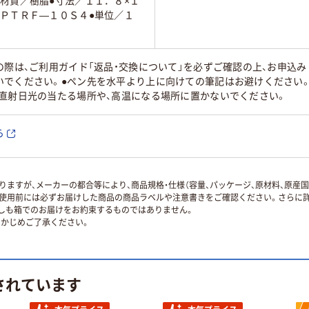
材質／樹脂●寸法／１１．８×１
ＬＰＴＲＦ―１０Ｓ４●単位／１
の際は、ご利用ガイド「返品・交換について」を必ずご確認の上、お申込
いでください。●ペン先を水平より上に向けての筆記はお避けください
●直射日光の当たる場所や、高温になる場所に置かないでください。
ら
ますが、メーカーの都合等により、商品規格・仕様（容量、パッケージ、原材料、原産
使用前には必ずお届けした商品の商品ラベルや注意書きをご確認ください。さらに詳
ずしも箱でのお届けをお約束するものではありません。
かじめご了承ください。
されています