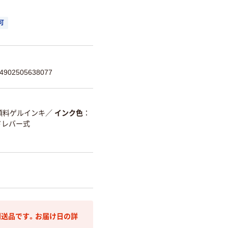
可
02505638077
顔料ゲルインキ
／
インク色
ドレバー式
送品です。お届け日の詳