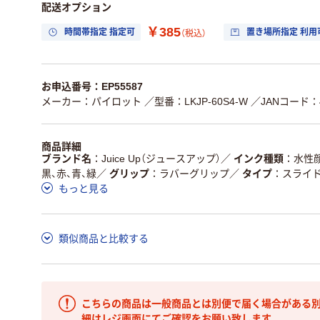
配送オプション
￥385
時間帯指定 指定可
置き場所指定 利用
（税込）
お申込番号：EP55587
メーカー：パイロット
／型番：LKJP-60S4-W
／JANコード：49
商品詳細
ブランド名
Juice Up（ジュースアップ）
／
インク種類
水性
黒、赤、青、緑
／
グリップ
ラバーグリップ
／
タイプ
スライ
もっと見る
類似商品と比較する
こちらの商品は一般商品とは別便で届く場合がある別
細はレジ画面にてご確認をお願い致します。