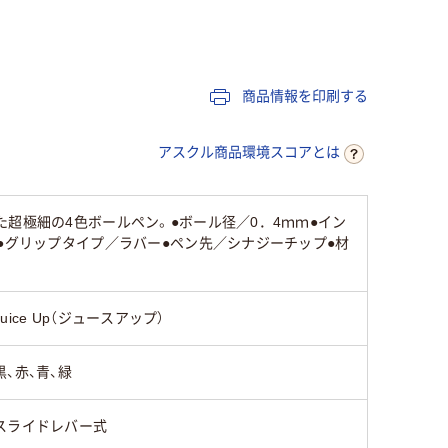
4色
油性
商品情報を印刷する
14.0mm
アスクル商品環境スコアとは
黒・青・赤・緑
超極細の4色ボールペン。●ボール径／0．4ｍｍ●イン
●グリップタイプ／ラバー●ペン先／シナジーチップ●材
ホワイト系
Juice Up（ジュースアップ）
黒、赤、青、緑
スライドレバー式