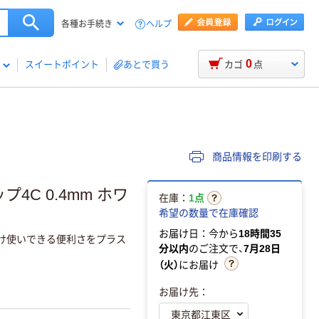
ヘルプ
各種お手続き
0
スイートポイント
あとで買う
カゴ
点
商品情報を印刷する
4C 0.4mm ホワ
在庫：
1点
希望の数量で在庫確認
お届け日：今から
18時間35
分け使いできる便利さをプラス
分以内
のご注文で、
7月28日
（火）
にお届け
お届け先：