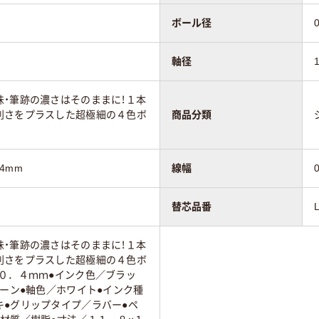
ボール径
軸径
・筆跡の濃さはそのままに！１本
利さをプラスした超極細の４色ボ
商品分類
44mm
線幅
替芯品番
・筆跡の濃さはそのままに！１本
利さをプラスした超極細の４色ボ
０．４ｍｍ●インク色／ブラッ
リーン●軸色／ホワイト●インク種
キ●グリップタイプ／ラバー●ペ