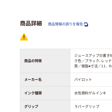
色数
4色
4色
インク種類
水性顔料ゲルインキ
水性
商品詳細
商品情報の誤りを報告
軸径
12mm
14.
インク色
黒、赤、青、緑
黒・
ジュースアップの書き味
商品の特徴
ク色／ブラック、レッド
質／樹脂●寸法／11．8
カラーグループ
ホワイト系
ホワ
メーカー名
パイロット
アスクル商品環境
65
スコア
インク種類
水性顔料ゲルインキ
グリップ
ラバーグリップ