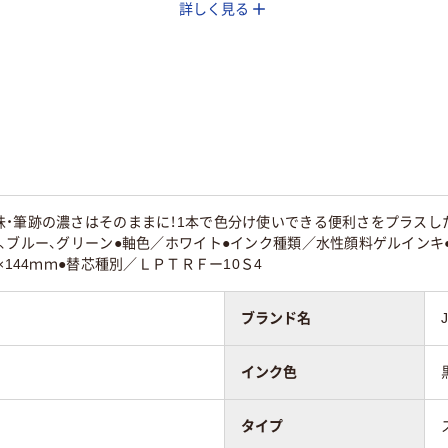
詳しく見る
4色
4色
フリクションインキ
顔料ゲルインク
油性
（ゲルインク）
3mm
13.8mm
12.0mm
黒・赤・青・緑（ブラッ
赤・青・緑
ク・レッド・ブルー・グ
黒・青・赤・緑
・筆跡の濃さはそのままに！1本で色分け使いできる便利さをプラスした
リーン）
、ブルー、グリーン●軸色／ホワイト●インク種類／水性顔料ゲルインキ
×144ｍｍ●替芯種別／ＬＰＴＲＦー10Ｓ4
イト系
ホワイト系
ブランド名
インク色
タイプ