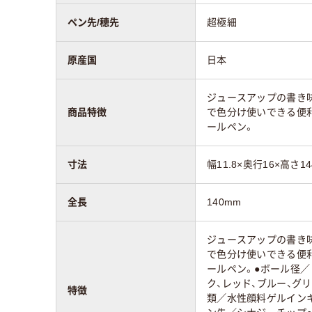
ペン先/穂先
超極細
原産国
日本
ジュースアップの書き味
商品特徴
で色分け使いできる便
ールペン。
寸法
幅11.8×奥行16×高さ1
全長
140mm
ジュースアップの書き味
で色分け使いできる便
ールペン。●ボール径／
ク、レッド、ブルー、グ
特徴
類／水性顔料ゲルイン