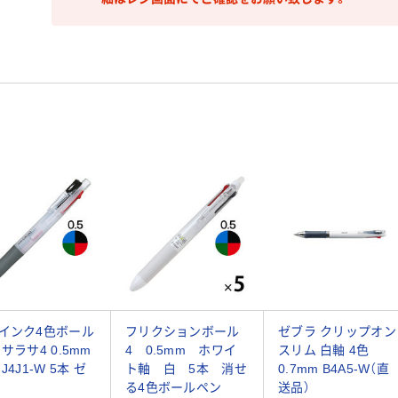
インク4色ボール
フリクションボール
ゼブラ クリップオン
サラサ4 0.5mm
4 0.5mm ホワイ
スリム 白軸 4色
J4J1-W 5本 ゼ
ト軸 白 5本 消せ
0.7mm B4A5-W（直
る4色ボールペン
送品）