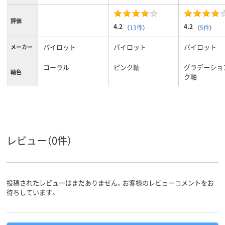
評価
4.2
4.2
（
13件
）
（
5件
）
パイロット
パイロット
パイロット
メーカー
コーラル
ピンク軸
グラデーショ
軸色
ク軸
0.4mm
0.5mm、0.5ｍｍ
0.38mm、0.
ボール径
4色
4色
4色
色数
水性顔料ゲルインキ
フリクションインキ
フリクション
レビュー（0件）
インク種
類
（ゲルインク）
（ゲルインク）
12mm
13.8mm
13.8mm
軸径
投稿されたレビューはまだありません。お客様のレビューコメントをお
黒、赤、青、緑
インク色
待ちしています。
ピンク系
カラーグ
ループ