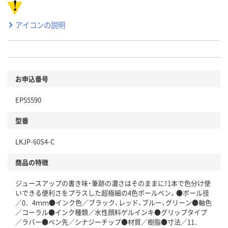
アイコンの説明
お申込番号
EP55590
型番
LKJP-60S4-C
商品の特徴
ジュースアップの書き味・筆跡の濃さはそのままに！1本で色分け使
いできる便利さをプラスした超極細の4色ボールペン。●ボール径
／0．4ｍｍ●インク色／ブラック、レッド、ブルー、グリーン●軸色
／コーラル●インク種類／水性顔料ゲルインキ●グリップタイプ
／ラバー●ペン先／シナジーチップ●材質／樹脂●寸法／11．