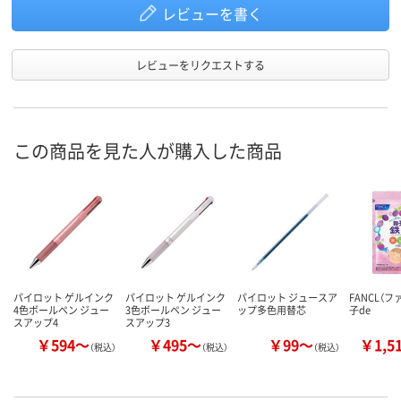
レビューを書く
レビューをリクエストする
この商品を見た人が購入した商品
パイロット ゲルインク
パイロット ゲルインク
パイロット ジュースア
FANCL（フ
4色ボールペン ジュー
3色ボールペン ジュー
ップ多色用替芯
子de
スアップ4
スアップ3
￥594～
￥495～
￥99～
￥1,5
（税込）
（税込）
（税込）