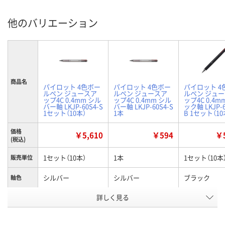
他のバリエーション
商品名
パイロット 4色ボー
パイロット 4色ボー
パイロット 4
ルペン ジュースア
ルペン ジュースア
ルペン ジュ
ップ4C 0.4mm シル
ップ4C 0.4mm シル
ップ4C 0.4m
バー軸 LKJP-60S4-S
バー軸 LKJP-60S4-S
ック軸 LKJP-6
1セット（10本）
1本
B 1セット（10
価格
￥5,610
￥594
￥5
(税込)
1セット（10本）
1本
1セット（10本
販売単位
シルバー
シルバー
ブラック
軸色
お申込番
詳しく見る
EP55599
EP55554
EP55594
号
入荷待ち
3点
入荷待ち
在庫