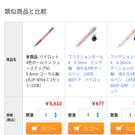
類似商品と比較
本商品：
パイロット
フリクションボール
フリクション
商品名
4色ボールペン ジュ
4 0.5mm ピンク
4 0.38mm
ースアップ4C
軸 消せる4色ボー
デーションピ
0.4mm コーラル軸
ルペン LKFB-
軸 消せる4
LKJP-60S4-C 1セッ
80EF-P パイロッ
ルペン LKFB
ト（10本）
ト
80UF-GRP
ット
￥5,610
￥677
数量
数量
数量
価格
(税込)
カゴへ
カゴへ
カ