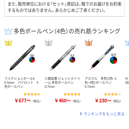
また、販売単位における「セット」表記は、箱でのお届けをお約束
するものではありません。あらかじめご了承ください。
多色ボールペン（4色）の売れ筋ランキング
フリクションボール4
三菱鉛筆 ジェットストリ
アスクル 多色(2色・3
ゼ
0.5mm パイロット 4
ーム 多色ボールペン
色・4色)ボールペン
3
色ボールペン
0.7mm
0.7mm
￥677～
￥460～
￥230～
（税込）
（税込）
（税込）
ランキングをもっと見る