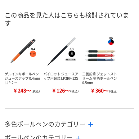
ご注文後、お届けに
ご注文後、お
この商品を見た人はこちらも検討されていま
ついてご連絡いたし
8月13日（木）
ついてご連絡
お届け日
す
ます
ます
数量
数量
数量
カゴへ
カゴへ
カ
ゲルインキボールペン
パイロット ジュースア
三菱鉛筆 ジェットスト
ジュースアップ 0.4mm
ップ用替芯 LP3RF-12S
リーム 多色ボールペン
LJP-2…
0.5mm
￥248～
￥126～
￥360～
（税込）
（税込）
（税込）
多色ボールペンのカテゴリー
ボールペンのカテゴリー