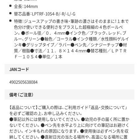
全長：144mm
替芯品番：LPTRF-10S4-B/-R/-L/-G
特徴：ジュースアップの書き味・筆跡の濃さはそのままに！１本で
色分け使いできる便利さをプラスした超極細の４色ボールペ
ン。●ボール径／０．４ｍｍ●インク色／ブラック、レッド、ブ
ルー、グリーン●軸色／コーラル●インク種類／水性顔料ゲルイ
ンキ●グリップタイプ／ラバー●ペン先／シナジーチップ●材
質／樹脂●寸法／１１．８×１４４ｍｍ●替芯種別／ＬＰＴＲ
Ｆ―１０Ｓ４●単位／１本
JANコード
4902505638084
備考（ご注意）
【返品について】ご購入の際は、ご利用ガイド「返品・交換について」
を必ずご確認の上、お申し込みください。
●筆記以外には使用しないでください。●幼児の手の届く所に置か
ないでください。●ペン先を水平より上に向けての筆記はお避けく
ださい。インキもれの原因になります。●使用後は必ずペン先を収
納してください。●直射日光の当たる場所や、高温になる場所に置