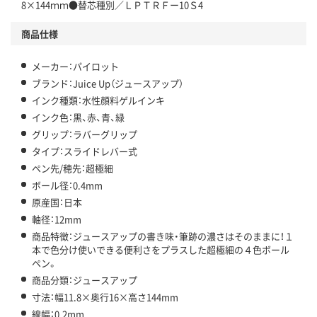
8×144ｍｍ●替芯種別／ＬＰＴＲＦー10Ｓ4
商品仕様
メーカー：パイロット
ブランド：Juice Up（ジュースアップ）
インク種類：水性顔料ゲルインキ
インク色：黒、赤、青、緑
グリップ：ラバーグリップ
タイプ：スライドレバー式
ペン先/穂先：超極細
ボール径：0.4mm
原産国：日本
軸径：12mm
商品特徴：ジュースアップの書き味・筆跡の濃さはそのままに！１
本で色分け使いできる便利さをプラスした超極細の４色ボール
ペン。
商品分類：ジュースアップ
寸法：幅11.8×奥行16×高さ144mm
線幅：0.2mm