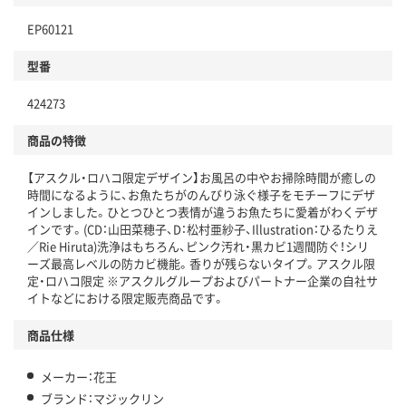
EP60121
型番
424273
商品の特徴
【アスクル・ロハコ限定デザイン】お風呂の中やお掃除時間が癒しの
時間になるように、お魚たちがのんびり泳ぐ様子をモチーフにデザ
インしました。ひとつひとつ表情が違うお魚たちに愛着がわくデザ
インです。(CD：山田菜穂子、D：松村亜紗子、Illustration：ひるたりえ
／Rie Hiruta)洗浄はもちろん、ピンク汚れ・黒カビ1週間防ぐ！シリ
ーズ最高レベルの防カビ機能。香りが残らないタイプ。アスクル限
定・ロハコ限定 ※アスクルグループおよびパートナー企業の自社サ
イトなどにおける限定販売商品です。
商品仕様
メーカー：花王
ブランド：マジックリン