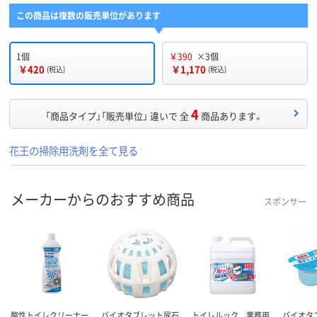
この商品は複数の販売単位があります
1個
￥390
×3個
￥420
￥1,170
(税込)
(税込)
4
「商品タイプ」「販売単位」 違いで 全
商品あります。
花王の掃除用洗剤を全て見る
メーカーからのおすすめ商品
スポンサー
酸性トイレクリーナー
バイオタブレット尿石
トイレルック 業務用
バイオタ