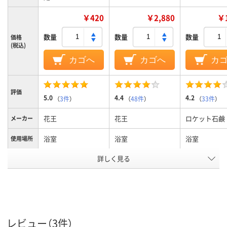
￥420
￥2,880
￥1
数量
数量
数量
価格
(税込)
カゴへ
カゴへ
カ
評価
5.0
4.4
4.2
（
3件
）
（
48件
）
（
33件
）
花王
花王
ロケット石鹸
メーカー
浴室
浴室
浴室
使用場所
詳しく見る
液体スプレー、香り
泡スプレー
ボトル、業務
商品タイ
プ
が残らないタイプ
液体
泡
液体
形状
中性
中性
中性
液性
レビュー（3件）