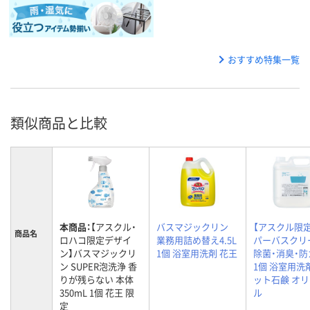
おすすめ特集一覧
類似商品と比較
本商品：
【アスクル・
バスマジックリン
【アスクル限
商品名
ロハコ限定デザイ
業務用詰め替え4.5L
パーバスクリ
ン】バスマジックリ
1個 浴室用洗剤 花王
除菌・消臭・防
ン SUPER泡洗浄 香
1個 浴室用洗
りが残らない 本体
ット石鹸 オ
350mL 1個 花王 限
ル
定