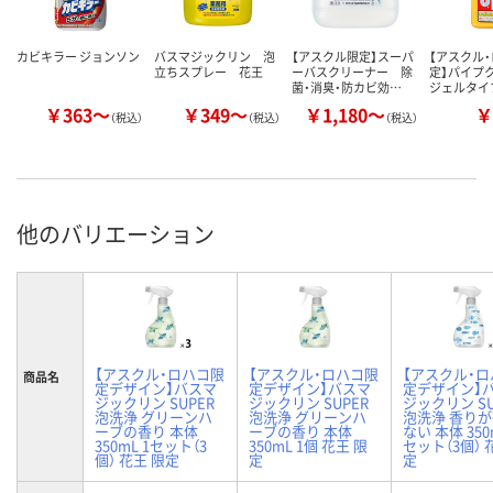
カビキラー ジョンソン
バスマジックリン 泡
【アスクル限定】スーパ
【アスクル
立ちスプレー 花王
ーバスクリーナー 除
定】パイプ
菌・消臭・防カビ効…
ジェルタイプ
￥363～
￥349～
￥1,180～
￥
（税込）
（税込）
（税込）
他のバリエーション
【アスクル・ロハコ限
【アスクル・ロハコ限
【アスクル・
商品名
定デザイン】バスマ
定デザイン】バスマ
定デザイン】
ジックリン SUPER
ジックリン SUPER
ジックリン SU
泡洗浄 グリーンハ
泡洗浄 グリーンハ
泡洗浄 香り
ーブの香り 本体
ーブの香り 本体
ない 本体 350
350mL 1セット（3
350mL 1個 花王 限
セット（3個） 
個） 花王 限定
定
定