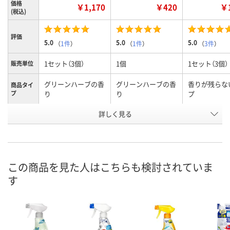
価格
￥1,170
￥420
￥1
(税込)
評価
5.0
5.0
5.0
（
1件
）
（
1件
）
（
3件
）
1セット（3個）
1個
1セット（3個）
販売単位
グリーンハーブの香
グリーンハーブの香
香りが残らな
商品タイ
プ
り
り
プ
お申込番
詳しく見る
EP60124
EP60122
EP60123
号
あり
あり
あり
在庫
8月9日（日）
8月9日（日）
8月9日（日）
お届け日
この商品を見た人はこちらも検討されていま
す
数量
数量
数量
カゴへ
カゴへ
カ