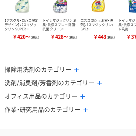
【アスクル・ロハコ限定
トイレマジックリン 消
エスコ 350ml 浴室・洗
トイレマジ
デザイン】バスマジッ
臭・洗浄スプレー 除菌・
剤(バスマジックリン)
臭・洗浄ス
クリン SUPER…
抗菌 クリーン…
EA92…
レ洗剤
￥420～
￥428～
￥443
￥3
（税込）
（税込）
（税込）
掃除用洗剤のカテゴリー
洗剤/消臭剤/芳香剤のカテゴリー
オフィス用品のカテゴリー
作業・研究用品のカテゴリー