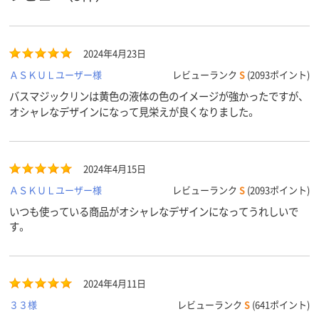
アスクル
商品環境
25
スコア
2024年4月23日
ＡＳＫＵＬユーザー様
レビューランク
S
(2093ポイント)
バスマジックリンは黄色の液体の色のイメージが強かったですが、
オシャレなデザインになって見栄えが良くなりました。
2024年4月15日
ＡＳＫＵＬユーザー様
レビューランク
S
(2093ポイント)
いつも使っている商品がオシャレなデザインになってうれしいで
す。
2024年4月11日
３３様
レビューランク
S
(641ポイント)