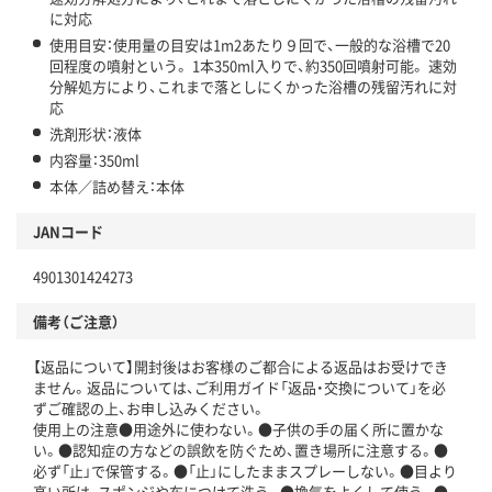
に対応
使用目安：使用量の目安は1m2あたり９回で、一般的な浴槽で20
回程度の噴射という。 1本350ml入りで、約350回噴射可能。 速効
分解処方により、これまで落としにくかった浴槽の残留汚れに対
応
洗剤形状：液体
内容量：350ml
本体／詰め替え：本体
JANコード
4901301424273
備考（ご注意）
【返品について】開封後はお客様のご都合による返品はお受けでき
ません。返品については、ご利用ガイド「返品・交換について」を必
ずご確認の上、お申し込みください。
使用上の注意●用途外に使わない。●子供の手の届く所に置かな
い。●認知症の方などの誤飲を防ぐため、置き場所に注意する。●
必ず「止」で保管する。●「止」にしたままスプレーしない。●目より
高い所は、スポンジや布につけて洗う。●換気をよくして使う。●