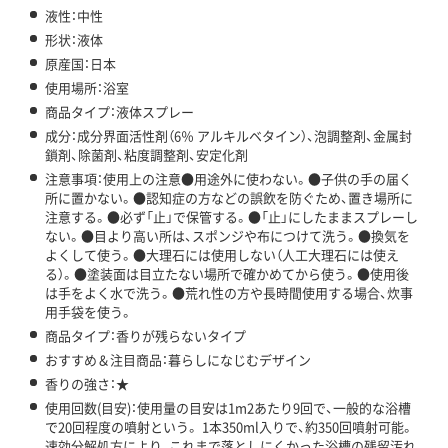
液性：中性
形状：液体
原産国：日本
使用場所：浴室
商品タイプ：液体スプレー
成分：成分界面活性剤（6％ アルキルベタイン）、泡調整剤、金属封
鎖剤、除菌剤、粘度調整剤、安定化剤
注意事項：使用上の注意●用途外に使わない。●子供の手の届く
所に置かない。●認知症の方などの誤飲を防ぐため、置き場所に
注意する。●必ず「止」で保管する。●「止」にしたままスプレーし
ない。●目より高い所は、スポンジや布につけて洗う。●換気を
よくして使う。●大理石には使用しない（人工大理石には使え
る）。●塗装面は目立たない場所で確かめてから使う。●使用後
は手をよく水で洗う。●荒れ性の方や長時間使用する場合、炊事
用手袋を使う。
商品タイプ：香りが残らないタイプ
おすすめ＆注目商品：暮らしになじむデザイン
香りの強さ：★
使用回数(目安)：使用量の目安は1m2あたり9回で、一般的な浴槽
で20回程度の噴射という。 1本350ml入りで、約350回噴射可能。
速効分解処方により、これまで落としにくかった浴槽の残留汚れ