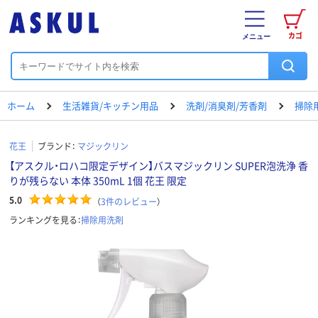
カゴ
メニュー
ホーム
生活雑貨/キッチン用品
洗剤/消臭剤/芳香剤
掃除
花王
ブランド：
マジックリン
【アスクル・ロハコ限定デザイン】バスマジックリン SUPER泡洗浄 香
りが残らない 本体 350mL 1個 花王 限定
5.0
（
3
件のレビュー
）
ランキングを見る：
掃除用洗剤