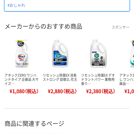
#おしゃれ
メーカーからのおすすめ商品
スポンサー
アタックZERO ワンハ
リセッシュ除菌EX 消臭
リセッシュ除菌EX デオ
アタックZ
ンドタイプ 企画品 大サ
ストロング 詰替2L 花王
ドラントパワー 業務用
し ワンハ
イズ…
香り…
画品…
¥1,080（税込）
¥2,880（税込）
¥2,380（税込）
¥1,
商品に関連するページ