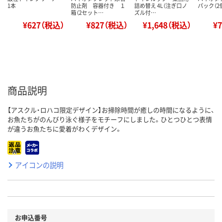
1本
防止剤 容器付き １
詰め替え 4L（注ぎ口ノ
パック（2
箱（2セット…
ズル付…
¥627（税込）
¥827（税込）
¥1,648（税込）
¥
商品説明
【アスクル・ロハコ限定デザイン】お掃除時間が癒しの時間になるように、
お魚たちがのんびり泳ぐ様子をモチーフにしました。ひとつひとつ表情
が違うお魚たちに愛着がわくデザイン。
アイコンの説明
お申込番号