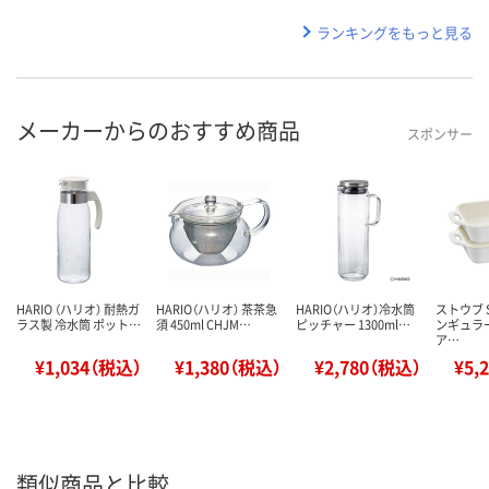
ランキングをもっと見る
メーカーからのおすすめ商品
スポンサー
HARIO （ハリオ） 耐熱ガ
HARIO（ハリオ） 茶茶急
HARIO（ハリオ）冷水筒
ストウブ S
ラス製 冷水筒 ポット…
須 450ml CHJM…
ピッチャー 1300ml…
ンギュラ
ア…
¥1,034（税込）
¥1,380（税込）
¥2,780（税込）
¥5,
類似商品と比較