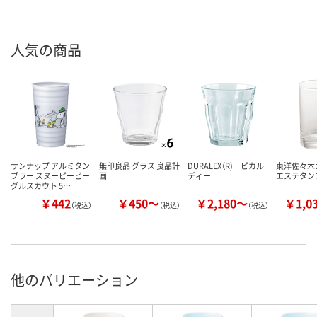
人気の商品
サンナップ アルミタン
無印良品 グラス 良品計
DURALEX（R) ピカル
東洋佐々木
ブラー スヌーピービー
画
ディー
エステタン
グルスカウト 5…
￥442
￥450～
￥2,180～
￥1,0
（税込）
（税込）
（税込）
他のバリエーション