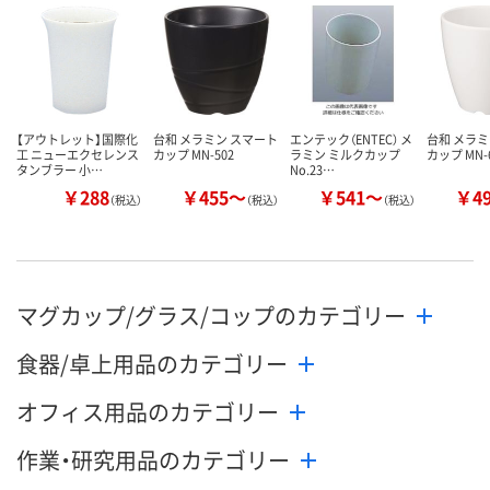
カゴへ
カゴへ
カ
【アウトレット】国際化
台和 メラミン スマート
エンテック（ENTEC） メ
台和 メラミ
工 ニューエクセレンス
カップ MN-502
ラミン ミルクカップ
カップ MN-
タンブラー 小…
No.23…
￥288
￥455～
￥541～
￥4
（税込）
（税込）
（税込）
マグカップ/グラス/コップのカテゴリー
食器/卓上用品のカテゴリー
オフィス用品のカテゴリー
作業・研究用品のカテゴリー