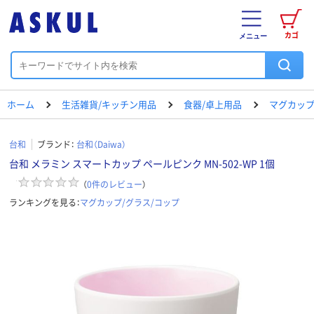
カゴ
メニュー
ホーム
生活雑貨/キッチン用品
食器/卓上用品
マグカップ
台和
ブランド：
台和（Daiwa）
台和 メラミン スマートカップ ペールピンク MN-502-WP 1個
（
0
件のレビュー
）
ランキングを見る：
マグカップ/グラス/コップ