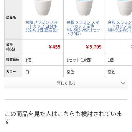
商品名
台和 メラミン スマ
台和 メラミン スマ
台和 メラミン
ートカップ 白 MN-
ートカップ 空色
ートカップ 
502-W 1個（直送品）
MN-502-WSK 1セッ
MN-502-WSK
ト(10個)
価格
￥455
￥5,709
(税込)
1個
1セット（10個）
1個
販売単位
白
空色
空色
カラー
お申込番
詳しく見る
RH60084
P673539
EJ36686
号
直送品
2点
あり
在庫
8月24日（月）まで
8月8日（土）
8月8日（土）
お届け日
この商品を見た人はこちらも検討されていま
す
数量
数量
数量