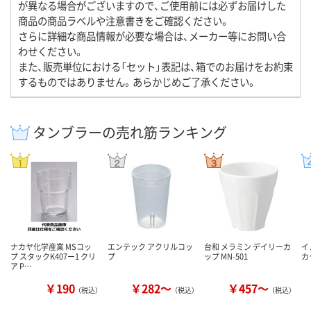
が異なる場合がございますので、ご使用前には必ずお届けした
商品の商品ラベルや注意書きをご確認ください。
さらに詳細な商品情報が必要な場合は、メーカー等にお問い合
わせください。
また、販売単位における「セット」表記は、箱でのお届けをお約束
するものではありません。あらかじめご了承ください。
タンブラーの売れ筋ランキング
ナカヤ化学産業 MSコッ
エンテック アクリルコッ
台和 メラミン デイリーカ
イ
プ スタックK407ー1 クリ
プ
ップ MN-501
カ
ア P…
￥190
￥282～
￥457～
（税込）
（税込）
（税込）