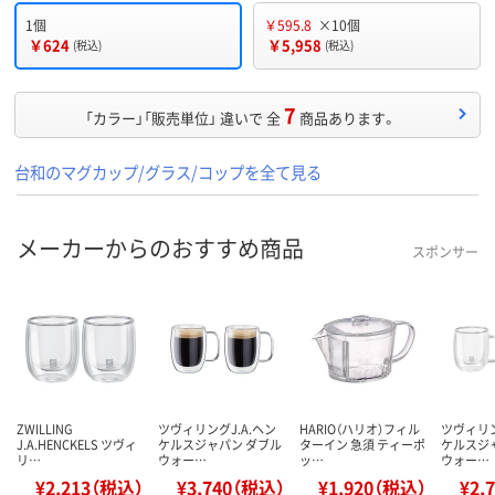
1個
￥595.8
×10個
￥624
￥5,958
(税込)
(税込)
7
「カラー」「販売単位」 違いで 全
商品あります。
台和のマグカップ/グラス/コップを全て見る
メーカーからのおすすめ商品
スポンサー
ZWILLING
ツヴィリングJ.A.ヘン
HARIO（ハリオ）フィル
ツヴィリン
J.A.HENCKELS ツヴィ
ケルスジャパン ダブル
ターイン 急須 ティーポ
ケルスジ
リ…
ウォー…
ッ…
ウォー…
¥2,213（税込）
¥3,740（税込）
¥1,920（税込）
¥2,