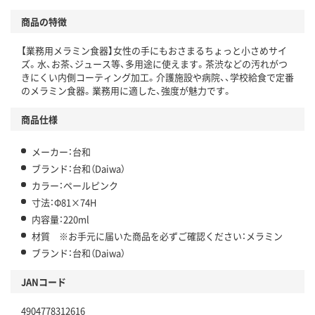
商品の特徴
【業務用メラミン食器】女性の手にもおさまるちょっと小さめサイ
ズ。水、お茶、ジュース等、多用途に使えます。茶渋などの汚れがつ
きにくい内側コーティング加工。介護施設や病院、、学校給食で定番
のメラミン食器。業務用に適した、強度が魅力です。
商品仕様
メーカー：台和
ブランド：台和（Daiwa）
カラー：ペールピンク
寸法：Φ81×74H
内容量：220ml
材質 ※お手元に届いた商品を必ずご確認ください：メラミン
ブランド：台和（Daiwa）
JANコード
4904778312616