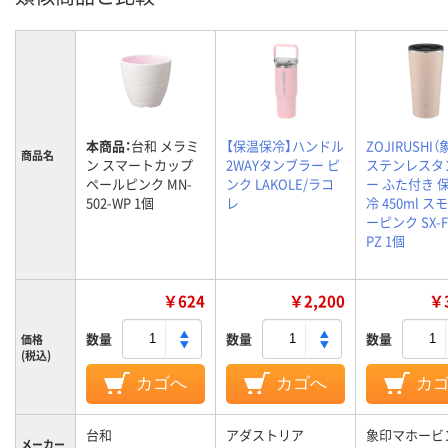
本商品：
台和 メラミ
【保温保冷】ハンドル
ZOJIRUSHI（
商品名
ン スマートカップ
2WAYタンブラー ピ
ステンレスタ
ペールピンク MN-
ンク LAKOLE/ラコ
ー ふた付き 
502-WP 1個
レ
冷 450ml ス
ーピンク SX-F
PZ 1個
￥624
￥2,200
￥3
数量
数量
数量
価格
(税込)
カゴへ
カゴへ
カ
台和
アダストリア
象印マホービ
メーカー