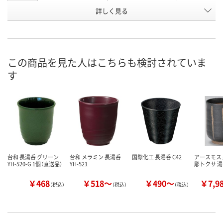
お申込番
詳しく見る
P673538
EP79171
RH60084
号
入荷待ち
3点
直送品
在庫
ご注文後、お届けに
この商品を見た人はこちらも検討されていま
ついてご連絡いたし
8月8日（土）
8月24日（月）
お届け日
す
ます
数量
数量
数量
カゴへ
カゴへ
カ
台和 長湯呑 グリーン
台和 メラミン 長湯呑
国際化工 長湯呑 C42
アースモス 
YH-520-G 1個（直送品）
YH-521
彫トクサ 
￥468
￥518～
￥490～
￥7,9
（税込）
（税込）
（税込）