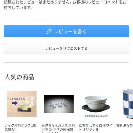
投稿されたレビューはまだありません。お客様のレビューコメントをお
待ちしています。
レビューを書く
レビューをリクエストする
人気の商品
ナック冷茶グラス 1箱
東洋佐々木ガラス 冷茶
たち吉 しずく紋 ホワイ
陶里 湯呑
（3個入）
グラス<生活の器>6個
ト オリジナル