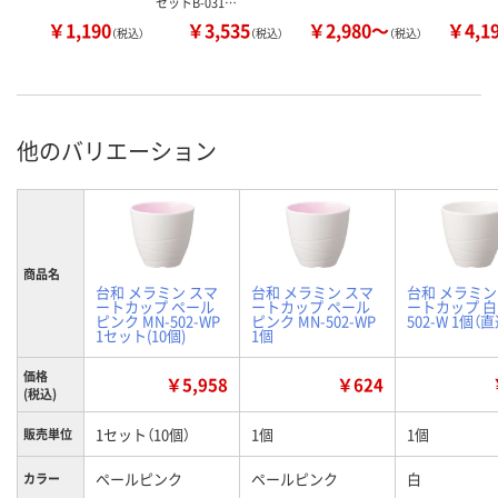
セットB-031…
￥1,190
￥3,535
￥2,980～
￥4,1
（税込）
（税込）
（税込）
他のバリエーション
商品名
台和 メラミン スマ
台和 メラミン スマ
台和 メラミン
ートカップ ペール
ートカップ ペール
ートカップ 白 
ピンク MN-502-WP
ピンク MN-502-WP
502-W 1個（
1セット(10個)
1個
価格
￥5,958
￥624
(税込)
1セット（10個）
1個
1個
販売単位
ペールピンク
ペールピンク
白
カラー