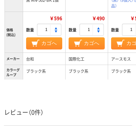
品）
￥596
￥490
￥5
数量
数量
数量
価格
(税込)
カゴへ
カゴへ
カ
台和
国際化工
アースモス
メーカー
カラーグ
ブラック系
ブラック系
ブラック系
ループ
レビュー（0件）