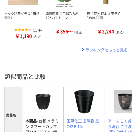
ナック冷茶グラス 1箱（3
遠藤商事 二色湯呑 SW-
若兆 茶筅 百本立 天然竹
個入）
122 内ストーン
319042 1個
(
23件
)
￥356～
￥2,244
（税込）
（税込）
￥1,190
（税込）
ランキングをもっと見る
類似商品と比較
商品名
本商品：
台和 メラミ
国際化工 長湯呑 黒
アースモス 
ン スマートカップ
C42 B 1個
長湯呑 さざ
黒 MN-502-BK 1個
（黒） （9個入）