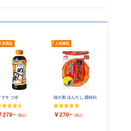
人気商品
人気商品
ヤマキ つゆ
味の素 ほんだし 調味料
￥278~
￥270~
（税込）
（税込）