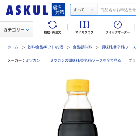
すべて
カテゴリー
履歴・再注文
マイカタログ
クイックオーダー
ホーム
飲料/食品/ギフト/お酒
食品/調味料
調味料/香辛料/ソー
メーカー
ミツカン
ミツカンの調味料/香辛料/ソースを全て見る
ブラ