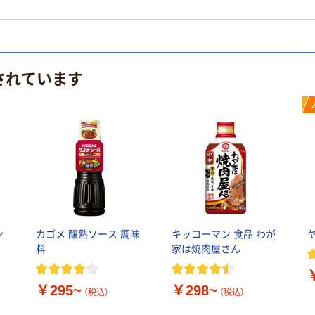
されています
ン
カゴメ 醸熟ソース 調味
キッコーマン 食品 わが
料
家は焼肉屋さん
￥295~
￥298~
（税込）
（税込）