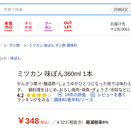
詳細設定
お届け先
〒135-0061
ス
ポン酢
ミツカン 味ぽん ポン酢 調味料
ンド
味ぽん
ミツカン 味ぽん360ml 1本
かんきつ果汁・醸造酢・しょうゆがひとつになった他では味わ
す。 鍋料理をはじめ、おろし焼肉・焼魚・ぎょうざ・冷奴など
4.2
18件の評価
レビューを書く
ランキングをみる
調味料/香辛料/ソース
￥348
／￥323（税抜き）
軽減税率8%
（税込）