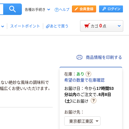
ヘルプ
各種お手続き
0
スイートポイント
あとで買う
カゴ
点
商品情報を印刷する
在庫：
あり
希望の数量で在庫確認
えない絶妙な風味の調味料で
に幅広くお使いいただけます。
お届け日：今から
17時間53
分以内
のご注文で、
8月8日
（土）
にお届け
お届け先：