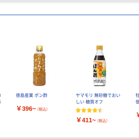
l
徳島産業 ポン酢
ヤマモリ 無砂糖でおい
牡
料
しい 糖質オフ
￥396~
（税込）
￥411~
（税込）