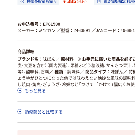
￥385
時間帯指定 指定可
置き場所指定 利用
（税込）
お申込番号：EP81530
メーカー：ミツカン
／型番：2463591
／JANコード：496851
商品詳細
ブランド名
味ぽん
／
原材料 ※お手元に届いた商品を必ず
麦・大豆を含む）（国内製造）、果糖ぶどう糖液糖、かんきつ果汁、
等）、酸味料、香料
／
種類
調味料
／
商品タイプ
味ぽん
／
特
ょうゆがひとつになった他では味わえない絶妙な風味の調味料
し焼肉・焼魚・ぎょうざ・冷奴など「つけて」「かけて」幅広くお
もっと見る
類似商品と比較する