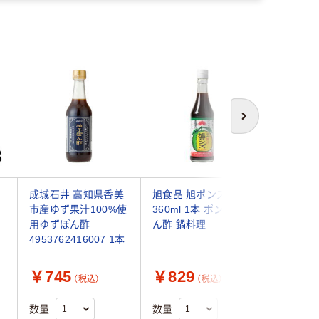
次へ
成城石井 高知県香美
旭食品 旭ポンズ
旭食品 
市産ゆず果汁100%使
360ml 1本 ポン酢 ぽ
360ml 
用ゆずぽん酢
ん酢 鍋料理
ん酢 鍋
4953762416007 1本
￥745
￥829
￥2,3
（税込）
（税込）
数量
数量
数量