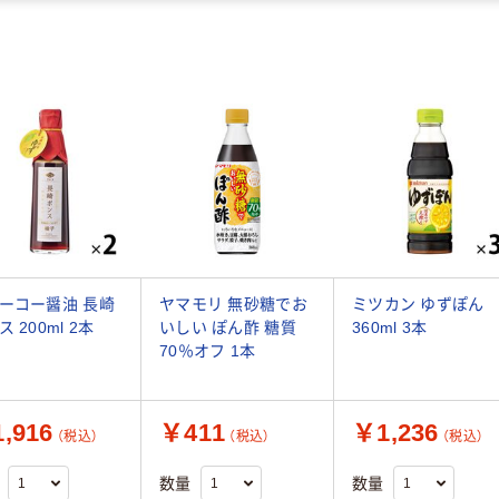
ーコー醤油 長崎
ヤマモリ 無砂糖でお
ミツカン ゆずぽん
 200ml 2本
いしい ぽん酢 糖質
360ml 3本
70％オフ 1本
,916
￥411
￥1,236
（税込）
（税込）
（税込）
数量
数量