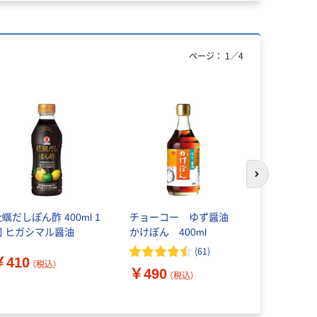
ページ：
1
／
4
次のスライド
蠣だしぽん酢 400ml 1
チョーコー ゆず醤油
ミツカン 
個 ヒガシマル醤油
かけぽん 400ml
(
61
)
￥368~
￥410
（税込）
￥490
（税込）