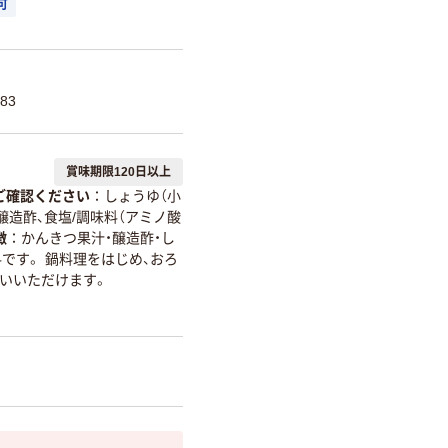
可
83
賞味期限120日以上
ご確認ください
しょうゆ（小
醸造酢、食塩/調味料（アミノ酸
徴
かんきつ果汁・醸造酢・し
です。 鍋料理をはじめ、おろ
使いいただけます。