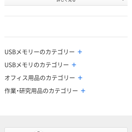
寸法
高さ7.8mm
高さ8.4mm
高さ8.4mm
お申込番
EP85173
EP85167
EP85165
号
直送品
直送品
直送品
在庫
お届け日
USBメモリーのカテゴリー
メーカー都合により
メーカー都合により
メーカー都合
販売停止中です
販売停止中です
販売停止中で
USBメモリのカテゴリー
オフィス用品のカテゴリー
作業・研究用品のカテゴリー