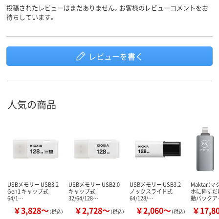
投稿されたレビューはまだありません。お客様のレビューコメントをお
待ちしています。
レビューを書く
人気の商品
USBメモリー USB3.2
USBメモリー USB2.0
USBメモリー USB3.2
Maktar（
Gen1 キャップ式
キャップ式
ノックスライド式
ホに挿すだ
64/1…
32/64/128…
64/128/…
動バックア
￥3,828～
￥2,728～
￥2,060～
￥17,8
（税込）
（税込）
（税込）