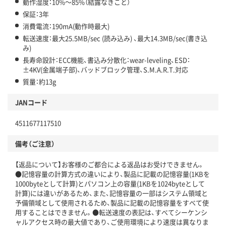
動作湿度：10%～85%（結露なきこと）
保証：3年
消費電流：190mA(動作時最大)
転送速度：最大25.5MB/sec (読み込み) 、最大14.3MB/sec(書き込
み)
長寿命設計：ECC機能、書込み分散化：wear-leveling、ESD：
±4KV(金属端子部)、バッドブロック管理、S.M.A.R.T.対応
質量：約13g
JANコード
4511677117510
備考（ご注意）
【返品について】お客様のご都合による返品はお受けできません。
●記憶容量の計算方式の違いにより、製品に記載の記憶容量(1KBを
1000byteとして計算)とパソコン上の容量(1KBを1024byteとして
計算)には違いがあるため、また、記憶容量の一部はシステム領域と
予備領域として使用されるため、製品に記載の記憶容量をすべて使
用することはできません。●転送速度の表記は、すべてシーケンシ
ャルアクセス時の最大値であり、ご使用環境により速度は異なりま