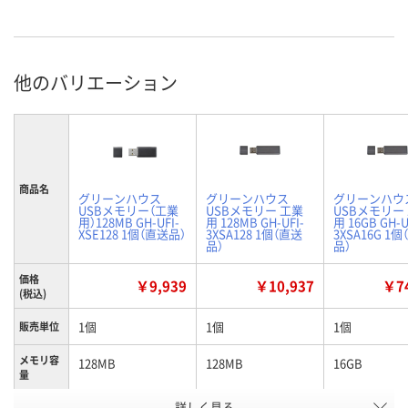
他のバリエーション
商品名
グリーンハウス
グリーンハウス
グリーンハウ
USBメモリー（工業
USBメモリー 工業
USBメモリー
用）128MB GH-UFI-
用 128MB GH-UFI-
用 16GB GH-U
XSE128 1個（直送品）
3XSA128 1個（直送
3XSA16G 1
品）
品）
価格
￥9,939
￥10,937
￥74
(税込)
1個
1個
1個
販売単位
メモリ容
128MB
128MB
16GB
量
詳しく見る
幅47.2×奥行17.2×
幅62.1×奥行17.6×
幅62.1×奥行1