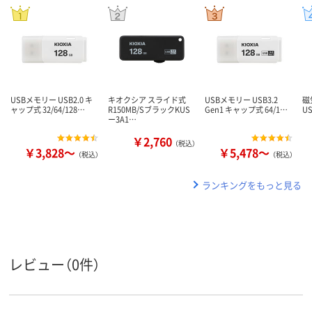
USBメモリー USB2.0 キ
キオクシア スライド式
USBメモリー USB3.2
磁
ャップ式 32/64/128…
R150MB/SブラックKUS
Gen1 キャップ式 64/1…
U
ー3A1…
￥2,760
（税込）
￥3,828～
￥5,478～
（税込）
（税込）
ランキングをもっと見る
レビュー（0件）