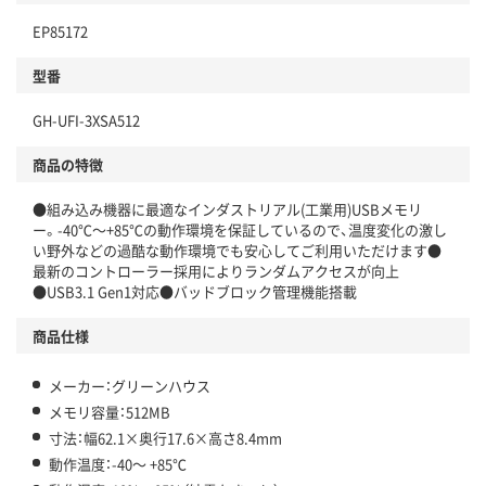
EP85172
型番
GH-UFI-3XSA512
商品の特徴
●組み込み機器に最適なインダストリアル(工業用)USBメモリ
ー。-40℃～+85℃の動作環境を保証しているので、温度変化の激し
い野外などの過酷な動作環境でも安心してご利用いただけます●
最新のコントローラー採用によりランダムアクセスが向上
●USB3.1 Gen1対応●バッドブロック管理機能搭載
商品仕様
メーカー：グリーンハウス
メモリ容量：512MB
寸法：幅62.1×奥行17.6×高さ8.4mm
動作温度：-40～ +85℃