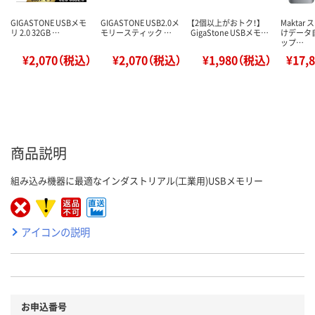
GIGASTONE USBメモ
GIGASTONE USB2.0メ
【2個以上がおトク！】
Maktar
リ 2.0 32GB …
モリースティック …
GigaStone USBメモ…
けデータ
ップ…
¥2,070（税込）
¥2,070（税込）
¥1,980（税込）
¥17,
商品説明
組み込み機器に最適なインダストリアル(工業用)USBメモリー
アイコンの説明
お申込番号